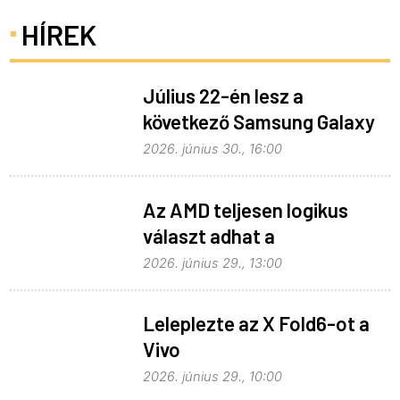
HÍREK
Július 22-én lesz a
következő Samsung Galaxy
Unpacked – ez várható
2026. június 30., 16:00
Az AMD teljesen logikus
választ adhat a
memóriaválságra
2026. június 29., 13:00
Leleplezte az X Fold6-ot a
Vivo
2026. június 29., 10:00