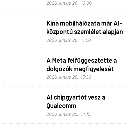
haladék a Windows 10-nek
2026. június 26., 13:00
Kína mobilhálózata már AI-
központú szemlélet alapján
fejlődik
2026. június 26., 11:00
A Meta felfüggesztette a
dolgozók megfigyelését
2026. június 25., 15:30
AI chipgyártót vesz a
Qualcomm
2026. június 25., 14:15