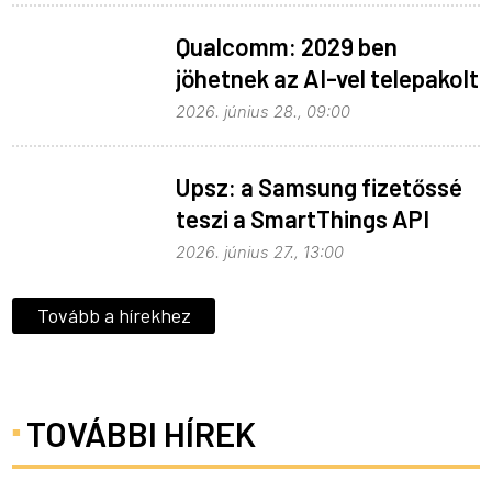
Qualcomm: 2029 ben
jöhetnek az AI-vel telepakolt
6G-s telefonok
2026. június 28., 09:00
Upsz: a Samsung fizetőssé
teszi a SmartThings API
hozzáférést
2026. június 27., 13:00
Tovább a hírekhez
TOVÁBBI HÍREK