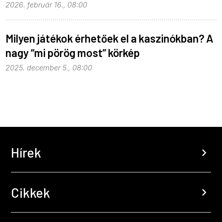
2026. február 16., 08:00
Milyen játékok érhetőek el a kaszinókban? A
nagy “mi pörög most” körkép
2025. december 5., 08:00
Hírek
chevron_right
Cikkek
chevron_right