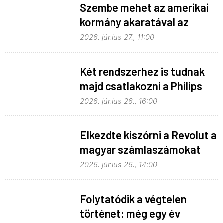
Szembe mehet az amerikai
kormány akaratával az
Apple
2026. június 27., 11:00
Két rendszerhez is tudnak
majd csatlakozni a Philips
Hue égők
2026. június 26., 16:00
Elkezdte kiszórni a Revolut a
magyar számlaszámokat
2026. június 26., 14:00
Folytatódik a végtelen
történet: még egy év