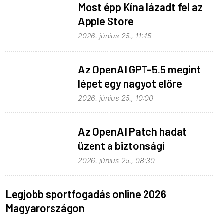
Most épp Kína lázadt fel az
Apple Store
monopolhelyzete ellen
2026. június 25., 11:45
Az OpenAI GPT-5.5 megint
lépet egy nagyot előre
2026. június 25., 10:00
Az OpenAI Patch hadat
üzent a biztonsági
problémáknak
2026. június 25., 08:30
Legjobb sportfogadás online 2026
Magyarországon