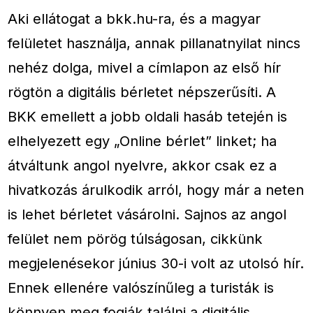
Aki ellátogat a bkk.hu-ra, és a magyar
felületet használja, annak pillanatnyilat nincs
nehéz dolga, mivel a címlapon az első hír
rögtön a digitális bérletet népszerűsíti. A
BKK emellett a jobb oldali hasáb tetején is
elhelyezett egy „Online bérlet” linket; ha
átváltunk angol nyelvre, akkor csak ez a
hivatkozás árulkodik arról, hogy már a neten
is lehet bérletet vásárolni. Sajnos az angol
felület nem pörög túlságosan, cikkünk
megjelenésekor június 30-i volt az utolsó hír.
Ennek ellenére valószínűleg a turisták is
könnyen meg fogják találni a digitális