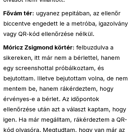
Fővám tér:
ugyanez pepitában, az ellenőr
biccentve engedett le a metróba, igazolvány
vagy QR-kód ellenőrzése nélkül.
Móricz Zsigmond körtér:
felbuzdulva a
sikereken, itt már nem a bérlettel, hanem
egy screenshottal próbálkoztam, és
bejutottam. Illetve bejutottam volna, de nem
mentem be, hanem rákérdeztem, hogy
érvényes-e a bérlet. Az időpontok
ellenőrzése után azt a választ kaptam, hogy
igen. Ha már megálltam, rákérdeztem a QR-
kód olvasóra. Megtudtam, hogy van már az