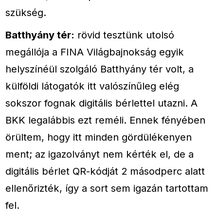
szükség.
Batthyány tér:
rövid tesztünk utolsó
megállója a FINA Világbajnokság egyik
helyszínéül szolgáló Batthyány tér volt, a
külföldi látogatók itt valószínűleg elég
sokszor fognak digitális bérlettel utazni. A
BKK legalábbis ezt reméli. Ennek fényében
örültem, hogy itt minden gördülékenyen
ment; az igazolványt nem kérték el, de a
digitális bérlet QR-kódját 2 másodperc alatt
ellenőrizték, így a sort sem igazán tartottam
fel.