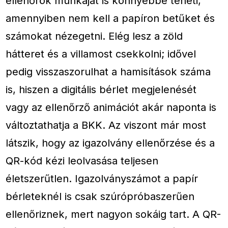
ellenőrök munkáját is könnyebbé teheti,
amennyiben nem kell a papíron betűket és
számokat nézegetni. Elég lesz a zöld
hátteret és a villamost csekkolni; idővel
pedig visszaszorulhat a hamisítások száma
is, hiszen a digitális bérlet megjelenését
vagy az ellenőrző animációt akár naponta is
változtathatja a BKK. Az viszont már most
látszik, hogy az igazolvány ellenőrzése és a
QR-kód kézi leolvasása teljesen
életszerűtlen. Igazolványszámot a papír
bérleteknél is csak szúrópróbaszerűen
ellenőriznek, mert nagyon sokáig tart. A QR-