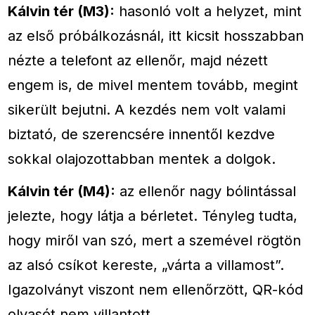
Kálvin tér (M3):
hasonló volt a helyzet, mint
az első próbálkozásnál, itt kicsit hosszabban
nézte a telefont az ellenőr, majd nézett
engem is, de mivel mentem tovább, megint
sikerült bejutni. A kezdés nem volt valami
biztató, de szerencsére innentől kezdve
sokkal olajozottabban mentek a dolgok.
Kálvin tér (M4):
az ellenőr nagy bólintással
jelezte, hogy látja a bérletet. Tényleg tudta,
hogy miről van szó, mert a szemével rögtön
az alsó csíkot kereste, „várta a villamost”.
Igazolványt viszont nem ellenőrzött, QR-kód
olvasót nem villantott.