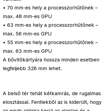
• 70 mm-es hely a processzorhűtőnek –
max. 48 mm-es GPU
• 63 mm-es hely a processzorhűtőnek –
max. 56 mm-es GPU
• 55 mm-es hely a processzorhűtőnek –
max. 63 mm-es GPU
A bővítőkártyára hossza minden esetben
legfeljebb 326 mm lehet.
A belső tér tehát kétkamrás, de rugalmas
elosztással. Fentiekből az is kiderült, hogy
az egyik oldalra kerül az alaplap és a