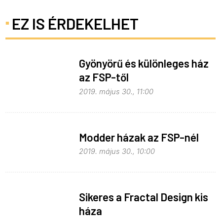
EZ IS ÉRDEKELHET
Gyönyörű és különleges ház
az FSP-től
2019. május 30., 11:00
Modder házak az FSP-nél
2019. május 30., 10:00
Sikeres a Fractal Design kis
háza