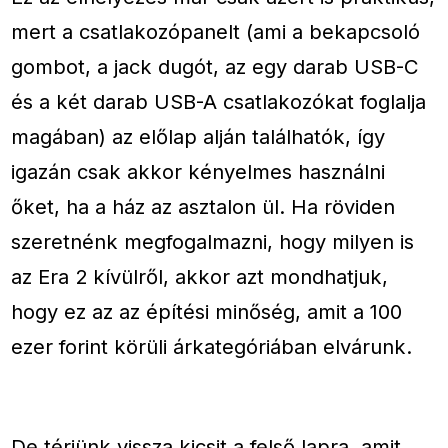
mert a csatlakozópanelt (ami a bekapcsoló
gombot, a jack dugót, az egy darab USB-C
és a két darab USB-A csatlakozókat foglalja
magában) az előlap alján találhatók, így
igazán csak akkor kényelmes használni
őket, ha a ház az asztalon ül. Ha röviden
szeretnénk megfogalmazni, hogy milyen is
az Era 2 kívülről, akkor azt mondhatjuk,
hogy ez az az építési minőség, amit a 100
ezer forint körüli árkategóriában elvárunk.
De térjünk vissza kicsit a felső lapra, amit