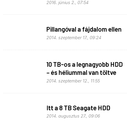
2016. június 2., 07:54
Pillangóval a fájdalom ellen
2014. szeptember 17., 09:24
10 TB-os a legnagyobb HDD
– és héliummal van töltve
2014. szeptember 12., 11:55
Itt a 8 TB Seagate HDD
2014. augusztus 27., 09:06