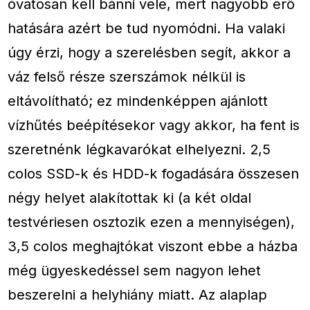
óvatosan kell bánni vele, mert nagyobb erő
hatására azért be tud nyomódni. Ha valaki
úgy érzi, hogy a szerelésben segít, akkor a
váz felső része szerszámok nélkül is
eltávolítható; ez mindenképpen ajánlott
vízhűtés beépítésekor vagy akkor, ha fent is
szeretnénk légkavarókat elhelyezni. 2,5
colos SSD-k és HDD-k fogadására összesen
négy helyet alakítottak ki (a két oldal
testvériesen osztozik ezen a mennyiségen),
3,5 colos meghajtókat viszont ebbe a házba
még ügyeskedéssel sem nagyon lehet
beszerelni a helyhiány miatt. Az alaplap