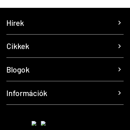
Hírek
chevron_right
Cikkek
chevron_right
Blogok
chevron_right
Információk
chevron_right