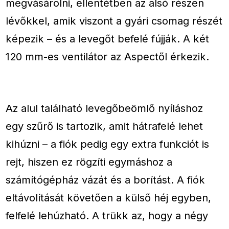
megvásárolni, ellentétben az alsó részen
lévőkkel, amik viszont a gyári csomag részét
képezik – és a levegőt befelé fújják. A két
120 mm-es ventilátor az Aspectől érkezik.
Az alul található levegőbeömlő nyíláshoz
egy szűrő is tartozik, amit hátrafelé lehet
kihúzni – a fiók pedig egy extra funkciót is
rejt, hiszen ez rögzíti egymáshoz a
számítógépház vázát és a borítást. A fiók
eltávolítását követően a külső héj egyben,
felfelé lehúzható. A trükk az, hogy a négy