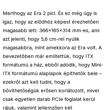
Merthogy az Era 2 pici. És ez még úgy is
igaz, hogy az elődhöz képest érezhetően
magasabb lett: 366×165×314 mm-es, ami
azt jelenti, hogy 5,6 cm-rel nyúlik
magasabbra, mint amekkora az Era volt. A
bevezetőben már említettük, hogy ITX
formátumú a ház, ebből adódik, hogy Mini-
ITX formátumú alaplapok építhetők bele –
ezekről azt kell tudni, hogy a
bővíthetőségük erősen korlátozott, mivel
csak egyetlen darab PCIe foglalat kerül
rájuk, valamint jellemzően két