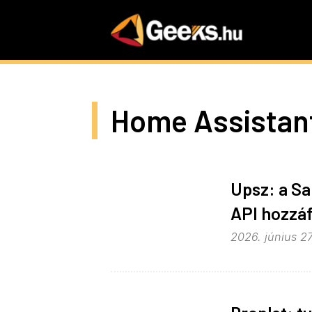
Skip
to
main
content
Home Assistan
Upsz: a Sa
API hozzáf
2026. június 27