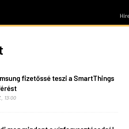
Hír
t
msung fizetőssé teszi a SmartThings
érést
., 13:00