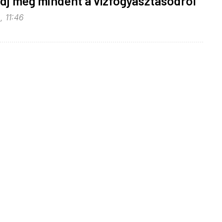
udj meg mindent a vízfogyasztásodról
, 11:46