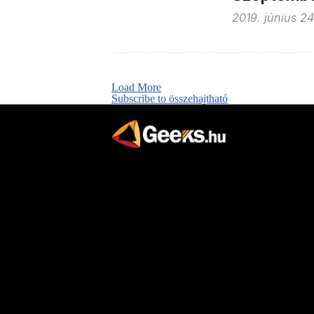
2019. június 24
Load More
Subscribe to összehajtható