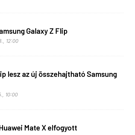
amsung Galaxy Z Flip
., 12:00
lip lesz az új összehajtható Samsung
., 10:00
Huawei Mate X elfogyott