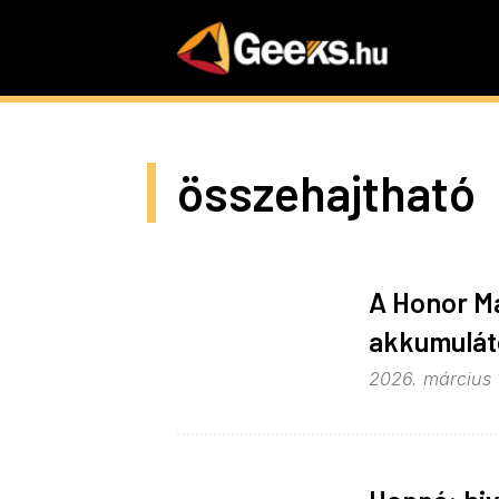
Skip
to
main
content
összehajtható
A Honor Ma
akkumulát
2026. március 1