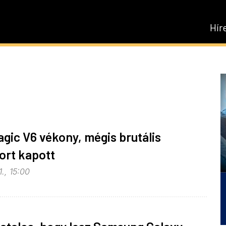
Hír
gic V6 vékony, mégis brutális
ort kapott
., 15:00