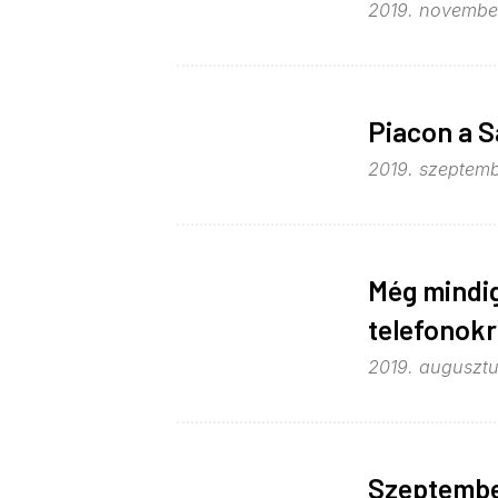
2019. november
Piacon a 
2019. szeptemb
Még mindig
telefonok
2019. augusztus
Szeptembe