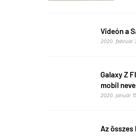
Videón a S
2020. február 3
Galaxy Z F
mobil neve
2020. január 15
Az összes 