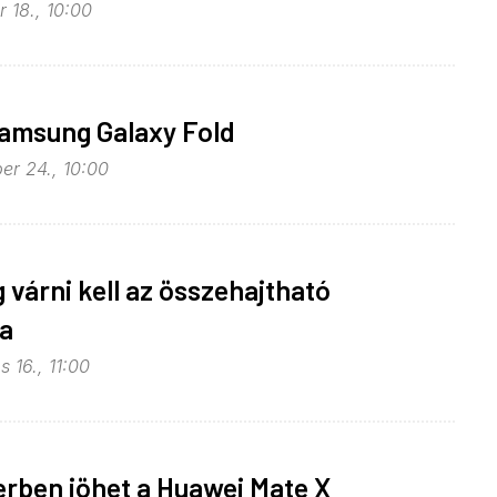
 18., 10:00
Samsung Galaxy Fold
er 24., 10:00
 várni kell az összehajtható
ra
 16., 11:00
rben jöhet a Huawei Mate X