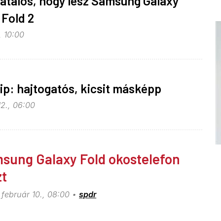
atalos, hogy lesz Samsung Galaxy
 Fold 2
, 10:00
lip: hajtogatós, kicsit másképp
12., 06:00
sung Galaxy Fold okostelefon
zt
 február 10., 08:00
spdr