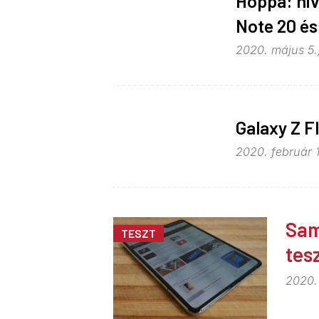
Hoppá: hiv
Note 20 és
2020. május 5.
Galaxy Z F
2020. február 
Sam
TESZT
tes
2020.