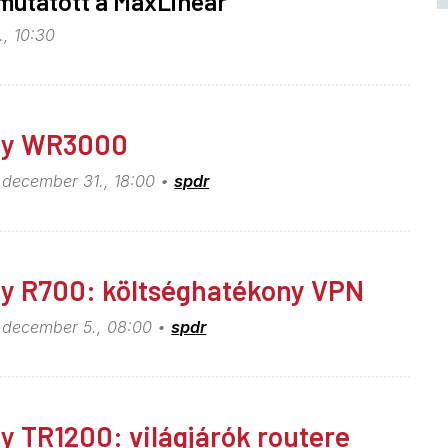
 mutatott a MaxLinear
., 10:30
dy WR3000
 december 31., 18:00
spdr
y R700: költséghatékony VPN
 december 5., 08:00
spdr
y TR1200: világjárók routere