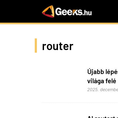
Skip
to
main
content
router
Újabb lépé
világa felé
2025. december