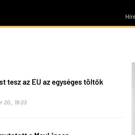
Hír
st tesz az EU az egységes töltők
 20., 19:23