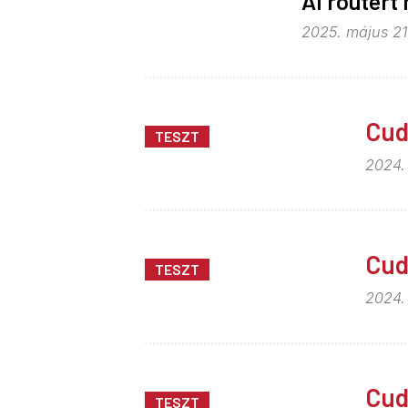
AI routert
2025. május 21
Cu
TESZT
2024.
Cud
TESZT
2024.
Cud
TESZT