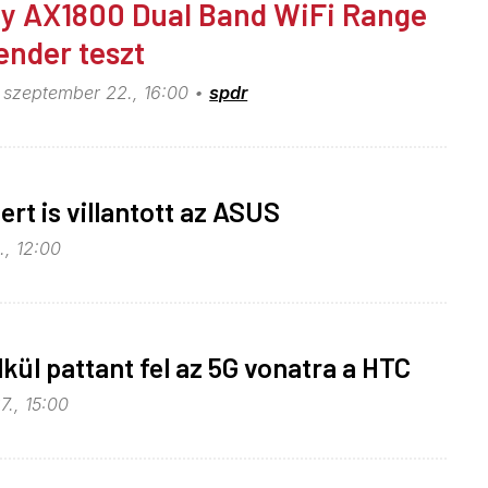
y AX1800 Dual Band WiFi Range
ender teszt
 szeptember 22., 16:00
spdr
ert is villantott az ASUS
., 12:00
lkül pattant fel az 5G vonatra a HTC
7., 15:00