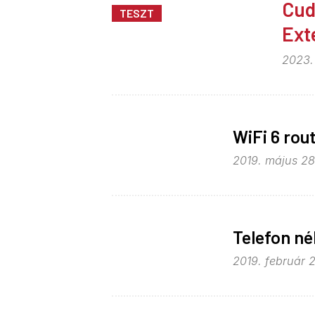
Cud
TESZT
Ext
2023.
WiFi 6 rout
2019. május 28
Telefon né
2019. február 2