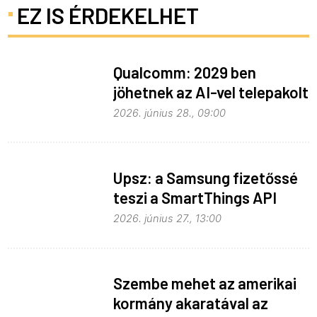
EZ IS ÉRDEKELHET
Qualcomm: 2029 ben
jöhetnek az AI-vel telepakolt
6G-s telefonok
2026. június 28., 09:00
Upsz: a Samsung fizetőssé
teszi a SmartThings API
hozzáférést
2026. június 27., 13:00
Szembe mehet az amerikai
kormány akaratával az