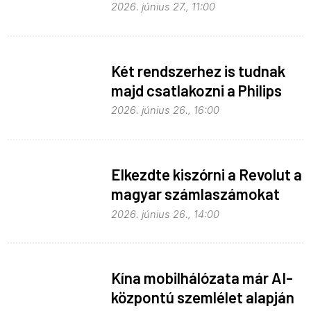
Apple
2026. június 27., 11:00
Két rendszerhez is tudnak
majd csatlakozni a Philips
Hue égők
2026. június 26., 16:00
Elkezdte kiszórni a Revolut a
magyar számlaszámokat
2026. június 26., 14:00
Kína mobilhálózata már AI-
központú szemlélet alapján