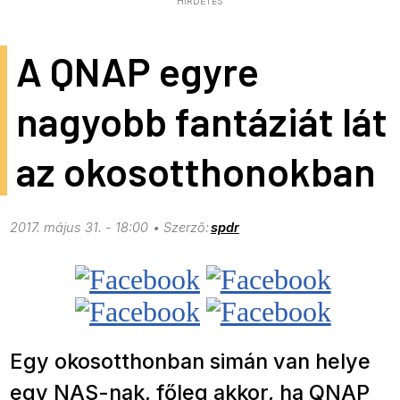
HIRDETÉS
A QNAP egyre
nagyobb fantáziát lát
az okosotthonokban
2017. május 31. - 18:00
spdr
Egy okosotthonban simán van helye
egy NAS-nak, főleg akkor, ha QNAP