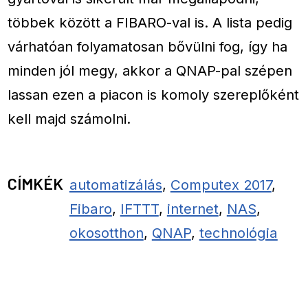
többek között a FIBARO-val is. A lista pedig
várhatóan folyamatosan bővülni fog, így ha
minden jól megy, akkor a QNAP-pal szépen
lassan ezen a piacon is komoly szereplőként
kell majd számolni.
CÍMKÉK
automatizálás
,
Computex 2017
,
Fibaro
,
IFTTT
,
internet
,
NAS
,
okosotthon
,
QNAP
,
technológia