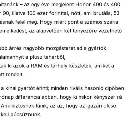
mítanánk – az egy éve megjelent Honor 400 és 400
0, illetve 100 ezer forinttal, nőtt, ami brutális, 53
ásnak felel meg. Hogy miért pont a számos széria
remelkedést, az alapvetően két tényezőre vezethető
obb árrés nagyobb mozgásteret ad a gyártók
lamennyit a plusz teherből,
tak ki azok a RAM és tárhely készletek, amiket a
t rendelt.
 kínai gyártót érinti; minden rivális hasonló cipőben
r hónap differencia abban, hogy ki mikor kényszer rá
 Ami biztosnak tűnik, az az, hogy az igazán olcsó
l kell búcsúznunk.