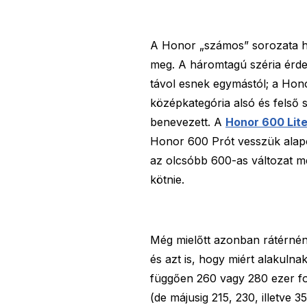
A Honor „számos” sorozata h
meg. A háromtagú széria érd
távol esnek egymástól; a Hono
középkategória alsó és felső 
benevezett. A
Honor 600 Lite-
Honor 600 Prót vesszük alapo
az olcsóbb 600-as változat m
kötnie.
Még mielőtt azonban rátérnénk
és azt is, hogy miért alakuln
függően 260 vagy 280 ezer fo
(de májusig 215, 230, illetve 