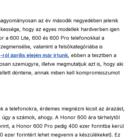
agyományosan az év második negyedében jelenik
ekessége, hogy az egyes modellek hardverben igen
r a 600 Lite, 600 és 600 Pro telefonokkal a
szegmensébe, valamint a felsőkategóriába is
ról április elején már írtunk
, ebben a tesztben a
san szemügyre, illetve megmutatjuk azt is, hogy aki
ellett döntene, annak miben kell kompromisszumot
 a telefonokra, érdemes megnézni kicsit az árazást,
ak úgy a számok, ahogy. A Honor 600 ára tárhelytől
rint, a Honor 600 Pro pedig 400 ezer forintba kerül
350 ezer forintért lehet megvenni a készülékeket). Ez