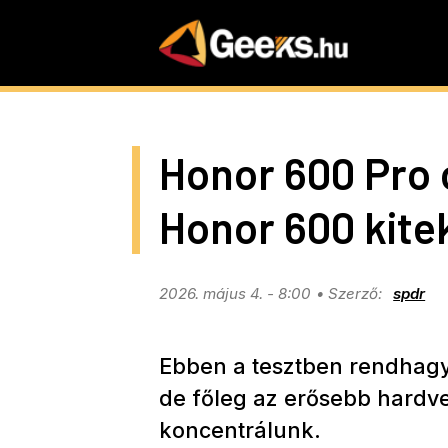
Skip
to
main
content
Honor 600 Pro 
Honor 600 kite
2026. május 4. - 8:00
spdr
Ebben a tesztben rendhagy
de főleg az erősebb hardve
koncentrálunk.