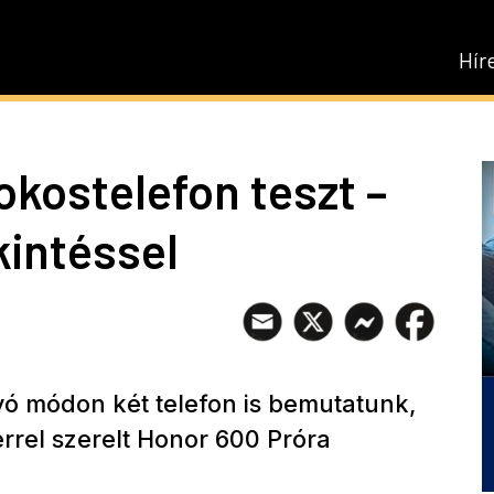
Hír
okostelefon teszt –
kintéssel
ó módon két telefon is bemutatunk,
rrel szerelt Honor 600 Próra