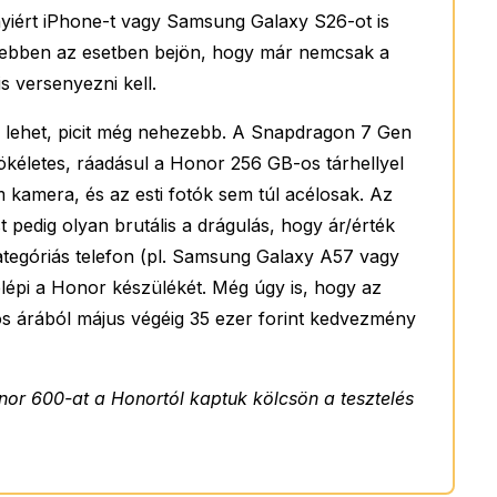
nyiért iPhone-t vagy Samsung Galaxy S26-ot is
l ebben az esetben bejön, hogy már nemcsak a
s versenyezni kell.
 lehet, picit még nehezebb. A Snapdragon 7 Gen
tökéletes, ráadásul a Honor 256 GB-os tárhellyel
m kamera, és az esti fotók sem túl acélosak. Az
 pedig olyan brutális a drágulás, hogy ár/érték
egóriás telefon (pl. Samsung Galaxy A57 vagy
elépi a Honor készülékét. Még úgy is, hogy az
tos árából május végéig 35 ezer forint kedvezmény
or 600-at a Honortól kaptuk kölcsön a tesztelés