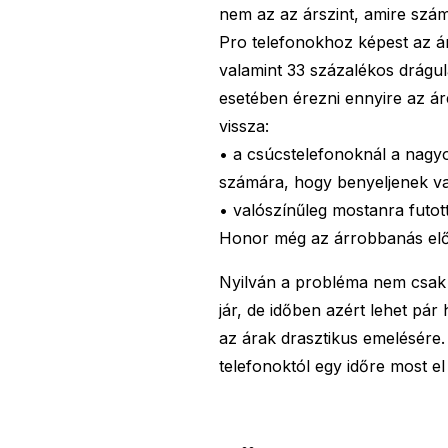
nem az az árszint, amire szá
Pro telefonokhoz képest az ár 9
valamint 33 százalékos drágul
esetében érezni ennyire az á
vissza:
• a csúcstelefonoknál a nagy
számára, hogy benyeljenek va
• valószínűleg mostanra futot
Honor még az árrobbanás előt
Nyilván a probléma nem csak a
jár, de időben azért lehet pá
az árak drasztikus emelésére.
telefonoktól egy időre most e