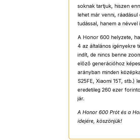
soknak tartjuk, hiszen en
lehet már venni, ráadásu
tudással, hanem a névvel i
A Honor 600 helyzete, ha
4 az általános igényekre 
indít, de nincs benne zoo
előző generációhoz képest
arányban minden középkat
S25FE, Xiaomi 15T, stb.) l
eredetileg 260 ezer forin
jár.
A Honor 600 Prót és a Hon
idejére, köszönjük!