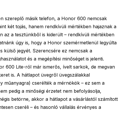
en szereplő másik telefon, a Honor 600 nemcsak
int két tojás, hanem rendkívüli mértékben hajaznak a
n az a tesztünkből is kiderült – rendkívüli mértékben
tnánk úgy is, hogy a Honor szemérmetlenül legyúlta
es külső jegyét. Szerencsére ez nemcsak a
asználatot és a megépítési minőséget is jelenti.
r 600 Lite-ról már ismerős, ívelt sarkok, de megvan
eret is. A hátlapot üvegről üvegszálakkal
cy műanyagra) cserélték a mérnökök – ez sem a
 sem pedig a minőségi érzetet nem befolyásolja,
mégis betörne, akkor a hátlapot a vásárlástól számított
tesen cseréli – és hasonló vállalás érvényes a