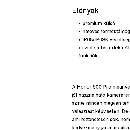
Előnyök
• prémium külső
• hatéves terméktámog
• IP68/IP69K védettsé
• szinte teljes értékű AI
funkciók
A Honor 600 Pro megnyerő
jól használható kameraren
szinte minden megvan tehá
választást képviseljen. De
ami rettenetesen sok; nem 
kedvezmény jár a mobilra. 