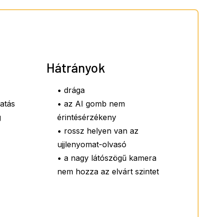
Hátrányok
• drága
atás
• az AI gomb nem
g
érintésérzékeny
• rossz helyen van az
ujjlenyomat-olvasó
• a nagy látószögű kamera
nem hozza az elvárt szintet