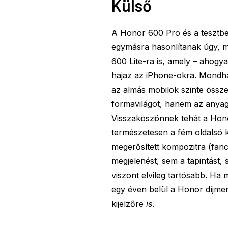
Külső
A Honor 600 Pro és a tesztb
egymásra hasonlítanak úgy, m
600 Lite-ra is, amely – ahogya
hajaz az iPhone-okra. Mondha
az almás mobilok szinte össz
formavilágot, hanem az anyagh
Visszaköszönnek tehát a Hono
természetesen a fém oldalsó k
megerősített kompozitra (fan
megjelenést, sem a tapintást,
viszont elvileg tartósabb. Ha 
egy éven belül a Honor díjmen
kijelzőre
is
.