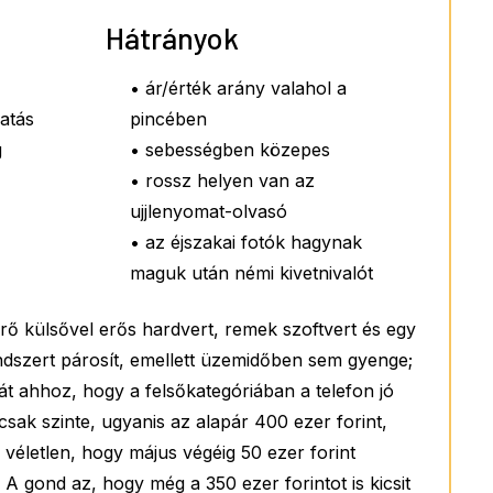
Hátrányok
• ár/érték arány valahol a
atás
pincében
g
• sebességben közepes
• rossz helyen van az
ujjlenyomat-olvasó
• az éjszakai fotók hagynak
maguk után némi kivetnivalót
 külsővel erős hardvert, remek szoftvert és egy
dszert párosít, emellett üzemidőben sem gyenge;
t ahhoz, hogy a felsőkategóriában a telefon jó
 csak szinte, ugyanis az alapár 400 ezer forint,
véletlen, hogy május végéig 50 ezer forint
A gond az, hogy még a 350 ezer forintot is kicsit