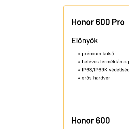
Honor 600 Pro
Előnyök
• prémium külső
• hatéves terméktámog
• IP68/IP69K védettsé
• erős hardver
Honor 600