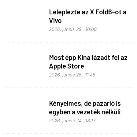
Leleplezte az X Fold6-ot a
Vivo
2026. június 29., 10:00
Most épp Kína lázadt fel az
Apple Store
monopolhelyzete ellen
2026. június 25., 11:45
Kényelmes, de pazarló is
egyben a vezeték nélküli
töltés
2026. június 24., 18:17