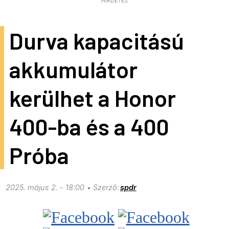
HIRDETÉS
Durva kapacitású
akkumulátor
kerülhet a Honor
400-ba és a 400
Próba
2025. május 2. - 18:00
spdr