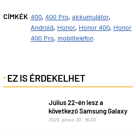
CÍMKÉK
400
,
400 Pro
,
akkumulátor
,
Android
,
Honor
,
Honor 400
,
Honor
400 Pro
,
mobiltelefon
EZ IS ÉRDEKELHET
Július 22-én lesz a
következő Samsung Galaxy
Unpacked – ez várható
2026. június 30., 16:00