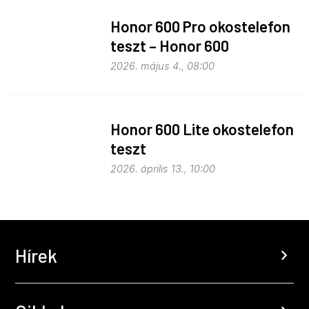
Honor 600 Pro okostelefon
teszt – Honor 600
kitekintéssel
2026. május 4., 08:00
Honor 600 Lite okostelefon
teszt
2026. április 13., 10:00
Hírek
chevron_right