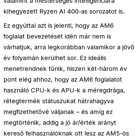
valamint a mesterséges intelligenciára
kihegyezett Ryzen AI 400-as sorozatot is.
Ez egyúttal azt is jelenti, hogy az AM6
foglalat bevezetését idén már nem is
várhatjuk, arra legkorábban valamikor a jövő
év folyamán kerülhet sor. Ez ideális
menetrendnek tűnik, hiszen két-három év
pont elég ahhoz, hogy az AM6 foglalatot
használó CPU-k és APU-k a méregdrága,
rétegtermék státuszukat hátrahagyva
megfizethetővé váljanak – és amíg ez
megtörténik, addig a jó ár/érték arányt
kereső felhasználóknak ott lesz az AM5-ös