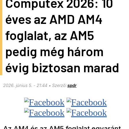
Computex 2026: 10
éves az AMD AM4
foglalat, az AM5
pedig még három
évig biztosan marad
2026. június 5. - 21:44
spdr
Az AM4 és az AM5 foglalat egyaránt