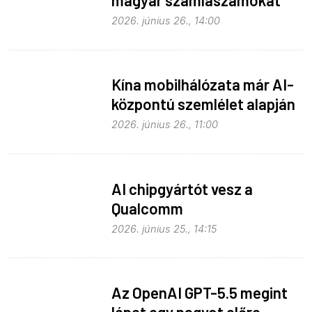
magyar számlaszámokat
2026. június 26., 14:00
Kína mobilhálózata már AI-
központú szemlélet alapján
fejlődik
2026. június 26., 11:00
AI chipgyártót vesz a
Qualcomm
2026. június 25., 14:15
Az OpenAI GPT-5.5 megint
lépet egy nagyot előre