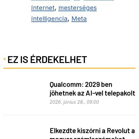
internet
,
mesterséges
intelligencia
,
Meta
EZ IS ÉRDEKELHET
Qualcomm: 2029 ben
jöhetnek az AI-vel telepakolt
6G-s telefonok
2026. június 28., 09:00
Elkezdte kiszórni a Revolut a