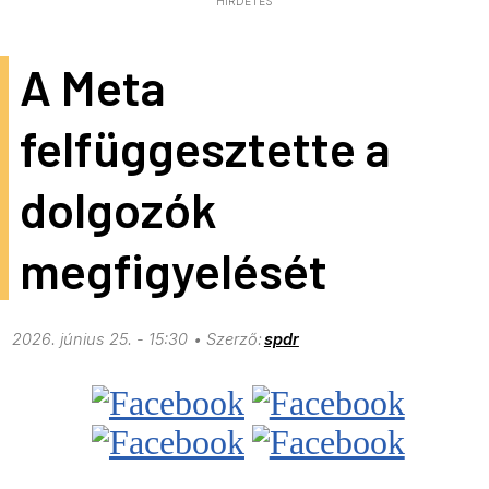
HIRDETÉS
A Meta
felfüggesztette a
dolgozók
megfigyelését
2026. június 25. - 15:30
spdr