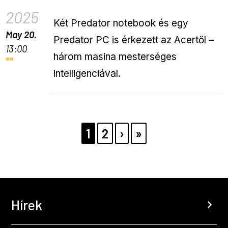
2025
Két Predator notebook és egy
May 20.
Predator PC is érkezett az Acertől –
13:00
három masina mesterséges
intelligenciával.
Pagination
PAGE
1
PAGE
2
KÖVETKEZŐ
›
UTOLSÓ
»
OLDAL
OLDAL
Hírek
chevron_right