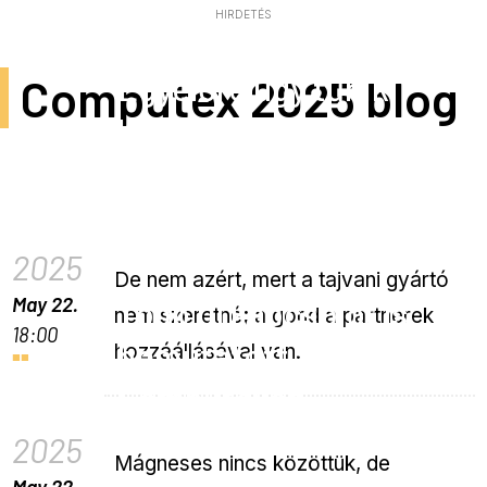
HIRDETÉS
Egyelőre úgy tűnik,
Computex 2025 blog
hogy a MediaTek és a
Windows nem lesznek
barátok
2025
De nem azért, mert a tajvani gyártó
May 22.
Több új kapcsolót is
nem szeretné; a gond a partnerek
18:00
bemutatott a Cherry a
hozzáállásával van.
Computexen
2025
Mágneses nincs közöttük, de
May 22.