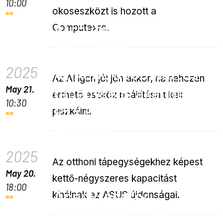
10:00
okoseszközt is hozott a
AI routert mutatott a
Computexre.
MaxLinear
2025
Az ASUS 3000 wattos
Az AI igen jól jön akkor, ha nehezen
May 21.
tápegysége akár négy
érthető eszköz beállításait kell
10:30
RTX 5090-et is
piszkálni.
meghajt
2025
Az otthoni tápegységekhez képest
May 20.
kettő-négyszeres kapacitást
18:00
Acer Predator
kínálnak az ASUS újdonságai.
játékgépek AI-val