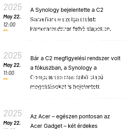
2025
A Synology bejelentette a C2
May 22.
Synology felhő
Surveillance szolgáltatást:
12:00
vállalatok, saját felhő
kamerarendszer felhő alapokon.
családok számára
2025
Bár a C2 megfigyelési rendszer volt
May 22.
a fókuszban, a Synology a
11:00
Acer viselhető kütyük:
Computexen más felhő alapú
merthogy nem mind
megoldásokat is bejelentett.
notebook, ami AI
2025
Az Acer – egészen pontosan az
May 22.
Acer Gadget – két érdekes