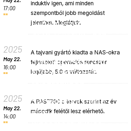
induktív igen, ami minden
17:00
szempontból jobb megoldást
Új ADM (szinte) minden
jelenthet. Meglátjuk.
ASUSTOR NAS-hoz
2025
A tajvani gyártó kiadta a NAS-okra
May 22.
Synology PAS7700 –
fejlesztett operációs rendszer
16:00
NVMe tároló vállalati
legújabb, 5.0-s változatát.
feladatokhoz
Synology C2
2025
Surveillance: felhő
A PAS7700 a tervek szerint az év
May 22.
alapú
második felétől lesz elérhető.
14:00
videomegfigyelés