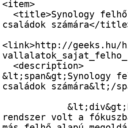
<item>

  <title>Synology felhő vállalatok, saját felhő 
családok számára</title>
<link>http://geeks.hu/h
vallalatok_sajat_felho_
  <description>

&lt;span&gt;Synology fe
családok számára&lt;/sp
            &lt;div&gt;Bár a C2 megfigyelési 
rendszer volt a fókuszb
más felhő alapú megoldá