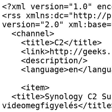
<?xml version="1.0" enc
<rss xmlns:dc="http://p
version="2.0" xml:base=
  <channel>

    <title>C2</title>

    <link>http://geeks.hu/</link>

    <description/>

    <language>en</language>

    <item>

  <title>Synology C2 Surveillance: felhő alapú 
videomegfigyelés</title>