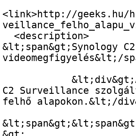
<link>http://geeks.hu/h
veillance_felho_alapu_v
  <description>

&lt;span&gt;Synology C2
videomegfigyelés&lt;/sp
            &lt;div&gt;A Synology bejelentette a 
C2 Surveillance szolgál
felhő alapokon.&lt;/div&
&lt;span&gt;&lt;span&gt
&gt;
