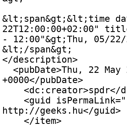
&lt;span&gt;&lt;time da
22T12:00:00+02:00" titl
- 12:00"&gt;Thu, 05/22/
&lt;/span&gt;

</description>

  <pubDate>Thu, 22 May 2025 10:00:00 
+0000</pubDate>

    <dc:creator>spdr</dc:creator>

    <guid isPermaLink="false">17307 at 
http://geeks.hu</guid>

    </item>
