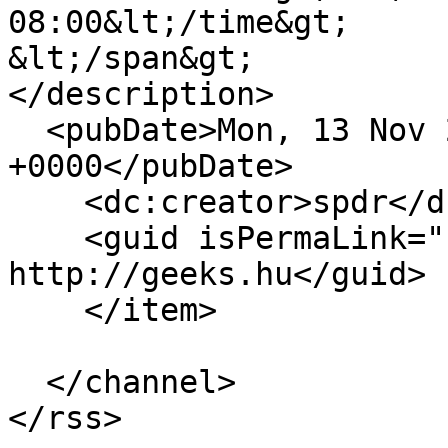
08:00&lt;/time&gt;

&lt;/span&gt;

</description>

  <pubDate>Mon, 13 Nov 2017 07:00:00 
+0000</pubDate>

    <dc:creator>spdr</dc:creator>

    <guid isPermaLink="false">16114 at 
http://geeks.hu</guid>

    </item>

  </channel>
