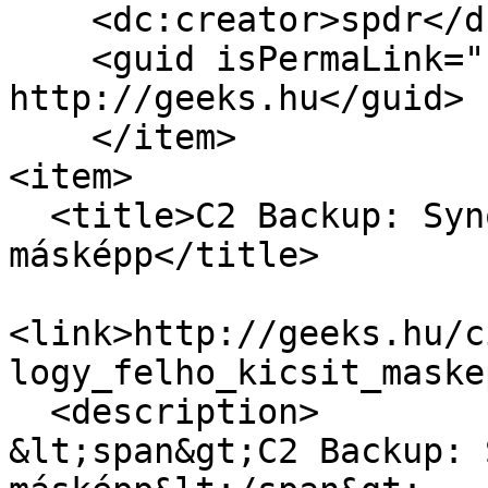
    <dc:creator>spdr</dc:creator>

    <guid isPermaLink="false">17306 at 
http://geeks.hu</guid>

    </item>

<item>

  <title>C2 Backup: Synology felhő kicsit 
másképp</title>

<link>http://geeks.hu/c
logy_felho_kicsit_maske
  <description>

&lt;span&gt;C2 Backup: 