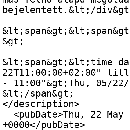
bejelentett.&lt;/div&gt;
&lt;span&gt;&lt;span&gt
&gt;

&lt;span&gt;&lt;time da
22T11:00:00+02:00" titl
- 11:00"&gt;Thu, 05/22/
&lt;/span&gt;

</description>

  <pubDate>Thu, 22 May 2025 09:00:00 
+0000</pubDate>
