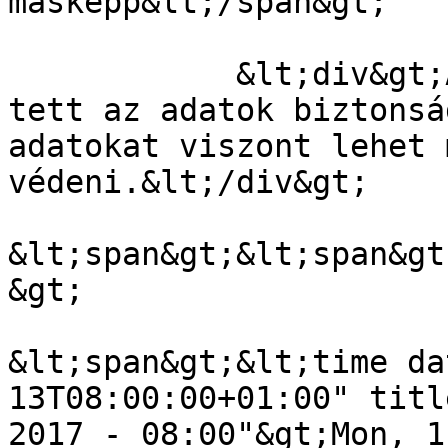
másképp&lt;/span&gt;

            &lt;div&gt;Aki NAS-t használ, máris 
tett az adatok biztonsá
adatokat viszont lehet 
védeni.&lt;/div&gt;

&lt;span&gt;&lt;span&gt
&gt;

&lt;span&gt;&lt;time da
13T08:00:00+01:00" titl
2017 - 08:00"&gt;Mon, 1