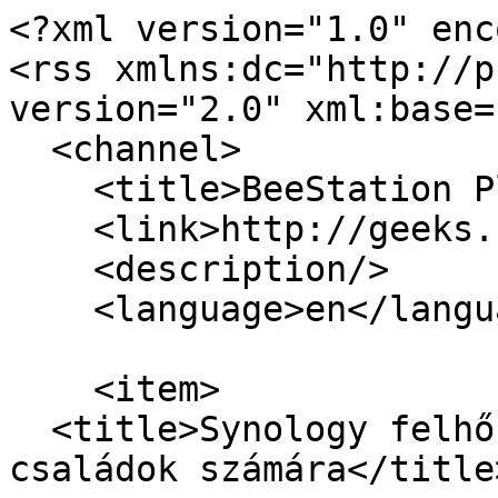
<?xml version="1.0" enc
<rss xmlns:dc="http://p
version="2.0" xml:base=
  <channel>

    <title>BeeStation Plus</title>

    <link>http://geeks.hu/</link>

    <description/>

    <language>en</language>

    <item>

  <title>Synology felhő vállalatok, saját felhő 
családok számára</title>