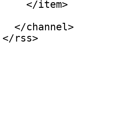
    </item>

  </channel>
