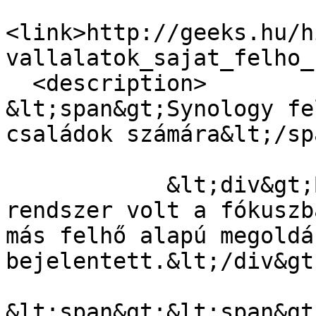
<link>http://geeks.hu/h
vallalatok_sajat_felho_
  <description>

&lt;span&gt;Synology fe
családok számára&lt;/sp
            &lt;div&gt;Bár a C2 megfigyelési 
rendszer volt a fókuszb
más felhő alapú megoldá
bejelentett.&lt;/div&gt;
&lt;span&gt;&lt;span&gt