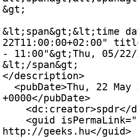
&gt;

&lt;span&gt;&lt;time da
22T11:00:00+02:00" titl
- 11:00"&gt;Thu, 05/22/
&lt;/span&gt;

</description>

  <pubDate>Thu, 22 May 2025 09:00:00 
+0000</pubDate>

    <dc:creator>spdr</dc:creator>

    <guid isPermaLink="false">17306 at 
http://geeks.hu</guid>
