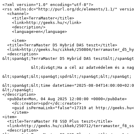
<?xml version="1.0" encoding="utf-8"?>

<rss xmlns:dc="http://purl.org/dc/elements/1.1/" versio
  <channel>

    <title>TerraMaster</title>

    <link>http://geeks.hu/</link>

    <description/>

    <language>en</language>

    <item>

  <title>TerraMaster D5 Hybrid DAS teszt</title>

  <link>http://geeks.hu/cikkek/250804/terramaster_d5_hybrid_das_teszt</link>

  <description>

&lt;span&gt;TerraMaster D5 Hybrid DAS teszt&lt;/span&gt
            &lt;div&gt;Ha a cél az adatvédelem és a nagy tárkapacitás, mindenkinek a NAS ugrik be először; mi most mutatunk egy alternatívát.&lt;/div&gt;

&lt;span&gt;&lt;span&gt;spdr&lt;/span&gt;&lt;/span&gt;

&lt;span&gt;&lt;time datetime="2025-08-04T14:00:00+02:0
&lt;/span&gt;

</description>

  <pubDate>Mon, 04 Aug 2025 12:00:00 +0000</pubDate>

    <dc:creator>spdr</dc:creator>

    <guid isPermaLink="false">17319 at http://geeks.hu</guid>

    </item>

<item>

  <title>TerraMaster F8 SSD Plus teszt</title>

  <link>http://geeks.hu/cikkek/250712/terramaster_f8_ssd_plus_teszt</link>

  <description>
