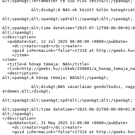
&lt;span&gt;TerraMaster F8 SSD Plus teszt&lt;/span&gt;

            &lt;div&gt;A NAS-ok között külön kategóriát képeznek azok a modellek, amelyekbe csak SSD építhető – a TerraMaster SSD8 Plus ide tartozik.&lt;/div&gt;

&lt;span&gt;&lt;span&gt;spdr&lt;/span&gt;&lt;/span&gt;

&lt;span&gt;&lt;time datetime="2025-07-12T08:00:00+02:0
&lt;/span&gt;

</description>

  <pubDate>Sat, 12 Jul 2025 06:00:00 +0000</pubDate>

    <dc:creator>spdr</dc:creator>

    <guid isPermaLink="false">17318 at http://geeks.hu</guid>

    </item>

<item>

  <title>A hónap témája: NAS</title>

  <link>http://geeks.hu/cikkek/250601/a_honap_temaja_nas</link>

  <description>

&lt;span&gt;A hónap témája: NAS&lt;/span&gt;

            &lt;div&gt;NAS vásárlásán gondolkodsz, vagy van már ilyen eszközöd, és szeretnéd kihozni belőle a legtöbbet? Megmutatunk mindent, amit tudni 
érdemes.&lt;/div&gt;

&lt;span&gt;&lt;span&gt;spdr&lt;/span&gt;&lt;/span&gt;

&lt;span&gt;&lt;time datetime="2025-06-01T00:00:00+02:0
&lt;/span&gt;

</description>

  <pubDate>Sat, 31 May 2025 22:00:00 +0000</pubDate>

    <dc:creator>spdr</dc:creator>

    <guid isPermaLink="false">17314 at http://geeks.hu</guid>
