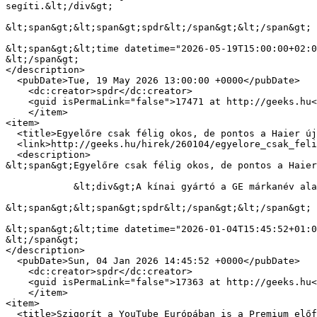
segíti.&lt;/div&gt;

&lt;span&gt;&lt;span&gt;spdr&lt;/span&gt;&lt;/span&gt;

&lt;span&gt;&lt;time datetime="2026-05-19T15:00:00+02:0
&lt;/span&gt;

</description>

  <pubDate>Tue, 19 May 2026 13:00:00 +0000</pubDate>

    <dc:creator>spdr</dc:creator>

    <guid isPermaLink="false">17471 at http://geeks.hu</guid>

    </item>

<item>

  <title>Egyelőre csak félig okos, de pontos a Haier új hűtője</title>

  <link>http://geeks.hu/hirek/260104/egyelore_csak_felig_okos_de_pontos_a_haier_uj_hutoje</link>

  <description>

&lt;span&gt;Egyelőre csak félig okos, de pontos a Haier
            &lt;div&gt;A kínai gyártó a GE márkanév alatt dobja piacra termékeit, a CES-re egy érdekes hűtő érkezik.&lt;/div&gt;

&lt;span&gt;&lt;span&gt;spdr&lt;/span&gt;&lt;/span&gt;

&lt;span&gt;&lt;time datetime="2026-01-04T15:45:52+01:0
&lt;/span&gt;

</description>

  <pubDate>Sun, 04 Jan 2026 14:45:52 +0000</pubDate>

    <dc:creator>spdr</dc:creator>

    <guid isPermaLink="false">17363 at http://geeks.hu</guid>

    </item>

<item>

  <title>Szigorít a YouTube Európában is a Premium előfizetőknél</title>
