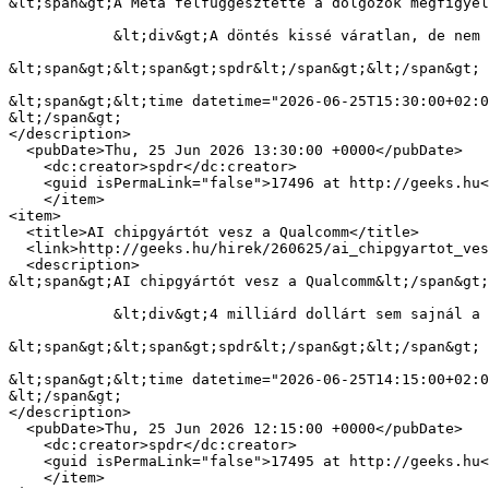
&lt;span&gt;A Meta felfüggesztette a dolgozók megfigyel
            &lt;div&gt;A döntés kissé váratlan, de nem előzmény nélküli – a dolgozók szempontjából pedig sajnos valószínűleg nem is végleges.&lt;/div&gt;

&lt;span&gt;&lt;span&gt;spdr&lt;/span&gt;&lt;/span&gt;

&lt;span&gt;&lt;time datetime="2026-06-25T15:30:00+02:0
&lt;/span&gt;

</description>

  <pubDate>Thu, 25 Jun 2026 13:30:00 +0000</pubDate>

    <dc:creator>spdr</dc:creator>

    <guid isPermaLink="false">17496 at http://geeks.hu</guid>

    </item>

<item>

  <title>AI chipgyártót vesz a Qualcomm</title>

  <link>http://geeks.hu/hirek/260625/ai_chipgyartot_vesz_a_qualcomm</link>

  <description>

&lt;span&gt;AI chipgyártót vesz a Qualcomm&lt;/span&gt;

            &lt;div&gt;4 milliárd dollárt sem sajnál a vállalat azért, hogy megszerezze az AI-ban érintett Modulart.&lt;/div&gt;

&lt;span&gt;&lt;span&gt;spdr&lt;/span&gt;&lt;/span&gt;

&lt;span&gt;&lt;time datetime="2026-06-25T14:15:00+02:0
&lt;/span&gt;

</description>

  <pubDate>Thu, 25 Jun 2026 12:15:00 +0000</pubDate>

    <dc:creator>spdr</dc:creator>

    <guid isPermaLink="false">17495 at http://geeks.hu</guid>

    </item>
