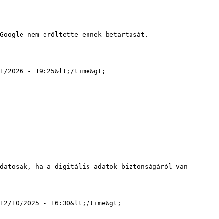
1/2026 - 19:25&lt;/time&gt;

12/10/2025 - 16:30&lt;/time&gt;
