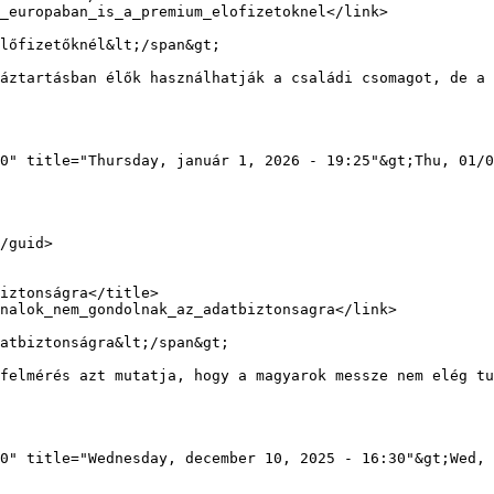
lőfizetőknél&lt;/span&gt;

0" title="Thursday, január 1, 2026 - 19:25"&gt;Thu, 01/0
atbiztonságra&lt;/span&gt;

0" title="Wednesday, december 10, 2025 - 16:30"&gt;Wed, 