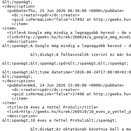
&lt;/span&gt;

</description>

  <pubDate>Thu, 25 Jun 2026 06:30:00 +0000</pubDate>

    <dc:creator>spdr</dc:creator>

    <guid isPermaLink="false">17492 at http://geeks.hu</guid>

    </item>

<item>

  <title>A Google még mindig a legnagyobb kereső – de vajon a legjobb is?</title>

  <link>http://geeks.hu/hirek/260624/a_google_meg_mindig_a_legnagyobb_kereso_de_vajon_a_legjobb_is</link>

  <description>

&lt;span&gt;A Google még mindig a legnagyobb kereső – d
            &lt;div&gt;A felhasználók szerint ez már korántsem biztos, a mesterséges intelligencia és a Reddit is beelőzhetett.&lt;/div&gt;

&lt;span&gt;&lt;span&gt;spdr&lt;/span&gt;&lt;/span&gt;

&lt;span&gt;&lt;time datetime="2026-06-24T17:00:00+02:0
&lt;/span&gt;

</description>

  <pubDate>Wed, 24 Jun 2026 15:00:00 +0000</pubDate>

    <dc:creator>spdr</dc:creator>

    <guid isPermaLink="false">17490 at http://geeks.hu</guid>

    </item>

<item>

  <title>10 éves a Yettel ProSuli</title>

  <link>http://geeks.hu/hirek/260519/10_eves_a_yettel_prosuli</link>

  <description>

&lt;span&gt;10 éves a Yettel ProSuli&lt;/span&gt;

            &lt;div&gt;Az oktatásnak követnie kell a munkaerőpiac elvárásait; a Yettel ezt a törekvést egy saját, a digitális készségek fejlesztését célzó programmal 