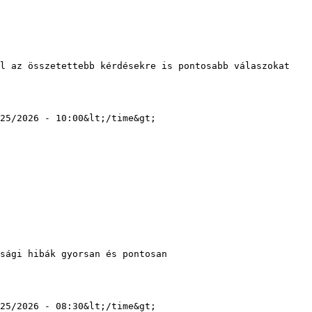
25/2026 - 10:00&lt;/time&gt;

25/2026 - 08:30&lt;/time&gt;
