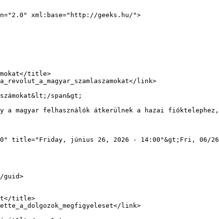
n="2.0" xml:base="http://geeks.hu/">

számokat&lt;/span&gt;

0" title="Friday, június 26, 2026 - 14:00"&gt;Fri, 06/26