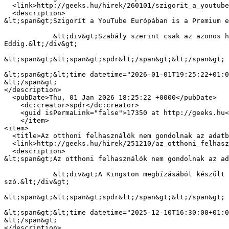
  <link>http://geeks.hu/hirek/260101/szigorit_a_youtube_europaban_is_a_premium_elofizetoknel</link>

  <description>

&lt;span&gt;Szigorít a YouTube Európában is a Premium e
            &lt;div&gt;Szabály szerint csak az azonos háztartásban élők használhatják a családi csomagot, de a Google nem erőltette ennek betartását. 
Eddig.&lt;/div&gt;

&lt;span&gt;&lt;span&gt;spdr&lt;/span&gt;&lt;/span&gt;

&lt;span&gt;&lt;time datetime="2026-01-01T19:25:22+01:0
&lt;/span&gt;

</description>

  <pubDate>Thu, 01 Jan 2026 18:25:22 +0000</pubDate>

    <dc:creator>spdr</dc:creator>

    <guid isPermaLink="false">17350 at http://geeks.hu</guid>

    </item>

<item>

  <title>Az otthoni felhasználók nem gondolnak az adatbiztonságra</title>

  <link>http://geeks.hu/hirek/251210/az_otthoni_felhasznalok_nem_gondolnak_az_adatbiztonsagra</link>

  <description>

&lt;span&gt;Az otthoni felhasználók nem gondolnak az ad
            &lt;div&gt;A Kingston megbízásából készült felmérés azt mutatja, hogy a magyarok messze nem elég tudatosak, ha a digitális adatok biztonságáról van 
szó.&lt;/div&gt;

&lt;span&gt;&lt;span&gt;spdr&lt;/span&gt;&lt;/span&gt;

&lt;span&gt;&lt;time datetime="2025-12-10T16:30:00+01:0
&lt;/span&gt;

</description>
