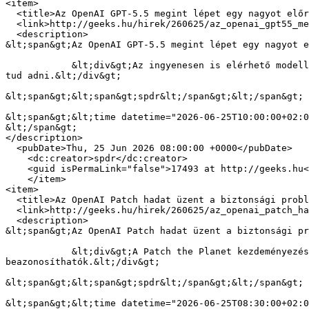
<item>

  <title>Az OpenAI GPT-5.5 megint lépet egy nagyot előre</title>

  <link>http://geeks.hu/hirek/260625/az_openai_gpt55_megint_lepet_egy_nagyot_elore</link>

  <description>

&lt;span&gt;Az OpenAI GPT-5.5 megint lépet egy nagyot e
            &lt;div&gt;Az ingyenesen is elérhető modell sokat fejlődött a szövegkörnyezet megértésében, és ezzel az összetettebb kérdésekre is pontosabb válaszokat 
tud adni.&lt;/div&gt;

&lt;span&gt;&lt;span&gt;spdr&lt;/span&gt;&lt;/span&gt;

&lt;span&gt;&lt;time datetime="2026-06-25T10:00:00+02:0
&lt;/span&gt;

</description>

  <pubDate>Thu, 25 Jun 2026 08:00:00 +0000</pubDate>

    <dc:creator>spdr</dc:creator>

    <guid isPermaLink="false">17493 at http://geeks.hu</guid>

    </item>

<item>

  <title>Az OpenAI Patch hadat üzent a biztonsági problémáknak</title>

  <link>http://geeks.hu/hirek/260625/az_openai_patch_hadat_uzent_a_biztonsagi_problemaknak</link>

  <description>

&lt;span&gt;Az OpenAI Patch hadat üzent a biztonsági pr
            &lt;div&gt;A Patch the Planet kezdeményezés révén a nyílt forráskódú szoftverekben található biztonsági hibák gyorsan és pontosan 
beazonosíthatók.&lt;/div&gt;

&lt;span&gt;&lt;span&gt;spdr&lt;/span&gt;&lt;/span&gt;

&lt;span&gt;&lt;time datetime="2026-06-25T08:30:00+02:0