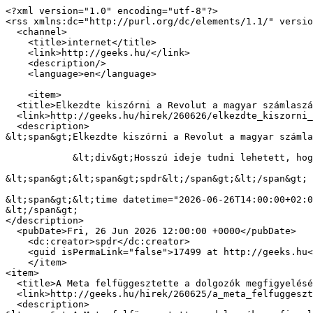
<?xml version="1.0" encoding="utf-8"?>

<rss xmlns:dc="http://purl.org/dc/elements/1.1/" versio
  <channel>

    <title>internet</title>

    <link>http://geeks.hu/</link>

    <description/>

    <language>en</language>

    <item>

  <title>Elkezdte kiszórni a Revolut a magyar számlaszámokat</title>

  <link>http://geeks.hu/hirek/260626/elkezdte_kiszorni_a_revolut_a_magyar_szamlaszamokat</link>

  <description>

&lt;span&gt;Elkezdte kiszórni a Revolut a magyar számla
            &lt;div&gt;Hosszú ideje tudni lehetett, hogy a magyar felhasználók átkerülnek a hazai fióktelephez, az átállás most már gőzerővel zajlik.&lt;/div&gt;

&lt;span&gt;&lt;span&gt;spdr&lt;/span&gt;&lt;/span&gt;

&lt;span&gt;&lt;time datetime="2026-06-26T14:00:00+02:0
&lt;/span&gt;

</description>

  <pubDate>Fri, 26 Jun 2026 12:00:00 +0000</pubDate>

    <dc:creator>spdr</dc:creator>

    <guid isPermaLink="false">17499 at http://geeks.hu</guid>

    </item>

<item>

  <title>A Meta felfüggesztette a dolgozók megfigyelését</title>

  <link>http://geeks.hu/hirek/260625/a_meta_felfuggesztette_a_dolgozok_megfigyeleset</link>

  <description>
