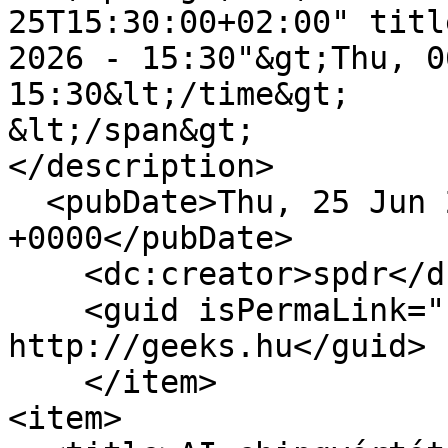
25T15:30:00+02:00" titl
2026 - 15:30"&gt;Thu, 0
15:30&lt;/time&gt;

&lt;/span&gt;

</description>

  <pubDate>Thu, 25 Jun 2026 13:30:00 
+0000</pubDate>

    <dc:creator>spdr</dc:creator>

    <guid isPermaLink="false">17496 at 
http://geeks.hu</guid>

    </item>

<item>
