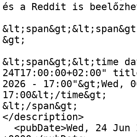
és a Reddit is beelőzhe
&lt;span&gt;&lt;span&gt
&gt;

&lt;span&gt;&lt;time da
24T17:00:00+02:00" titl
2026 - 17:00"&gt;Wed, 0
17:00&lt;/time&gt;

&lt;/span&gt;

</description>

  <pubDate>Wed, 24 Jun 2026 15:00:00 