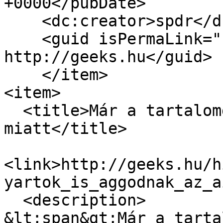
+0000</pubDate>

    <dc:creator>spdr</dc:creator>

    <guid isPermaLink="false">17490 at 
http://geeks.hu</guid>

    </item>

<item>

  <title>Már a tartalomgyártók is aggódnak az AI 
miatt</title>

<link>http://geeks.hu/h
yartok_is_aggodnak_az_a
  <description>

&lt;span&gt;Már a tarta