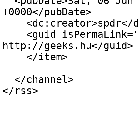
  <pubDate>Sat, 06 Jun 2026 14:00:00 
+0000</pubDate>

    <dc:creator>spdr</dc:creator>

    <guid isPermaLink="false">17485 at 
http://geeks.hu</guid>

    </item>

  </channel>
