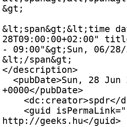
&gt;

&lt;span&gt;&lt;time da
28T09:00:00+02:00" titl
- 09:00"&gt;Sun, 06/28/
&lt;/span&gt;

</description>

  <pubDate>Sun, 28 Jun 2026 07:00:00 
+0000</pubDate>

    <dc:creator>spdr</dc:creator>

    <guid isPermaLink="false">17504 at 
http://geeks.hu</guid>
