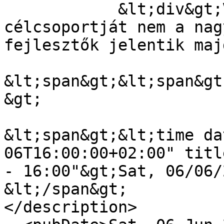
            &lt;div&gt;Viszont a kütyü 
célcsoportját nem a nag
fejlesztők jelentik maj
&lt;span&gt;&lt;span&gt
&gt;

&lt;span&gt;&lt;time da
06T16:00:00+02:00" titl
- 16:00"&gt;Sat, 06/06/
&lt;/span&gt;

</description>
