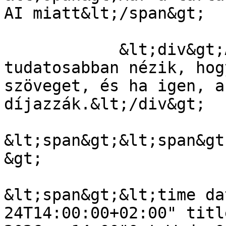
AI miatt&lt;/span&gt;

            &lt;div&gt;A felhasználók egyre 
tudatosabban nézik, hog
szöveget, és ha igen, a
díjazzák.&lt;/div&gt;

&lt;span&gt;&lt;span&gt
&gt;

&lt;span&gt;&lt;time da
24T14:00:00+02:00" titl