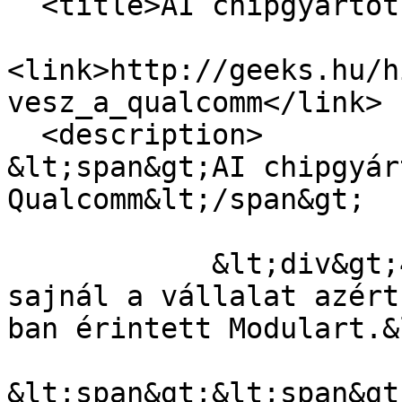
  <title>AI chipgyártót vesz a Qualcomm</title>

<link>http://geeks.hu/h
vesz_a_qualcomm</link>

  <description>

&lt;span&gt;AI chipgyár
Qualcomm&lt;/span&gt;

            &lt;div&gt;4 milliárd dollárt sem 
sajnál a vállalat azért
ban érintett Modulart.&
&lt;span&gt;&lt;span&gt