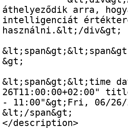
áthelyeződik arra, hogy
intelligenciát értékter
használni.&lt;/div&gt;

&lt;span&gt;&lt;span&gt
&gt;

&lt;span&gt;&lt;time da
26T11:00:00+02:00" titl
- 11:00"&gt;Fri, 06/26/
&lt;/span&gt;

</description>
