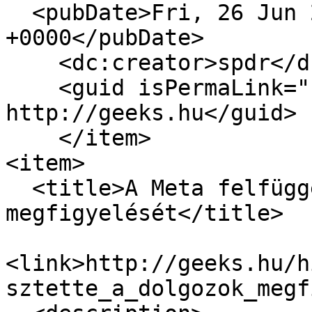
  <pubDate>Fri, 26 Jun 2026 09:00:00 
+0000</pubDate>

    <dc:creator>spdr</dc:creator>

    <guid isPermaLink="false">17497 at 
http://geeks.hu</guid>

    </item>

<item>

  <title>A Meta felfüggesztette a dolgozók 
megfigyelését</title>

<link>http://geeks.hu/h
sztette_a_dolgozok_megf