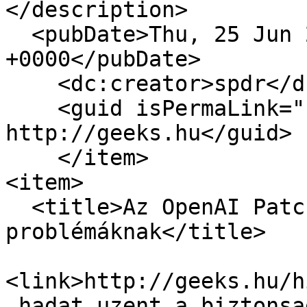
</description>

  <pubDate>Thu, 25 Jun 2026 08:00:00 
+0000</pubDate>

    <dc:creator>spdr</dc:creator>

    <guid isPermaLink="false">17493 at 
http://geeks.hu</guid>

    </item>

<item>

  <title>Az OpenAI Patch hadat üzent a biztonsági 
problémáknak</title>

<link>http://geeks.hu/h
_hadat_uzent_a_biztonsa