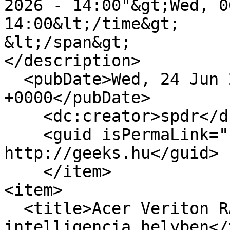
2026 - 14:00"&gt;Wed, 0
14:00&lt;/time&gt;

&lt;/span&gt;

</description>

  <pubDate>Wed, 24 Jun 2026 12:00:00 
+0000</pubDate>

    <dc:creator>spdr</dc:creator>

    <guid isPermaLink="false">17488 at 
http://geeks.hu</guid>

    </item>

<item>

  <title>Acer Veriton RA110 AI: mesterséges 
intelligencia helyben</