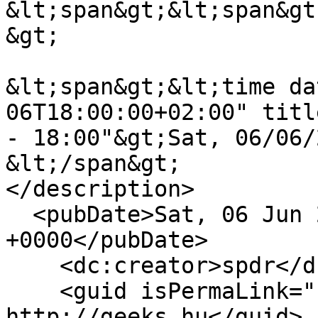
&lt;span&gt;&lt;span&gt
&gt;

&lt;span&gt;&lt;time da
06T18:00:00+02:00" titl
- 18:00"&gt;Sat, 06/06/
&lt;/span&gt;

</description>

  <pubDate>Sat, 06 Jun 2026 16:00:00 
+0000</pubDate>

    <dc:creator>spdr</dc:creator>

    <guid isPermaLink="false">17487 at 
http://geeks.hu</guid>
