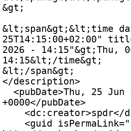
&gt;

&lt;span&gt;&lt;time da
25T14:15:00+02:00" titl
2026 - 14:15"&gt;Thu, 0
14:15&lt;/time&gt;

&lt;/span&gt;

</description>

  <pubDate>Thu, 25 Jun 2026 12:15:00 
+0000</pubDate>

    <dc:creator>spdr</dc:creator>

    <guid isPermaLink="false">17495 at 