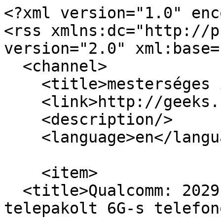
<?xml version="1.0" enc
<rss xmlns:dc="http://p
version="2.0" xml:base=
  <channel>

    <title>mesterséges intelligencia</title>

    <link>http://geeks.hu/</link>

    <description/>

    <language>en</language>

    <item>

  <title>Qualcomm: 2029 ben jöhetnek az AI-vel 
telepakolt 6G-s telefon