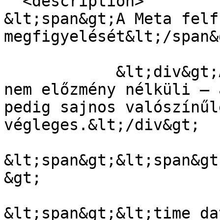
  <description>

&lt;span&gt;A Meta felf
megfigyelését&lt;/span&g
            &lt;div&gt;A döntés kissé váratlan, de 
nem előzmény nélküli – 
pedig sajnos valószínűl
végleges.&lt;/div&gt;

&lt;span&gt;&lt;span&gt
&gt;

&lt;span&gt;&lt;time da