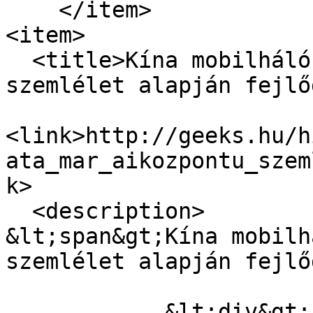
    </item>

<item>

  <title>Kína mobilhálózata már AI-központú 
szemlélet alapján fejlő
<link>http://geeks.hu/h
ata_mar_aikozpontu_szem
k>

  <description>

&lt;span&gt;Kína mobilh
szemlélet alapján fejlő
            &lt;div&gt;A fókusz egyre inkább 