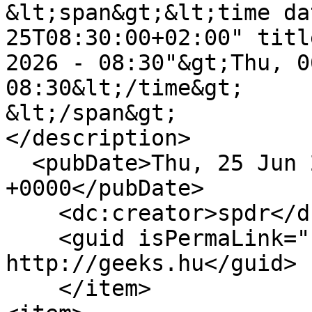
&lt;span&gt;&lt;time da
25T08:30:00+02:00" titl
2026 - 08:30"&gt;Thu, 0
08:30&lt;/time&gt;

&lt;/span&gt;

</description>

  <pubDate>Thu, 25 Jun 2026 06:30:00 
+0000</pubDate>

    <dc:creator>spdr</dc:creator>

    <guid isPermaLink="false">17492 at 
http://geeks.hu</guid>

    </item>
