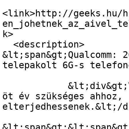
<link>http://geeks.hu/h
en_johetnek_az_aivel_te
k>

  <description>

&lt;span&gt;Qualcomm: 2
telepakolt 6G-s telefon
            &lt;div&gt;Viszont még legalább négy-
öt év szükséges ahhoz, 
elterjedhessenek.&lt;/d
&lt;span&gt;&lt;span&gt