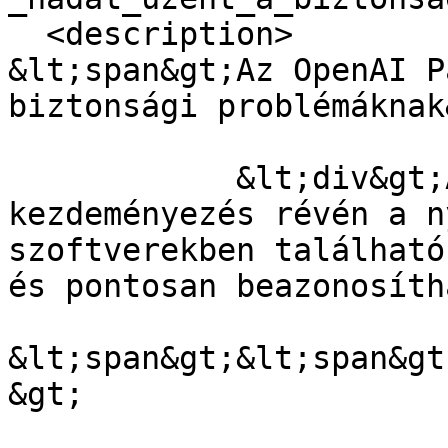
  <description>

&lt;span&gt;Az OpenAI P
biztonsági problémáknak
            &lt;div&gt;A Patch the Planet 
kezdeményezés révén a n
szoftverekben található
és pontosan beazonosíth
&lt;span&gt;&lt;span&gt
&gt;
