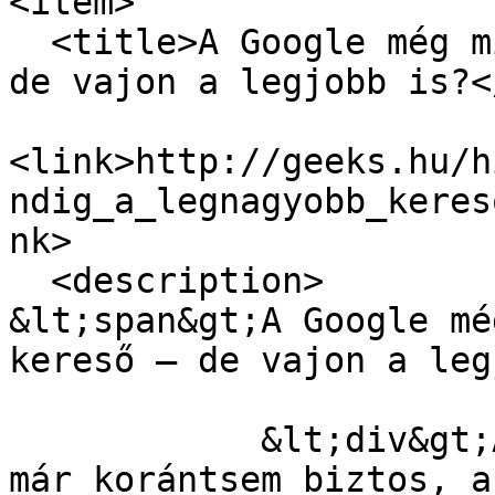
<item>

  <title>A Google még mindig a legnagyobb kereső – 
de vajon a legjobb is?<
<link>http://geeks.hu/h
ndig_a_legnagyobb_keres
nk>

  <description>

&lt;span&gt;A Google mé
kereső – de vajon a leg
            &lt;div&gt;A felhasználók szerint ez 
már korántsem biztos, a