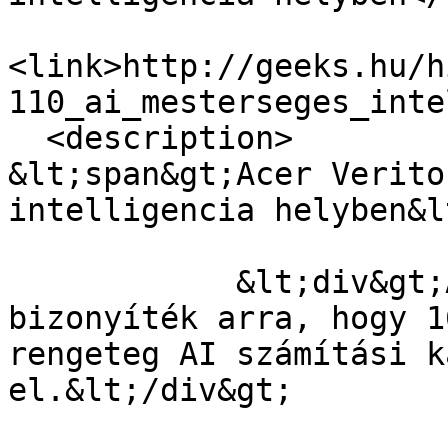
<link>http://geeks.hu/h
110_ai_mesterseges_inte
  <description>

&lt;span&gt;Acer Verito
intelligencia helyben&l
            &lt;div&gt;Az Acertől érkezett a 
bizonyíték arra, hogy 1
rengeteg AI számítási k
el.&lt;/div&gt;
