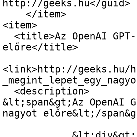
http://geeks.hu</guid>

    </item>

<item>

  <title>Az OpenAI GPT-5.5 megint lépet egy nagyot 
előre</title>

<link>http://geeks.hu/h
_megint_lepet_egy_nagyo
  <description>

&lt;span&gt;Az OpenAI G
nagyot előre&lt;/span&gt
            &lt;div&gt;Az ingyenesen is elérhető 