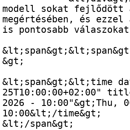
modell sokat fejlődött 
megértésében, és ezzel 
is pontosabb válaszokat
&lt;span&gt;&lt;span&gt
&gt;

&lt;span&gt;&lt;time da
25T10:00:00+02:00" titl
2026 - 10:00"&gt;Thu, 0
10:00&lt;/time&gt;

&lt;/span&gt;
