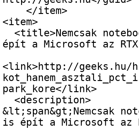
    </item>

<item>

  <title>Nemcsak notebookot, hanem asztali PC-t is 
épít a Microsoft az RTX
<link>http://geeks.hu/h
kot_hanem_asztali_pct_i
park_kore</link>

  <description>

&lt;span&gt;Nemcsak not
is épít a Microsoft az 