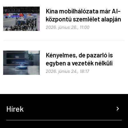
Kína mobilhálózata már AI-
központú szemlélet alapján
fejlődik
2026. június 26., 11:00
Kényelmes, de pazarló is
egyben a vezeték nélküli
töltés
2026. június 24., 18:17
Hírek
chevron_right