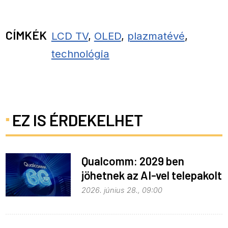
CÍMKÉK
LCD TV
,
OLED
,
plazmatévé
,
technológia
EZ IS ÉRDEKELHET
Qualcomm: 2029 ben
jöhetnek az AI-vel telepakolt
6G-s telefonok
2026. június 28., 09:00