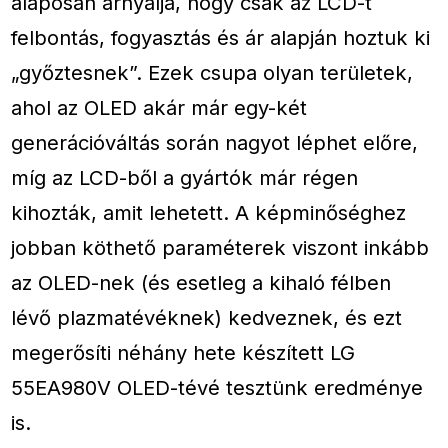
alaposan árnyalja, hogy csak az LCD-t
felbontás, fogyasztás és ár alapján hoztuk ki
„győztesnek”. Ezek csupa olyan területek,
ahol az OLED akár már egy-két
generációváltás során nagyot léphet előre,
míg az LCD-ből a gyártók már régen
kihozták, amit lehetett. A képminőséghez
jobban köthető paraméterek viszont inkább
az OLED-nek (és esetleg a kihaló félben
lévő plazmatévéknek) kedveznek, és ezt
megerősíti néhány hete készített LG
55EA980V OLED-tévé tesztünk eredménye
is.