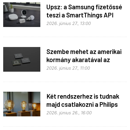
Upsz: a Samsung fizetőssé
teszi a SmartThings API
hozzáférést
2026. június 27., 13:00
Szembe mehet az amerikai
kormány akaratával az
Apple
2026. június 27., 11:00
Két rendszerhez is tudnak
majd csatlakozni a Philips
Hue égők
2026. június 26., 16:00