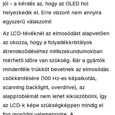
jól – a kérdés az, hogy az OLED hol
helyezkedik el. Erre viszont nem annyira
egyszerű válaszolni!
Az LCD-tévéknél az elmosódást alapvetően
az okozza, hogy a folyadékkristályok
átrendeződéséhez milliszekundumokban
mérhető időre van szükség. Bár a gyártók
mindenféle trükköt bevetnek az elmosódás
csökkentésére (100 Hz-es képalkotás,
scanning backlight, overdrive), az
alapproblémát nem lehet kiküszöbölni, így
az LCD-k képe szükségképpen mindig el
fog mosódni valamennyire. A