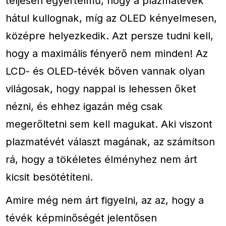
teljesen egyértelmű, hogy a plazmatévék
hátul kullognak, míg az OLED kényelmesen,
középre helyezkedik. Azt persze tudni kell,
hogy a maximális fényerő nem minden! Az
LCD- és OLED-tévék bőven vannak olyan
világosak, hogy nappal is lehessen őket
nézni, és ehhez igazán még csak
megerőltetni sem kell magukat. Aki viszont
plazmatévét választ magának, az számítson
rá, hogy a tökéletes élményhez nem árt
kicsit besötétíteni.
Amire még nem árt figyelni, az az, hogy a
tévék képminőségét jelentősen