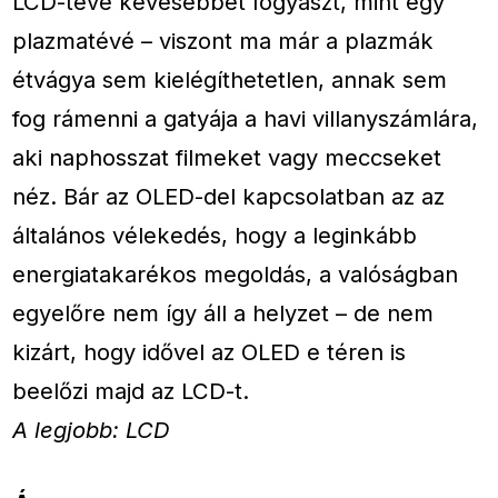
LCD-tévé kevesebbet fogyaszt, mint egy
plazmatévé – viszont ma már a plazmák
étvágya sem kielégíthetetlen, annak sem
fog rámenni a gatyája a havi villanyszámlára,
aki naphosszat filmeket vagy meccseket
néz. Bár az OLED-del kapcsolatban az az
általános vélekedés, hogy a leginkább
energiatakarékos megoldás, a valóságban
egyelőre nem így áll a helyzet – de nem
kizárt, hogy idővel az OLED e téren is
beelőzi majd az LCD-t.
A legjobb: LCD