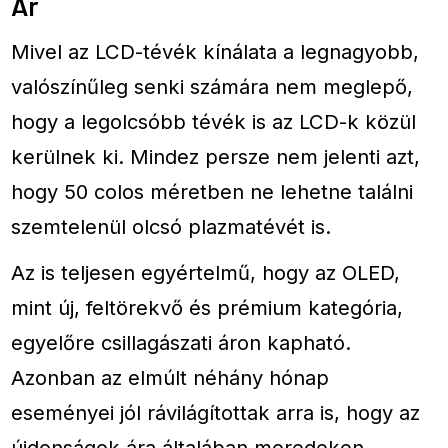
Ár
Mivel az LCD-tévék kínálata a legnagyobb,
valószínűleg senki számára nem meglepő,
hogy a legolcsóbb tévék is az LCD-k közül
kerülnek ki. Mindez persze nem jelenti azt,
hogy 50 colos méretben ne lehetne találni
szemtelenül olcsó plazmatévét is.
Az is teljesen egyértelmű, hogy az OLED,
mint új, feltörekvő és prémium kategória,
egyelőre csillagászati áron kapható.
Azonban az elmúlt néhány hónap
eseményei jól rávilágítottak arra is, hogy az
újdonságok ára általában meredeken