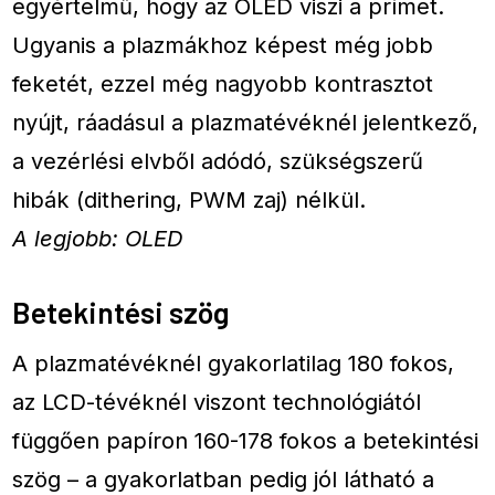
egyértelmű, hogy az OLED viszi a prímet.
Ugyanis a plazmákhoz képest még jobb
feketét, ezzel még nagyobb kontrasztot
nyújt, ráadásul a plazmatévéknél jelentkező,
a vezérlési elvből adódó, szükségszerű
hibák (dithering, PWM zaj) nélkül.
A legjobb: OLED
Betekintési szög
A plazmatévéknél gyakorlatilag 180 fokos,
az LCD-tévéknél viszont technológiától
függően papíron 160-178 fokos a betekintési
szög – a gyakorlatban pedig jól látható a