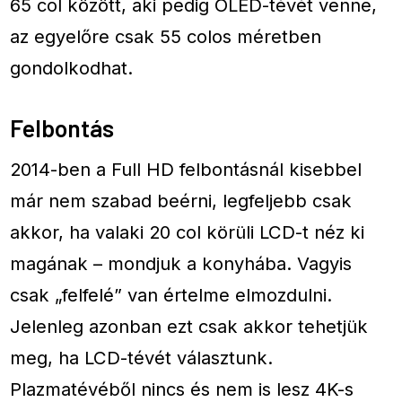
65 col között, aki pedig OLED-tévét venne,
az egyelőre csak 55 colos méretben
gondolkodhat.
Felbontás
2014-ben a Full HD felbontásnál kisebbel
már nem szabad beérni, legfeljebb csak
akkor, ha valaki 20 col körüli LCD-t néz ki
magának – mondjuk a konyhába. Vagyis
csak „felfelé” van értelme elmozdulni.
Jelenleg azonban ezt csak akkor tehetjük
meg, ha LCD-tévét választunk.
Plazmatévéből nincs és nem is lesz 4K-s