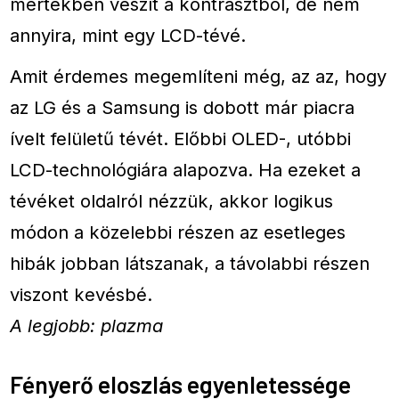
mértékben veszít a kontrasztból, de nem
annyira, mint egy LCD-tévé.
Amit érdemes megemlíteni még, az az, hogy
az LG és a Samsung is dobott már piacra
ívelt felületű tévét. Előbbi OLED-, utóbbi
LCD-technológiára alapozva. Ha ezeket a
tévéket oldalról nézzük, akkor logikus
módon a közelebbi részen az esetleges
hibák jobban látszanak, a távolabbi részen
viszont kevésbé.
A legjobb: plazma
Fényerő eloszlás egyenletessége