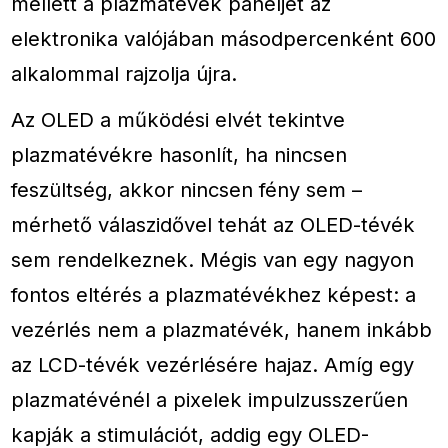
mellett a plazmatévék paneljét az
elektronika valójában másodpercenként 600
alkalommal rajzolja újra.
Az OLED a működési elvét tekintve
plazmatévékre hasonlít, ha nincsen
feszültség, akkor nincsen fény sem –
mérhető válaszidővel tehát az OLED-tévék
sem rendelkeznek. Mégis van egy nagyon
fontos eltérés a plazmatévékhez képest: a
vezérlés nem a plazmatévék, hanem inkább
az LCD-tévék vezérlésére hajaz. Amíg egy
plazmatévénél a pixelek impulzusszerűen
kapják a stimulációt, addig egy OLED-