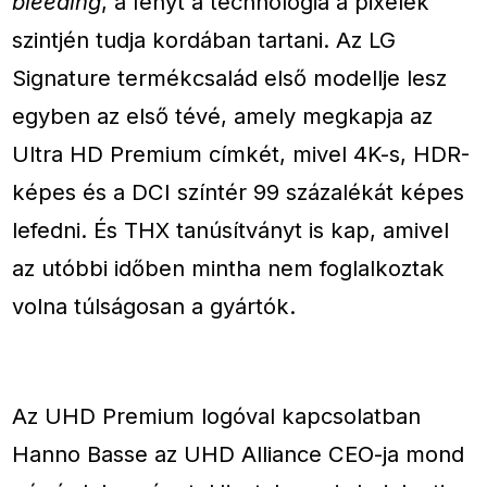
bleeding
, a fényt a technológia a pixelek
szintjén tudja kordában tartani. Az LG
Signature termékcsalád első modellje lesz
egyben az első tévé, amely megkapja az
Ultra HD Premium címkét, mivel 4K-s, HDR-
képes és a DCI színtér 99 százalékát képes
lefedni. És THX tanúsítványt is kap, amivel
az utóbbi időben mintha nem foglalkoztak
volna túlságosan a gyártók.
Az UHD Premium logóval kapcsolatban
Hanno Basse az UHD Alliance CEO-ja mond