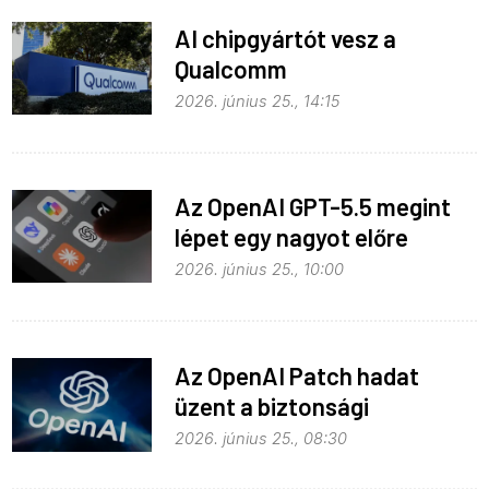
AI chipgyártót vesz a
Qualcomm
2026. június 25., 14:15
Az OpenAI GPT-5.5 megint
lépet egy nagyot előre
2026. június 25., 10:00
Az OpenAI Patch hadat
üzent a biztonsági
problémáknak
2026. június 25., 08:30