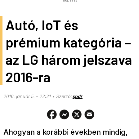
HIRDETÉS
Autó, IoT és
prémium kategória –
az LG három jelszava
2016-ra
2016. január 5. - 22:21
spdr
Ahogyan a korábbi években mindig,