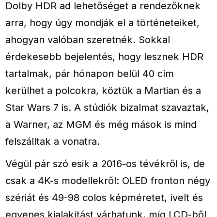
Dolby HDR ad lehetőséget a rendezőknek
arra, hogy úgy mondják el a történeteiket,
ahogyan valóban szeretnék. Sokkal
érdekesebb bejelentés, hogy lesznek HDR
tartalmak, pár hónapon belül 40 cím
kerülhet a polcokra, köztük a Martian és a
Star Wars 7 is. A stúdiók bizalmat szavaztak,
a Warner, az MGM és még mások is mind
felszálltak a vonatra.
Végül pár szó esik a 2016-os tévékről is, de
csak a 4K-s modellekről: OLED fronton négy
szériát és 49-98 colos képméretet, ívelt és
egyenes kialakítást várhatunk, míg LCD-ből