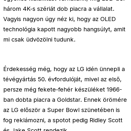
három 4K-s szériát dob piacra a vállalat.
Vagyis nagyon úgy néz ki, hogy az OLED
technológia kapott nagyobb hangsúlyt, amit
mi csak üdvözölni tudunk.
Érdekesség még, hogy az LG idén ünnepli a
tévégyártás 50. évfordulóját, mivel az első,
persze még fekete-fehér készüléket 1966-
ban dobta piacra a Goldstar. Ennek örömére
az LG először a Super Bowl szünetében is
fog reklámozni, a spotot pedig Ridley Scott
és Jake Scott rendezik.