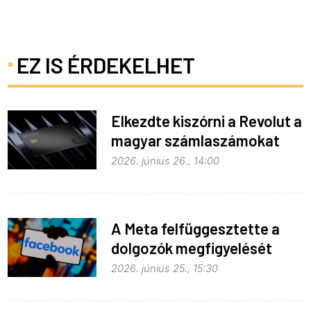
EZ IS ÉRDEKELHET
Elkezdte kiszórni a Revolut a
magyar számlaszámokat
2026. június 26., 14:00
A Meta felfüggesztette a
dolgozók megfigyelését
2026. június 25., 15:30