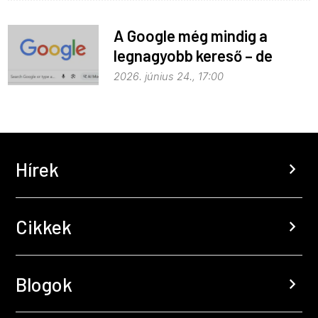
A Google még mindig a
legnagyobb kereső – de
vajon a legjobb is?
2026. június 24., 17:00
Hírek
chevron_right
Cikkek
chevron_right
Blogok
chevron_right