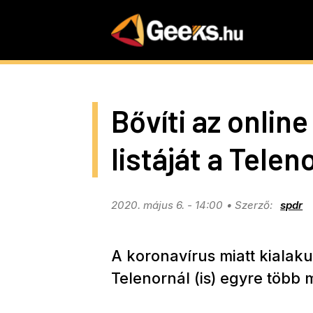
Skip
to
main
content
Bővíti az onlin
listáját a Telen
2020. május 6. - 14:00
spdr
A koronavírus miatt kialakul
Telenornál (is) egyre több 