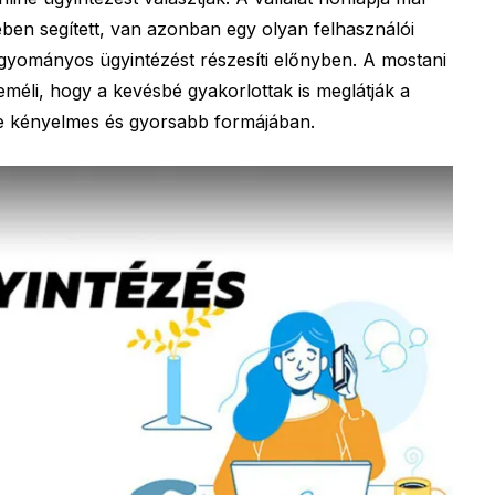
ében segített, van azonban egy olyan felhasználói
agyományos ügyintézést részesíti előnyben. A mostani
reméli, hogy a kevésbé gyakorlottak is meglátják a
e kényelmes és gyorsabb formájában.