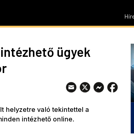
Hír
e intézhető ügyek
or
t helyzetre való tekintettel a
minden intézhető online.