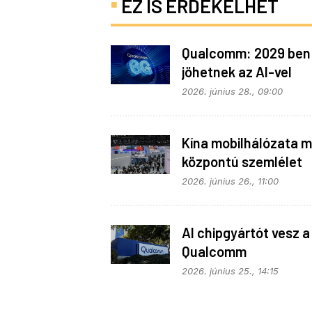
EZ IS ÉRDEKELHET
Qualcomm: 2029 ben
jöhetnek az AI-vel
telepakolt 6G-s tele
2026. június 28., 09:00
Kína mobilhálózata m
központú szemlélet
alapján fejlődik
2026. június 26., 11:00
AI chipgyártót vesz a
Qualcomm
2026. június 25., 14:15