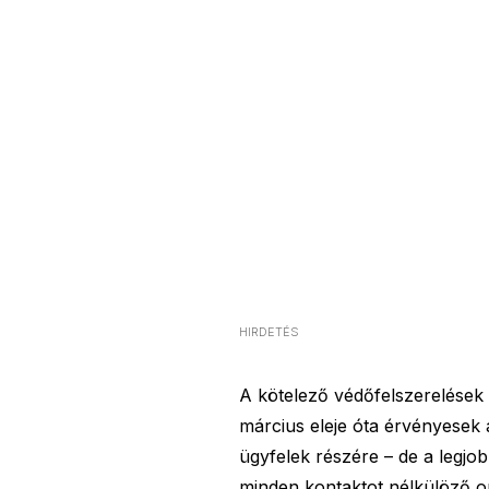
HIRDETÉS
A kötelező védőfelszerelések 
március eleje óta érvényesek 
ügyfelek részére – de a legjo
minden kontaktot nélkülöző onl