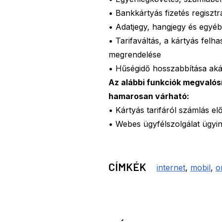
• Bankkártyás fizetés regisztr
• Adatjegy, hangjegy és egyéb
• Tarifaváltás, a kártyás felh
megrendelése
• Hűségidő hosszabbítása akár
Az alábbi funkciók megvalós
hamarosan várható:
• Kártyás tarifáról számlás elő
• Webes ügyfélszolgálat ügyint
CÍMKÉK
internet
,
mobil
,
o