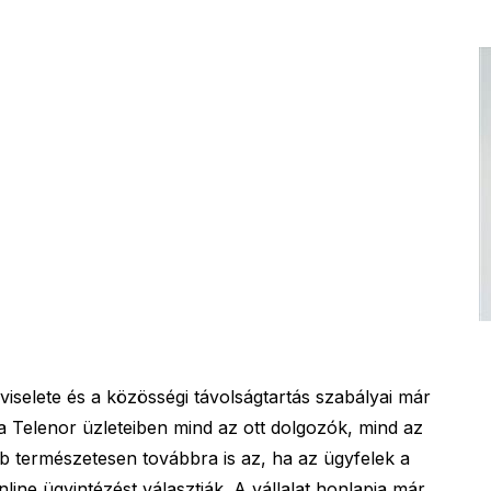
viselete és a közösségi távolságtartás szabályai már
a Telenor üzleteiben mind az ott dolgozók, mind az
bb természetesen továbbra is az, ha az ügyfelek a
ine ügyintézést választják. A vállalat honlapja már