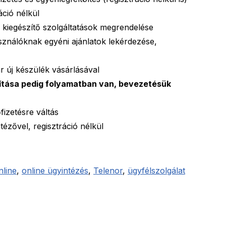
áció nélkül
 kiegészítő szolgáltatások megrendelése
asználóknak egyéni ajánlatok lekérdezése,
 új készülék vásárlásával
ítása pedig folyamatban van, bevezetésük
fizetésre váltás
ézővel, regisztráció nélkül
nline
,
online ügyintézés
,
Telenor
,
ügyfélszolgálat