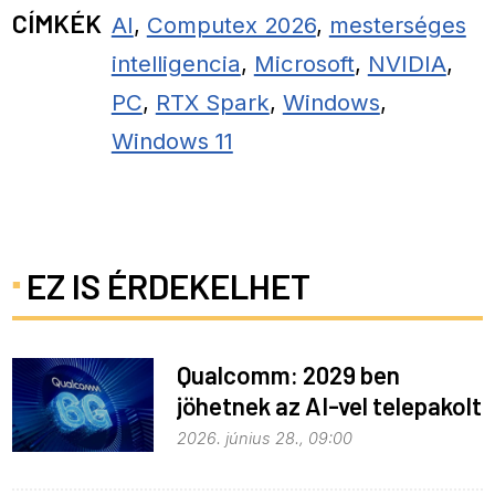
CÍMKÉK
AI
,
Computex 2026
,
mesterséges
intelligencia
,
Microsoft
,
NVIDIA
,
PC
,
RTX Spark
,
Windows
,
Windows 11
EZ IS ÉRDEKELHET
Qualcomm: 2029 ben
jöhetnek az AI-vel telepakolt
6G-s telefonok
2026. június 28., 09:00