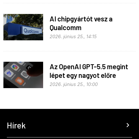
AI chipgyártót vesz a
Qualcomm
2026. június 25., 14:15
Az OpenAI GPT-5.5 megint
lépet egy nagyot előre
2026. június 25., 10:00
Hírek
chevron_right