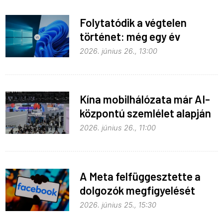
Folytatódik a végtelen
történet: még egy év
haladék a Windows 10-nek
2026. június 26., 13:00
Kína mobilhálózata már AI-
központú szemlélet alapján
fejlődik
2026. június 26., 11:00
A Meta felfüggesztette a
dolgozók megfigyelését
2026. június 25., 15:30