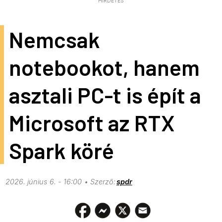
HIRDETÉS
Nemcsak
notebookot, hanem
asztali PC-t is épít a
Microsoft az RTX
Spark köré
2026. június 6. - 16:00
spdr