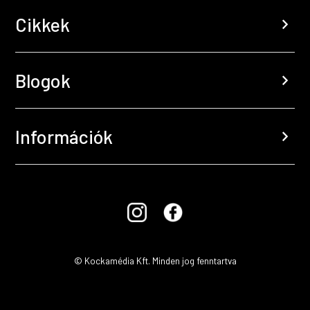
Cikkek
chevron_right
Blogok
chevron_right
Információk
chevron_right
© Kockamédia Kft. Minden jog fenntartva