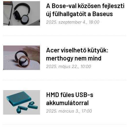
A Bose-val közösen fejleszti
új fülhallgatóit a Baseus
2025. szeptember 4., 18:00
Acer viselhető kütyük:
merthogy nem mind
notebook, ami AI
2025. május 22., 10:00
HMD füles USB-s
akkumulátorral
2025. március 3., 17:00