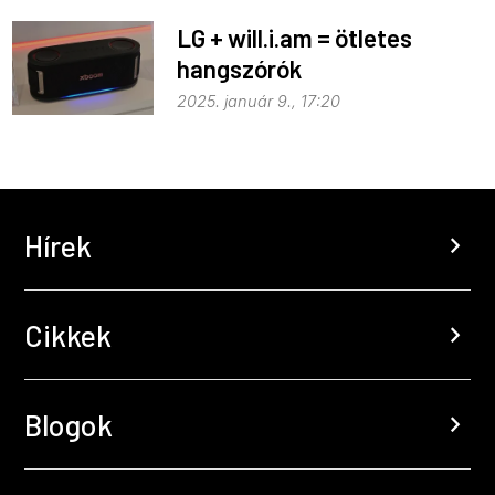
LG + will.i.am = ötletes
hangszórók
2025. január 9., 17:20
Hírek
chevron_right
Cikkek
chevron_right
Blogok
chevron_right