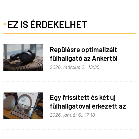
EZ IS ÉRDEKELHET
Repülésre optimalizált
fülhallgató az Ankertől
2026. március 2., 13:35
Egy frissített és két új
fülhallgatóval érkezett az
EarFun
2026. január 6., 17:18