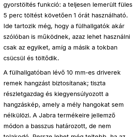
gyorstöltés funkció: a teljesen lemerült füles
5 perc töltést követően 1 órát használható.
Ide tartozik még, hogy a fülhallgatók akár
szólóban is működnek, azaz lehet használni
csak az egyiket, amíg a másik a tokban
csücsül és töltődik.
A fülhallgatóban lévő 10 mm-es driverek
remek hangzást biztosítanak; tiszta
részletgazdag és kiegyensúlyozott a
hangzáskép, amely a mély hangokat sem
nélkülözi. A Jabra termékeire jellemző
módon a basszus határozott, de nem
tolakodó. Persze lehet még teltebb, ha az