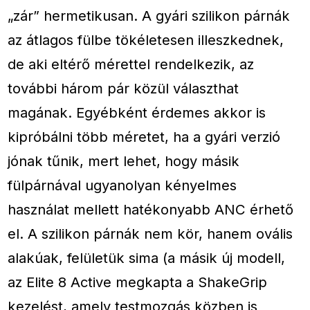
„zár” hermetikusan. A gyári szilikon párnák
az átlagos fülbe tökéletesen illeszkednek,
de aki eltérő mérettel rendelkezik, az
további három pár közül választhat
magának. Egyébként érdemes akkor is
kipróbálni több méretet, ha a gyári verzió
jónak tűnik, mert lehet, hogy másik
fülpárnával ugyanolyan kényelmes
használat mellett hatékonyabb ANC érhető
el. A szilikon párnák nem kör, hanem ovális
alakúak, felületük sima (a másik új modell,
az Elite 8 Active megkapta a ShakeGrip
kezelést, amely testmozgás közben is