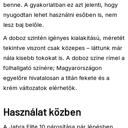
benne. A gyakorlatban ez azt jelenti, hogy
nyugodtan lehet használni esőben is, nem
lesz baj belőle.
A doboz szintén igényes kialakítású, méretét
tekintve viszont csak közepes – láttunk már
nála kisebb tokokat is. A doboz színe rímel a
fülhallgató színére; Magyarországon
egyelőre hivatalosan a titán fekete és a
krém változatok elérhetők.
Használat közben
A Jabra Elite 10 párosítása pár lépésben