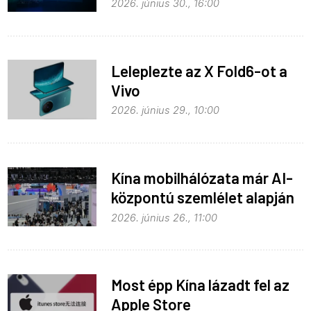
Unpacked – ez várható
2026. június 30., 16:00
Leleplezte az X Fold6-ot a
Vivo
2026. június 29., 10:00
Kína mobilhálózata már AI-
központú szemlélet alapján
fejlődik
2026. június 26., 11:00
Most épp Kína lázadt fel az
Apple Store