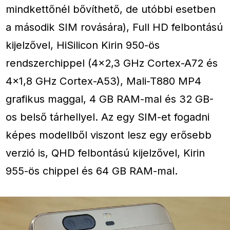
mindkettőnél bővíthető, de utóbbi esetben
a második SIM rovására), Full HD felbontású
kijelzővel, HiSilicon Kirin 950-ös
rendszerchippel (4×2,3 GHz Cortex-A72 és
4×1,8 GHz Cortex-A53), Mali-T880 MP4
grafikus maggal, 4 GB RAM-mal és 32 GB-
os belső tárhellyel. Az egy SIM-et fogadni
képes modellből viszont lesz egy erősebb
verzió is, QHD felbontású kijelzővel, Kirin
955-ös chippel és 64 GB RAM-mal.