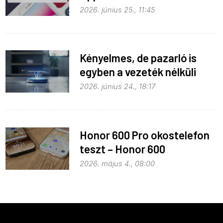
monopolhelyzete ellen
2026. június 25., 11:45
Kényelmes, de pazarló is
egyben a vezeték nélküli
töltés
2026. június 24., 18:17
Honor 600 Pro okostelefon
teszt – Honor 600
kitekintéssel
2026. május 4., 08:00