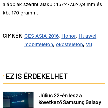
alábbiak szerint alakul: 157×77,6×7,9 mm és
kb. 170 gramm.
CÍMKÉK
CES ASIA 2016
,
Honor
,
Huawei
,
mobiltelefon
,
okostelefon
,
V8
EZ IS ÉRDEKELHET
Július 22-én lesz a
következő Samsung Galaxy