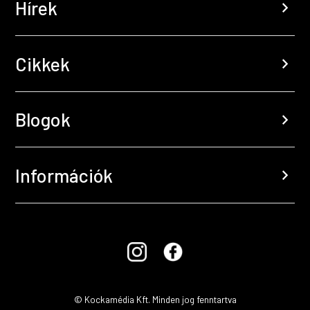
Hírek
chevron_right
Cikkek
chevron_right
Blogok
chevron_right
Információk
chevron_right
© Kockamédia Kft. Minden jog fenntartva