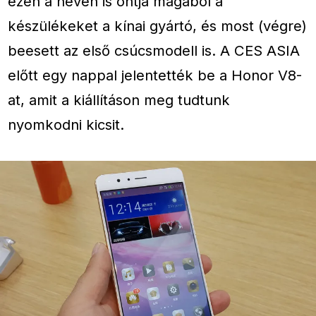
ezen a néven is ontja magából a
készülékeket a kínai gyártó, és most (végre)
beesett az első csúcsmodell is. A CES ASIA
előtt egy nappal jelentették be a Honor V8-
at, amit a kiállításon meg tudtunk
nyomkodni kicsit.