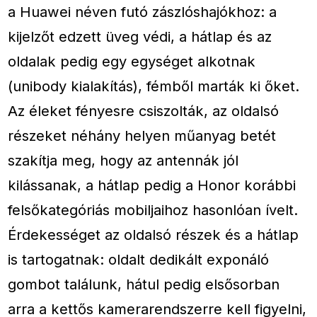
a Huawei néven futó zászlóshajókhoz: a
kijelzőt edzett üveg védi, a hátlap és az
oldalak pedig egy egységet alkotnak
(unibody kialakítás), fémből marták ki őket.
Az éleket fényesre csiszolták, az oldalsó
részeket néhány helyen műanyag betét
szakítja meg, hogy az antennák jól
kilássanak, a hátlap pedig a Honor korábbi
felsőkategóriás mobiljaihoz hasonlóan ívelt.
Érdekességet az oldalsó részek és a hátlap
is tartogatnak: oldalt dedikált exponáló
gombot találunk, hátul pedig elsősorban
arra a kettős kamerarendszerre kell figyelni,