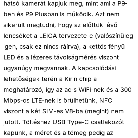
hátsó kamerát kapjuk meg, mint ami a P9-
ben és P9 Plusban is működik. Azt nem
sikerült megtudni, hogy az előttük lévő
lencséket a LEICA tervezete-e (valószínűleg
igen, csak ez nincs ráírva), a kettős fényű
LED és a lézeres távolságmérés viszont
ugyanúgy megvannak. A kapcsolódási
lehetőségek terén a Kirin chip a
meghatározó, így az ac-s WiFi-nek és a 300
Mbps-os LTE-nek is örülhetünk, NFC
viszont a két SIM-es V8-ba (megint) nem
jutott. Töltéshez USB Type-C csatlakozót
kapunk, a méret és a tömeg pedig az