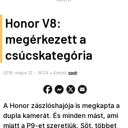
HIRDETÉS
Honor V8:
megérkezett a
csúcskategória
2016. május 12. - 16:24
spdr
A Honor zászlóshajója is megkapta a
dupla kamerát. És minden mást, ami
miatt a P9-et szeretjük. Sőt, többet