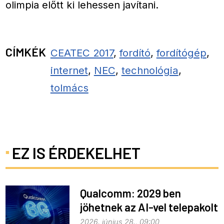
olimpia előtt ki lehessen javítani.
CÍMKÉK
CEATEC 2017
,
fordító
,
fordítógép
,
internet
,
NEC
,
technológia
,
tolmács
EZ IS ÉRDEKELHET
Qualcomm: 2029 ben
jöhetnek az AI-vel telepakolt
6G-s telefonok
2026. június 28., 09:00