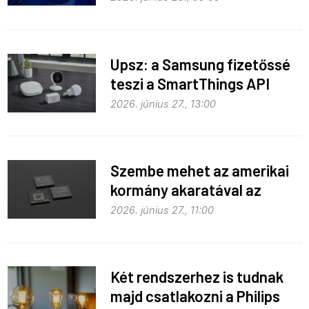
Upsz: a Samsung fizetőssé
teszi a SmartThings API
hozzáférést
2026. június 27., 13:00
Szembe mehet az amerikai
kormány akaratával az
Apple
2026. június 27., 11:00
Két rendszerhez is tudnak
majd csatlakozni a Philips