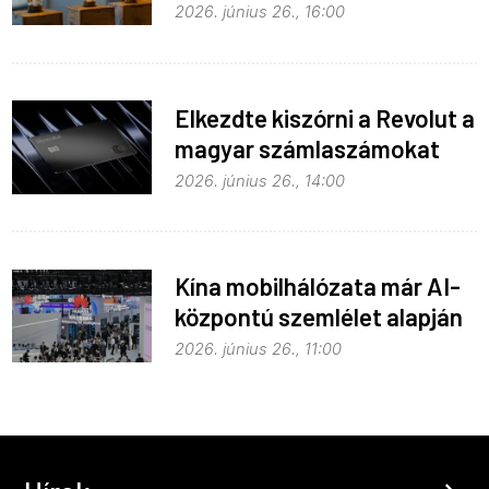
Hue égők
2026. június 26., 16:00
Elkezdte kiszórni a Revolut a
magyar számlaszámokat
2026. június 26., 14:00
Kína mobilhálózata már AI-
központú szemlélet alapján
fejlődik
2026. június 26., 11:00