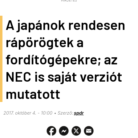
HIRDETÉS
A japánok rendesen
rápörögtek a
fordítógépekre; az
NEC is saját verziót
mutatott
2017. október 4. - 10:00
spdr