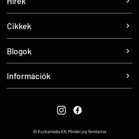
Hírek
chevron_right
Cikkek
chevron_right
Blogok
chevron_right
Információk
chevron_right
© Kockamédia Kft. Minden jog fenntartva