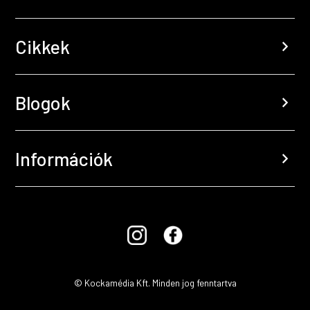
Cikkek
chevron_right
Blogok
chevron_right
Információk
chevron_right
© Kockamédia Kft. Minden jog fenntartva