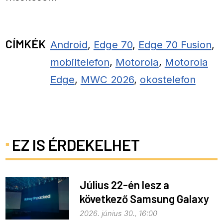
CÍMKÉK
Android
,
Edge 70
,
Edge 70 Fusion
,
mobiltelefon
,
Motorola
,
Motorola
Edge
,
MWC 2026
,
okostelefon
EZ IS ÉRDEKELHET
Július 22-én lesz a
következő Samsung Galaxy
Unpacked – ez várható
2026. június 30., 16:00