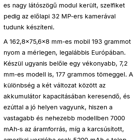
es nagy látószögű modul került, szelfiket
pedig az előlapi 32 MP-ers kamerával
tudunk készíteni.
A 162,8×75,6×8 mm-es mobil 193 grammot
nyom a mérlegen, legalábbis Európában.
Készül ugyanis belőle egy vékonyabb, 7,2
mm-es modell is, 177 grammos tömeggel. A
különbség a két változat között az
akkumulátor kapacitásában keresendő, és
ezúttal a jó helyen vagyunk, hiszen a
vastagabb és nehezebb modellben 7000
mAh-s az áramforrás, míg a karcsúsított,
amerikai verzióba csak 5200 mAh-s telep