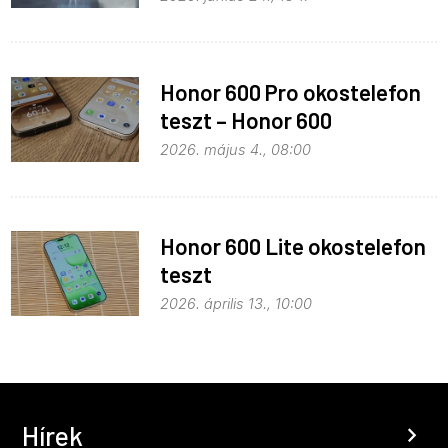
Honor 600 Pro okostelefon
teszt – Honor 600
kitekintéssel
2026. május 4., 08:00
Honor 600 Lite okostelefon
teszt
2026. április 13., 10:00
Hírek
chevron_right