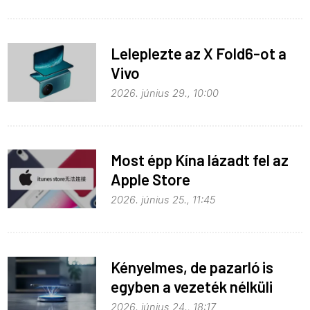
Leleplezte az X Fold6-ot a
Vivo
2026. június 29., 10:00
Most épp Kína lázadt fel az
Apple Store
monopolhelyzete ellen
2026. június 25., 11:45
Kényelmes, de pazarló is
egyben a vezeték nélküli
töltés
2026. június 24., 18:17