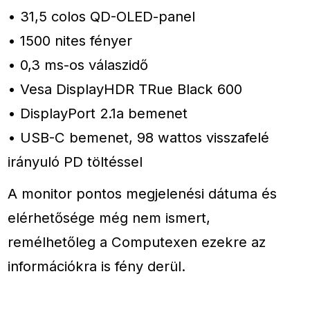
• 31,5 colos QD-OLED-panel
• 1500 nites fényer
• 0,3 ms-os válaszidő
• Vesa DisplayHDR TRue Black 600
• DisplayPort 2.1a bemenet
• USB-C bemenet, 98 wattos visszafelé
irányuló PD töltéssel
A monitor pontos megjelenési dátuma és
elérhetősége még nem ismert,
remélhetőleg a Computexen ezekre az
információkra is fény derül.