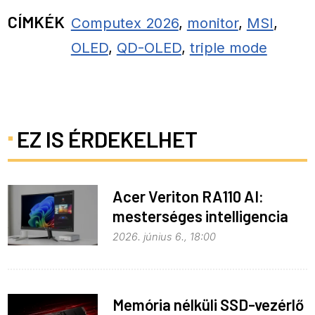
CÍMKÉK
Computex 2026
,
monitor
,
MSI
,
OLED
,
QD-OLED
,
triple mode
EZ IS ÉRDEKELHET
Acer Veriton RA110 AI:
mesterséges intelligencia
helyben
2026. június 6., 18:00
Memória nélküli SSD-vezérlő