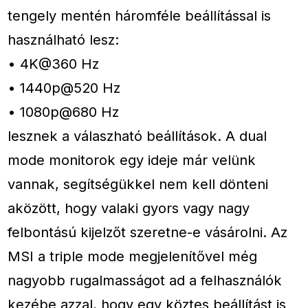
tengely mentén háromféle beállítással is
használható lesz:
• 4K@360 Hz
• 1440p@520 Hz
• 1080p@680 Hz
lesznek a válaszható beállítások. A dual
mode monitorok egy ideje már velünk
vannak, segítségükkel nem kell dönteni
aközött, hogy valaki gyors vagy nagy
felbontású kijelzőt szeretne-e vásárolni. Az
MSI a triple mode megjelenítővel még
nagyobb rugalmasságot ad a felhasználók
kezébe azzal, hogy egy köztes beállítást is