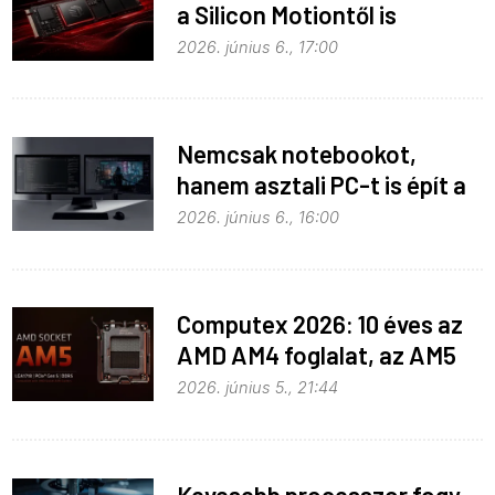
a Silicon Motiontől is
2026. június 6., 17:00
Nemcsak notebookot,
hanem asztali PC-t is épít a
Microsoft az RTX Spark köré
2026. június 6., 16:00
Computex 2026: 10 éves az
AMD AM4 foglalat, az AM5
pedig még három évig
2026. június 5., 21:44
biztosan marad
Kevesebb processzor fogy,