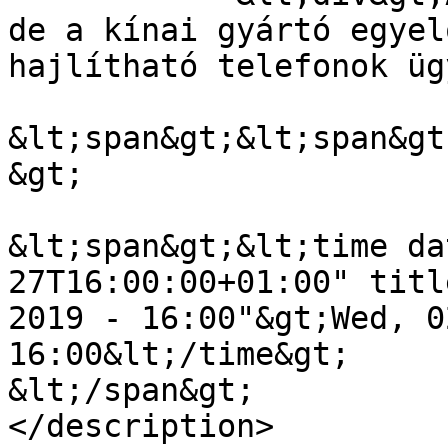
de a kínai gyártó egyel
hajlítható telefonok üg
&lt;span&gt;&lt;span&gt
&gt;

&lt;span&gt;&lt;time da
27T16:00:00+01:00" titl
2019 - 16:00"&gt;Wed, 0
16:00&lt;/time&gt;

&lt;/span&gt;

</description>
