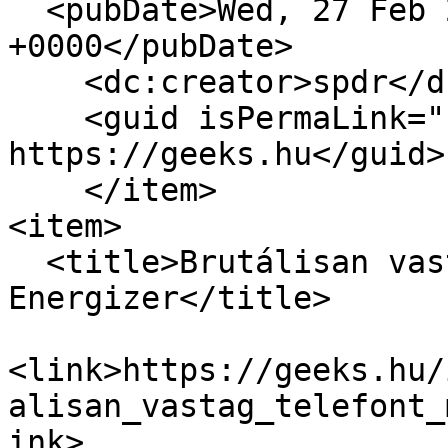
  <pubDate>Wed, 27 Feb 2019 09:00:00 
+0000</pubDate>

    <dc:creator>spdr</dc:creator>

    <guid isPermaLink="false">16684 at 
https://geeks.hu</guid>

    </item>

<item>

  <title>Brutálisan vastag telefont mutatott be az 
Energizer</title>

<link>https://geeks.hu/
alisan_vastag_telefont_
ink>
