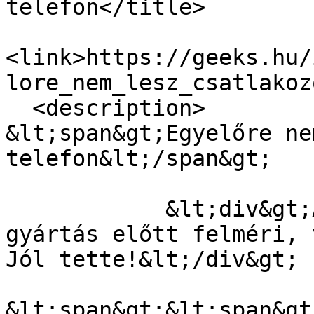
telefon</title>

<link>https://geeks.hu/
lore_nem_lesz_csatlakoz
  <description>

&lt;span&gt;Egyelőre ne
telefon&lt;/span&gt;

            &lt;div&gt;A Meizu úgy gondolta, hogy 
gyártás előtt felméri, 
Jól tette!&lt;/div&gt;

&lt;span&gt;&lt;span&gt