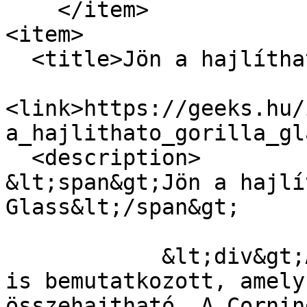
    </item>

<item>

  <title>Jön a hajlítható Gorilla Glass</title>

<link>https://geeks.hu/
a_hajlithato_gorilla_gl
  <description>

&lt;span&gt;Jön a hajlí
Glass&lt;/span&gt;

            &lt;div&gt;Az MWC-n több olyan telefon 
is bemutatkozott, amely
összehajtható. A Cornin