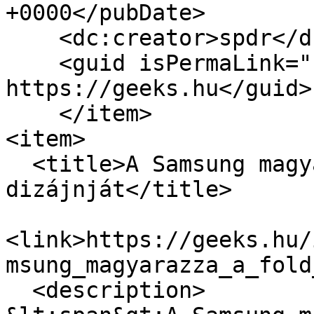
+0000</pubDate>

    <dc:creator>spdr</dc:creator>

    <guid isPermaLink="false">16695 at 
https://geeks.hu</guid>

    </item>

<item>

  <title>A Samsung magyarázza a Fold 
dizájnját</title>

<link>https://geeks.hu/
msung_magyarazza_a_fold
  <description>
