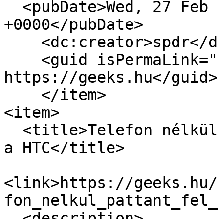
  <pubDate>Wed, 27 Feb 2019 15:00:00 
+0000</pubDate>

    <dc:creator>spdr</dc:creator>

    <guid isPermaLink="false">16687 at 
https://geeks.hu</guid>

    </item>

<item>

  <title>Telefon nélkül pattant fel az 5G vonatra 
a HTC</title>

<link>https://geeks.hu/
fon_nelkul_pattant_fel_
  <description>
