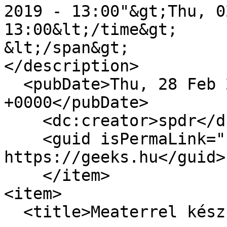
2019 - 13:00"&gt;Thu, 0
13:00&lt;/time&gt;

&lt;/span&gt;

</description>

  <pubDate>Thu, 28 Feb 2019 12:00:00 
+0000</pubDate>

    <dc:creator>spdr</dc:creator>

    <guid isPermaLink="false">16690 at 
https://geeks.hu</guid>

    </item>

<item>

  <title>Meaterrel készül a profi steak</title>
