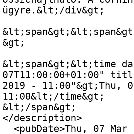
ügyre.&lt;/div&gt;

&lt;span&gt;&lt;span&gt
&gt;

&lt;span&gt;&lt;time da
07T11:00:00+01:00" titl
2019 - 11:00"&gt;Thu, 0
11:00&lt;/time&gt;

&lt;/span&gt;

</description>

  <pubDate>Thu, 07 Mar 2019 10:00:00 