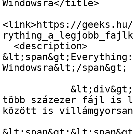
Windowsra</title>

<link>https://geeks.hu/
rything_a_legjobb_fajlk
  <description>

&lt;span&gt;Everything:
Windowsra&lt;/span&gt;

            &lt;div&gt;Egy átlagos számítógépen 
több százezer fájl is l
között is villámgyorsan
&lt;span&gt;&lt;span&gt