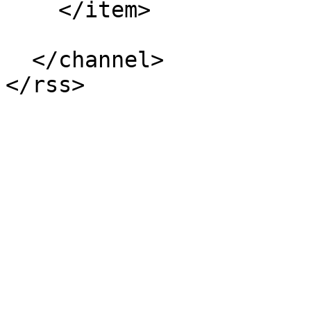
    </item>

  </channel>
