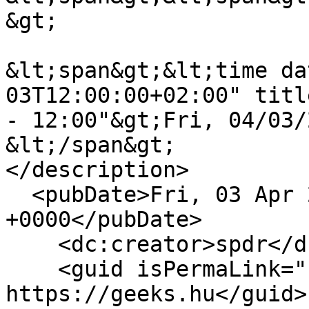
&gt;

&lt;span&gt;&lt;time da
03T12:00:00+02:00" titl
- 12:00"&gt;Fri, 04/03/
&lt;/span&gt;

</description>

  <pubDate>Fri, 03 Apr 2020 10:00:00 
+0000</pubDate>

    <dc:creator>spdr</dc:creator>

    <guid isPermaLink="false">17057 at 
https://geeks.hu</guid>
