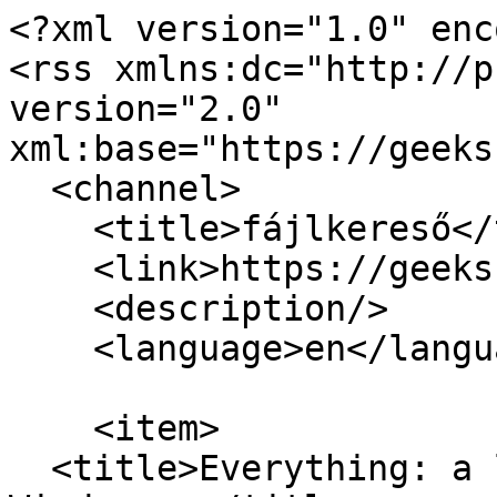
<?xml version="1.0" enc
<rss xmlns:dc="http://p
version="2.0" 
xml:base="https://geeks
  <channel>

    <title>fájlkereső</title>

    <link>https://geeks.hu/index.php/</link>

    <description/>

    <language>en</language>

    <item>

  <title>Everything: a legjobb fájlkereső 