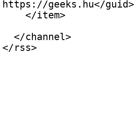
https://geeks.hu</guid>

    </item>

  </channel>
