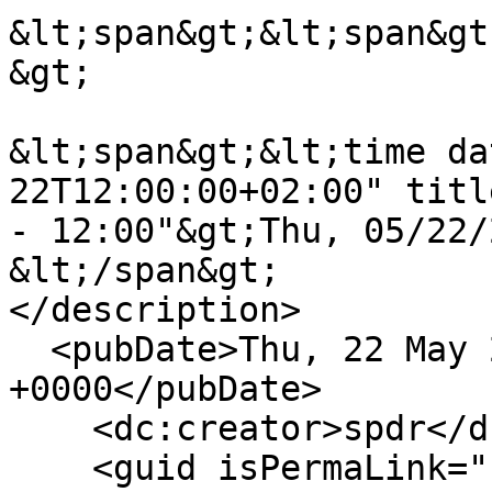
&lt;span&gt;&lt;span&gt
&gt;

&lt;span&gt;&lt;time da
22T12:00:00+02:00" titl
- 12:00"&gt;Thu, 05/22/
&lt;/span&gt;

</description>

  <pubDate>Thu, 22 May 2025 10:00:00 
+0000</pubDate>

    <dc:creator>spdr</dc:creator>

    <guid isPermaLink="false">17307 at 