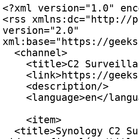
<?xml version="1.0" enc
<rss xmlns:dc="http://p
version="2.0" 
xml:base="https://geeks
  <channel>

    <title>C2 Surveillance</title>

    <link>https://geeks.hu/index.php/</link>

    <description/>

    <language>en</language>

    <item>

  <title>Synology C2 Surveillance: felhő alapú 