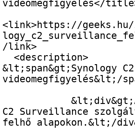
videomegfigyelés</title>
<link>https://geeks.hu/
logy_c2_surveillance_fe
/link>

  <description>

&lt;span&gt;Synology C2
videomegfigyelés&lt;/sp
            &lt;div&gt;A Synology bejelentette a 
C2 Surveillance szolgál
felhő alapokon.&lt;/div&