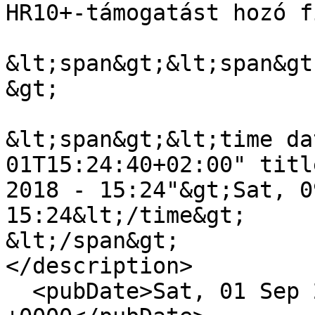
HR10+-támogatást hozó f
&lt;span&gt;&lt;span&gt
&gt;

&lt;span&gt;&lt;time da
01T15:24:40+02:00" titl
2018 - 15:24"&gt;Sat, 0
15:24&lt;/time&gt;

&lt;/span&gt;

</description>

  <pubDate>Sat, 01 Sep 2018 13:24:40 