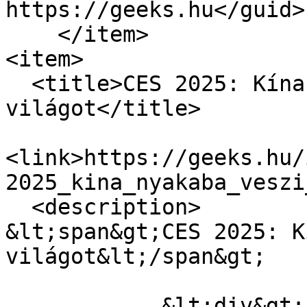
https://geeks.hu</guid>

    </item>

<item>

  <title>CES 2025: Kína nyakába veszi a 
világot</title>

<link>https://geeks.hu/
2025_kina_nyakaba_veszi
  <description>

&lt;span&gt;CES 2025: K
világot&lt;/span&gt;

            &lt;div&gt;Japán majd Dél-Korea után 