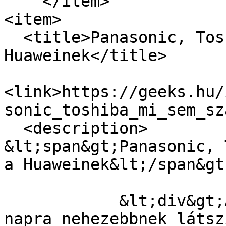
    </item>

<item>

  <title>Panasonic, Toshiba: mi sem szállítunk a 
Huaweinek</title>

<link>https://geeks.hu/
sonic_toshiba_mi_sem_sz
  <description>

&lt;span&gt;Panasonic, 
a Huaweinek&lt;/span&gt;
            &lt;div&gt;A Huawei helyzete napról 
napra nehezebbnek látsz