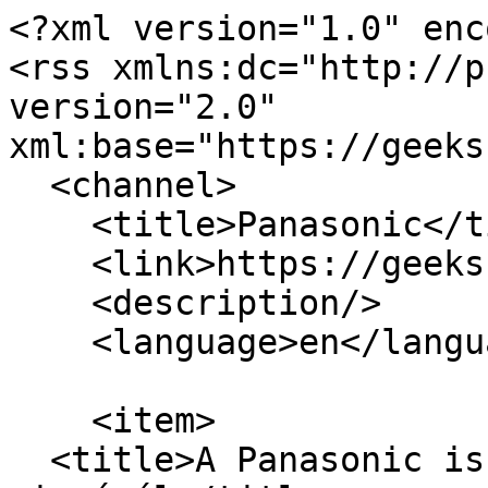
<?xml version="1.0" enc
<rss xmlns:dc="http://p
version="2.0" 
xml:base="https://geeks
  <channel>

    <title>Panasonic</title>

    <link>https://geeks.hu/index.php/</link>

    <description/>

    <language>en</language>

    <item>

  <title>A Panasonic is kiszállt a tévék 