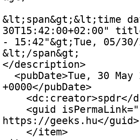
&lt;span&gt;&lt;time da
30T15:42:00+02:00" titl
- 15:42"&gt;Tue, 05/30/
&lt;/span&gt;

</description>

  <pubDate>Tue, 30 May 2017 13:42:00 
+0000</pubDate>

    <dc:creator>spdr</dc:creator>

    <guid isPermaLink="false">15768 at 
https://geeks.hu</guid>

    </item>
