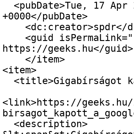
  <pubDate>Tue, 17 Apr 2018 06:00:00 
+0000</pubDate>

    <dc:creator>spdr</dc:creator>

    <guid isPermaLink="false">16296 at 
https://geeks.hu</guid>

    </item>

<item>

  <title>Gigabírságot kapott a Google</title>

<link>https://geeks.hu/
birsagot_kapott_a_googl
  <description>
