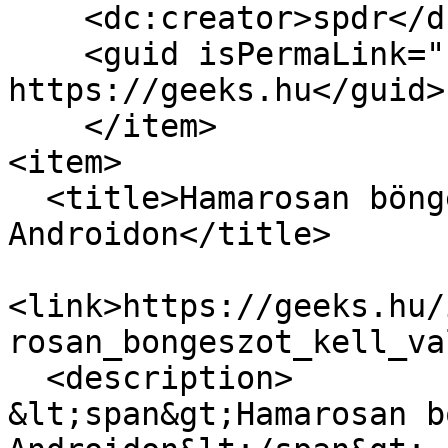
    <dc:creator>spdr</dc:creator>

    <guid isPermaLink="false">17057 at 
https://geeks.hu</guid>

    </item>

<item>

  <title>Hamarosan böngészőt kell választani 
Androidon</title>

<link>https://geeks.hu/
rosan_bongeszot_kell_va
  <description>

&lt;span&gt;Hamarosan b