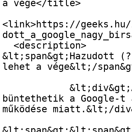
a vége</title>

<link>https://geeks.hu/
dott_a_google_nagy_birs
  <description>

&lt;span&gt;Hazudott (?
lehet a vége&lt;/span&gt
            &lt;div&gt;Akár 5 milliárd dollárra is 
büntethetik a Google-t 
működése miatt.&lt;/div&
&lt;span&gt;&lt;span&gt