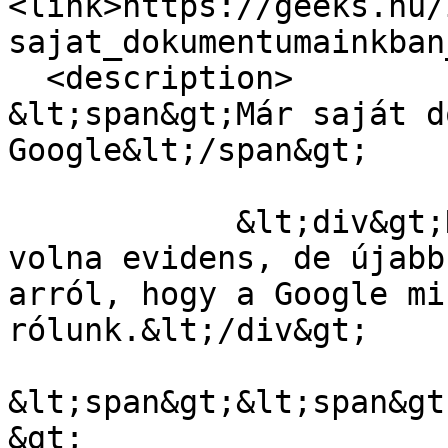
<link>https://geeks.hu/
sajat_dokumentumainkban
  <description>

&lt;span&gt;Már saját d
Google&lt;/span&gt;

            &lt;div&gt;Nem mintha eddig nem lett 
volna evidens, de újabb
arról, hogy a Google mi
rólunk.&lt;/div&gt;

&lt;span&gt;&lt;span&gt
&gt;
