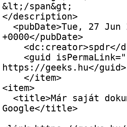
&lt;/span&gt;

</description>

  <pubDate>Tue, 27 Jun 2017 12:00:00 
+0000</pubDate>

    <dc:creator>spdr</dc:creator>

    <guid isPermaLink="false">15825 at 
https://geeks.hu</guid>

    </item>

<item>

  <title>Már saját dokumentumainkban is keres a 
Google</title>
