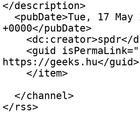
</description>

  <pubDate>Tue, 17 May 2016 10:43:50 
+0000</pubDate>

    <dc:creator>spdr</dc:creator>

    <guid isPermaLink="false">14861 at 
https://geeks.hu</guid>

    </item>

  </channel>
