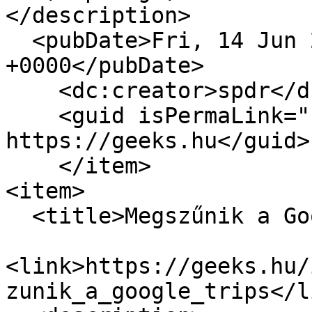
</description>

  <pubDate>Fri, 14 Jun 2019 07:00:00 
+0000</pubDate>

    <dc:creator>spdr</dc:creator>

    <guid isPermaLink="false">16814 at 
https://geeks.hu</guid>

    </item>

<item>

  <title>Megszűnik a Google Trips</title>

<link>https://geeks.hu/
zunik_a_google_trips</li