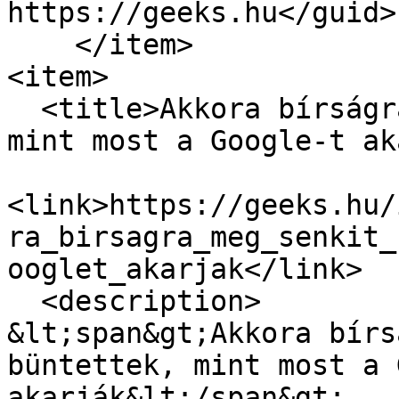
https://geeks.hu</guid>

    </item>

<item>

  <title>Akkora bírságra még senkit nem büntettek, 
mint most a Google-t ak
<link>https://geeks.hu/
ra_birsagra_meg_senkit_
ooglet_akarjak</link>

  <description>

&lt;span&gt;Akkora bírs
büntettek, mint most a 
akarják&lt;/span&gt;
