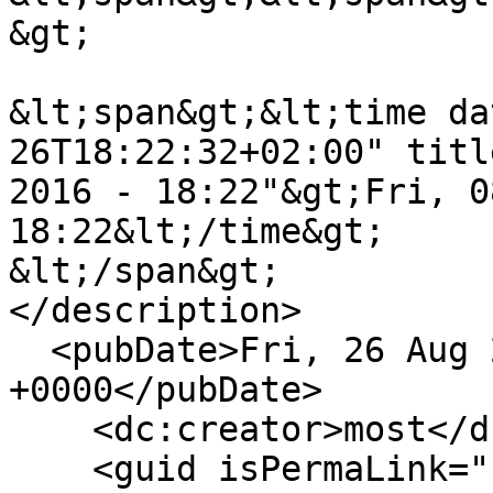
&gt;

&lt;span&gt;&lt;time da
26T18:22:32+02:00" titl
2016 - 18:22"&gt;Fri, 0
18:22&lt;/time&gt;

&lt;/span&gt;

</description>

  <pubDate>Fri, 26 Aug 2016 16:22:32 
+0000</pubDate>

    <dc:creator>most</dc:creator>

    <guid isPermaLink="false">15148 at 