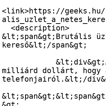
<link>https://geeks.hu/
alis_uzlet_a_netes_kere
  <description>

&lt;span&gt;Brutális üz
kereső&lt;/span&gt;

            &lt;div&gt;A Google-nek simán megér 9 
milliárd dollárt, hogy 
telefonjairól.&lt;/div&g
&lt;span&gt;&lt;span&gt
&gt;
