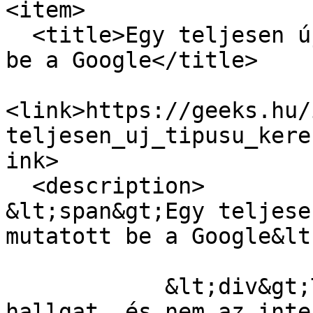
<item>

  <title>Egy teljesen új típusú keresőt mutatott 
be a Google</title>

<link>https://geeks.hu/
teljesen_uj_tipusu_kere
ink>

  <description>

&lt;span&gt;Egy teljese
mutatott be a Google&lt
            &lt;div&gt;Talk to Books névre 
hallgat, és nem az inte