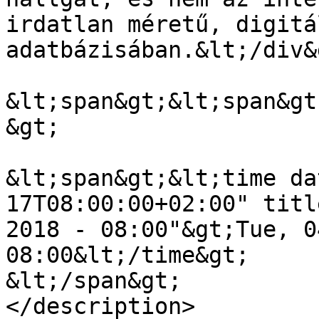
irdatlan méretű, digitá
adatbázisában.&lt;/div&g
&lt;span&gt;&lt;span&gt
&gt;

&lt;span&gt;&lt;time da
17T08:00:00+02:00" titl
2018 - 08:00"&gt;Tue, 0
08:00&lt;/time&gt;

&lt;/span&gt;

</description>
