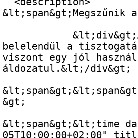
  <description>

&lt;span&gt;Megszűnik a
            &lt;div&gt;A Google egyre jobban 
belelendül a tisztogatá
viszont egy jól használ
áldozatul.&lt;/div&gt;

&lt;span&gt;&lt;span&gt
&gt;

&lt;span&gt;&lt;time da
05T10:00:00+02:00" titl