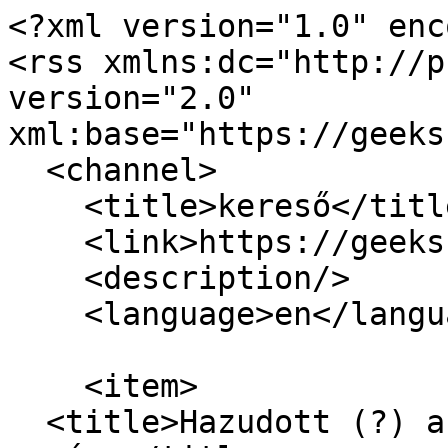
<?xml version="1.0" enc
<rss xmlns:dc="http://p
version="2.0" 
xml:base="https://geeks
  <channel>

    <title>kereső</title>

    <link>https://geeks.hu/index.php/</link>

    <description/>

    <language>en</language>

    <item>

  <title>Hazudott (?) a Google, nagy bírság lehet 