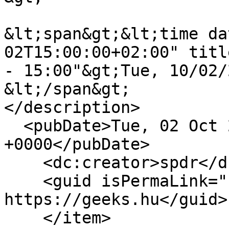
&lt;span&gt;&lt;time da
02T15:00:00+02:00" titl
- 15:00"&gt;Tue, 10/02/
&lt;/span&gt;

</description>

  <pubDate>Tue, 02 Oct 2018 13:00:00 
+0000</pubDate>

    <dc:creator>spdr</dc:creator>

    <guid isPermaLink="false">16488 at 
https://geeks.hu</guid>

    </item>
