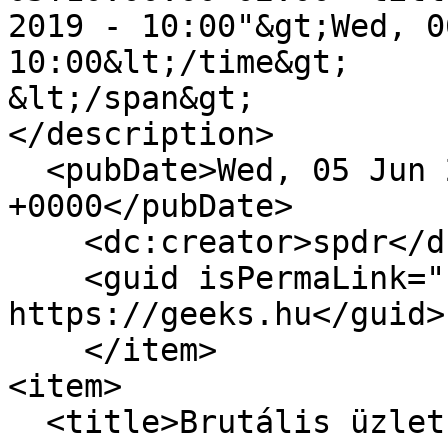
2019 - 10:00"&gt;Wed, 0
10:00&lt;/time&gt;

&lt;/span&gt;

</description>

  <pubDate>Wed, 05 Jun 2019 08:00:00 
+0000</pubDate>

    <dc:creator>spdr</dc:creator>

    <guid isPermaLink="false">16802 at 
https://geeks.hu</guid>

    </item>

<item>

  <title>Brutális üzlet a netes kereső</title>
