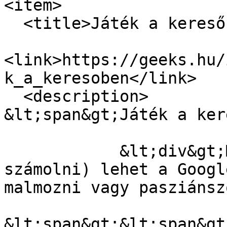
<item>

  <title>Játék a keresőben</title>

<link>https://geeks.hu/
k_a_keresoben</link>

  <description>

&lt;span&gt;Játék a ker
            &lt;div&gt;Már nemcsak keresni (vagy 
számolni) lehet a Googl
malmozni vagy pasziánsz
&lt;span&gt;&lt;span&gt