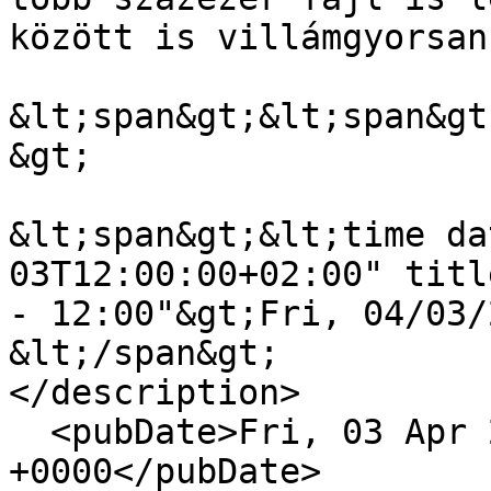
között is villámgyorsan
&lt;span&gt;&lt;span&gt
&gt;

&lt;span&gt;&lt;time da
03T12:00:00+02:00" titl
- 12:00"&gt;Fri, 04/03/
&lt;/span&gt;

</description>

  <pubDate>Fri, 03 Apr 2020 10:00:00 
+0000</pubDate>
