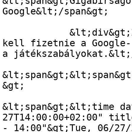
&lt;span&gt;Gigabírságo
Google&lt;/span&gt;

            &lt;div&gt;2,4 milliárd eurós bírságot 
kell fizetnie a Google-
a játékszabályokat.&lt;
&lt;span&gt;&lt;span&gt
&gt;

&lt;span&gt;&lt;time da
27T14:00:00+02:00" titl
- 14:00"&gt;Tue, 06/27/