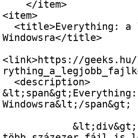
    </item>

<item>

  <title>Everything: a legjobb fájlkereső 
Windowsra</title>

<link>https://geeks.hu/
rything_a_legjobb_fajlk
  <description>

&lt;span&gt;Everything:
Windowsra&lt;/span&gt;

            &lt;div&gt;Egy átlagos számítógépen 
több százezer fájl is l