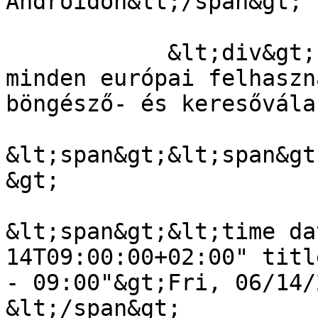
Androidon&lt;/span&gt;

            &lt;div&gt;Pár napon belül elvileg 
minden európai felhaszn
böngésző- és keresővála
&lt;span&gt;&lt;span&gt
&gt;

&lt;span&gt;&lt;time da
14T09:00:00+02:00" titl
- 09:00"&gt;Fri, 06/14/
&lt;/span&gt;
