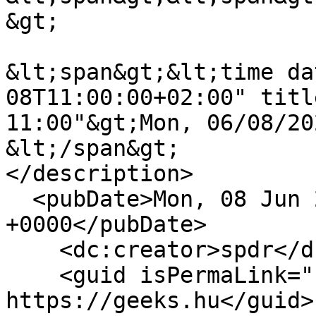
&gt;

&lt;span&gt;&lt;time da
08T11:00:00+02:00" titl
11:00"&gt;Mon, 06/08/20
&lt;/span&gt;

</description>

  <pubDate>Mon, 08 Jun 2020 09:00:00 
+0000</pubDate>

    <dc:creator>spdr</dc:creator>

    <guid isPermaLink="false">17086 at 
https://geeks.hu</guid>
