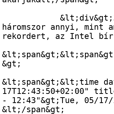
            &lt;div&gt;3 milliárd dollárt, ami 
háromszor annyi, mint a
rekordert, az Intel bír
&lt;span&gt;&lt;span&gt
&gt;

&lt;span&gt;&lt;time da
17T12:43:50+02:00" titl
- 12:43"&gt;Tue, 05/17/
&lt;/span&gt;
