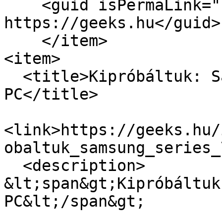
    <guid isPermaLink="false">6497 at 
https://geeks.hu</guid>

    </item>

<item>

  <title>Kipróbáltuk: Samsung Series 7 Slate 
PC</title>

<link>https://geeks.hu/
obaltuk_samsung_series_
  <description>

&lt;span&gt;Kipróbáltuk
PC&lt;/span&gt;
