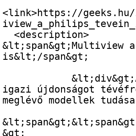
<link>https://geeks.hu/
iview_a_philips_tevein_
  <description>

&lt;span&gt;Multiview a
is&lt;/span&gt;

            &lt;div&gt;A Philips nem (sem) hozott 
igazi újdonságot tévéfr
meglévő modellek tudása
&lt;span&gt;&lt;span&gt
&gt;
