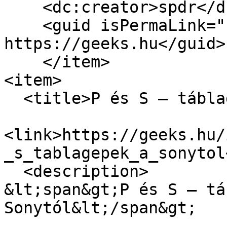
    <dc:creator>spdr</dc:creator>

    <guid isPermaLink="false">6500 at 
https://geeks.hu</guid>

    </item>

<item>

  <title>P és S – táblagépek a Sonytól</title>

<link>https://geeks.hu/
_s_tablagepek_a_sonytol
  <description>

&lt;span&gt;P és S – tá
Sonytól&lt;/span&gt;
