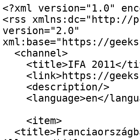
<?xml version="1.0" enc
<rss xmlns:dc="http://p
version="2.0" 
xml:base="https://geeks
  <channel>

    <title>IFA 2011</title>

    <link>https://geeks.hu/index.php/</link>

    <description/>

    <language>en</language>

    <item>

  <title>Franciaországban debütál a WP7-es Acer 