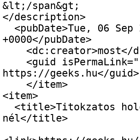
&lt;/span&gt;

</description>

  <pubDate>Tue, 06 Sep 2011 12:37:18 
+0000</pubDate>

    <dc:creator>most</dc:creator>

    <guid isPermaLink="false">6499 at 
https://geeks.hu</guid>

    </item>

<item>

  <title>Titokzatos holografikus tévé a TCL-
nél</title>
