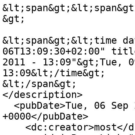
&lt;span&gt;&lt;span&gt
&gt;

&lt;span&gt;&lt;time da
06T13:09:30+02:00" titl
2011 - 13:09"&gt;Tue, 0
13:09&lt;/time&gt;

&lt;/span&gt;

</description>

  <pubDate>Tue, 06 Sep 2011 11:09:30 
+0000</pubDate>

    <dc:creator>most</dc:creator>
