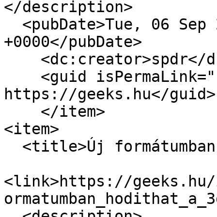
</description>

  <pubDate>Tue, 06 Sep 2011 10:15:38 
+0000</pubDate>

    <dc:creator>spdr</dc:creator>

    <guid isPermaLink="false">6496 at 
https://geeks.hu</guid>

    </item>

<item>

  <title>Új formátumban hódíthat a 3D</title>

<link>https://geeks.hu/
ormatumban_hodithat_a_3
  <description>
