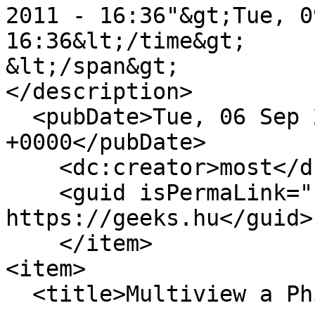
2011 - 16:36"&gt;Tue, 0
16:36&lt;/time&gt;

&lt;/span&gt;

</description>

  <pubDate>Tue, 06 Sep 2011 14:36:17 
+0000</pubDate>

    <dc:creator>most</dc:creator>

    <guid isPermaLink="false">6503 at 
https://geeks.hu</guid>

    </item>

<item>

  <title>Multiview a Philips tévéin is</title>
