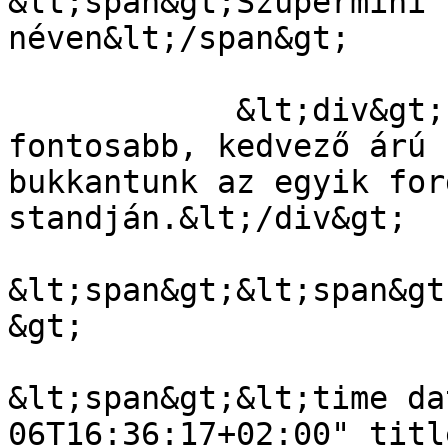
&lt;span&gt;Szupermini 
néven&lt;/span&gt;

            &lt;div&gt;Egészen apró, és ami még 
fontosabb, kedvező árú 
bukkantunk az egyik for
standján.&lt;/div&gt;

&lt;span&gt;&lt;span&gt
&gt;

&lt;span&gt;&lt;time da
06T16:36:17+02:00" titl