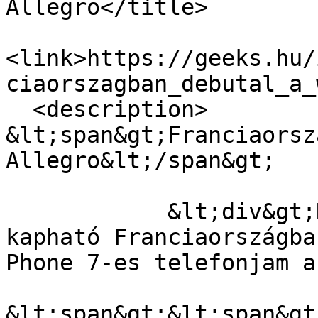
Allegro</title>

<link>https://geeks.hu/
ciaorszagban_debutal_a_
  <description>

&lt;span&gt;Franciaorsz
Allegro&lt;/span&gt;

            &lt;div&gt;November közepétől lesz 
kapható Franciaországba
Phone 7-es telefonjam a
&lt;span&gt;&lt;span&gt