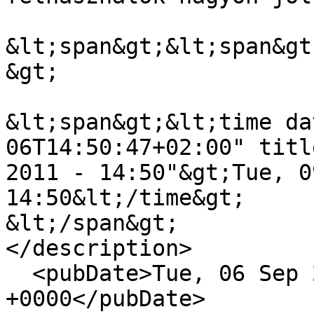
&lt;span&gt;&lt;span&gt
&gt;

&lt;span&gt;&lt;time da
06T14:50:47+02:00" titl
2011 - 14:50"&gt;Tue, 0
14:50&lt;/time&gt;

&lt;/span&gt;

</description>

  <pubDate>Tue, 06 Sep 2011 12:50:47 
+0000</pubDate>
