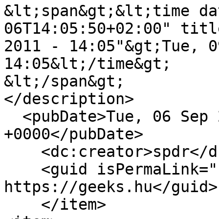
&lt;span&gt;&lt;time da
06T14:05:50+02:00" titl
2011 - 14:05"&gt;Tue, 0
14:05&lt;/time&gt;

&lt;/span&gt;

</description>

  <pubDate>Tue, 06 Sep 2011 12:05:50 
+0000</pubDate>

    <dc:creator>spdr</dc:creator>

    <guid isPermaLink="false">6498 at 
https://geeks.hu</guid>

    </item>
