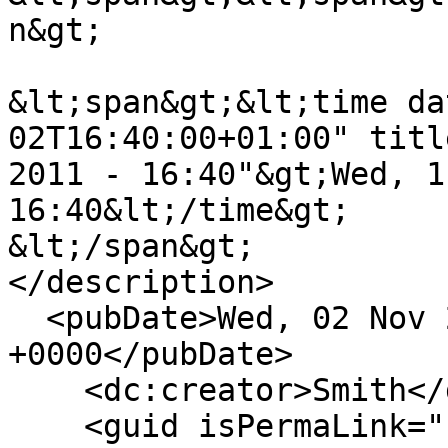
n&gt;

&lt;span&gt;&lt;time da
02T16:40:00+01:00" titl
2011 - 16:40"&gt;Wed, 1
16:40&lt;/time&gt;

&lt;/span&gt;

</description>

  <pubDate>Wed, 02 Nov 2011 15:40:00 
+0000</pubDate>

    <dc:creator>Smith</dc:creator>

    <guid isPermaLink="false">6778 at 