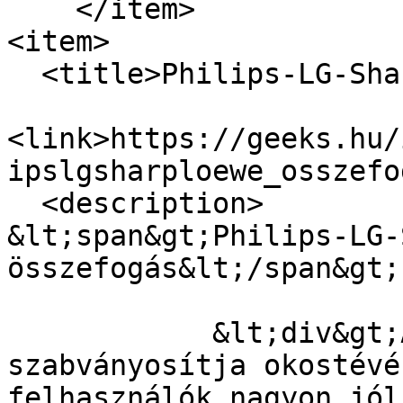
    </item>

<item>

  <title>Philips-LG-Sharp-Loewe összefogás</title>

<link>https://geeks.hu/
ipslgsharploewe_osszefo
  <description>

&lt;span&gt;Philips-LG-
összefogás&lt;/span&gt;

            &lt;div&gt;A négy gyártó  egyesíti és 
szabványosítja okostévé
felhasználók nagyon jól