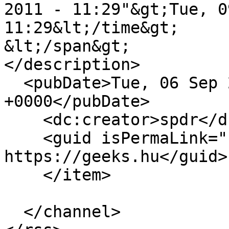
2011 - 11:29"&gt;Tue, 0
11:29&lt;/time&gt;

&lt;/span&gt;

</description>

  <pubDate>Tue, 06 Sep 2011 09:29:08 
+0000</pubDate>

    <dc:creator>spdr</dc:creator>

    <guid isPermaLink="false">6495 at 
https://geeks.hu</guid>

    </item>

  </channel>
