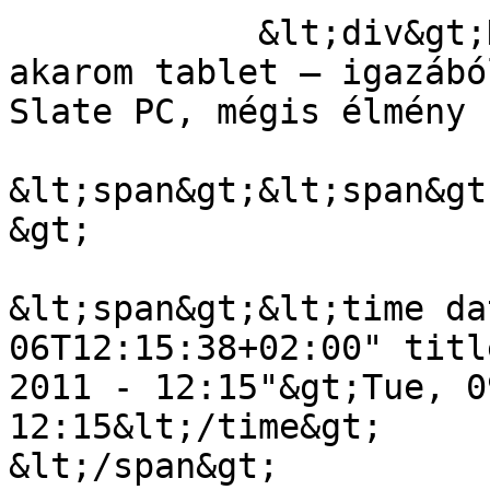
            &lt;div&gt;Ha akarom notebook, ha 
akarom tablet – igazábó
Slate PC, mégis élmény 
&lt;span&gt;&lt;span&gt
&gt;

&lt;span&gt;&lt;time da
06T12:15:38+02:00" titl
2011 - 12:15"&gt;Tue, 0
12:15&lt;/time&gt;

&lt;/span&gt;
