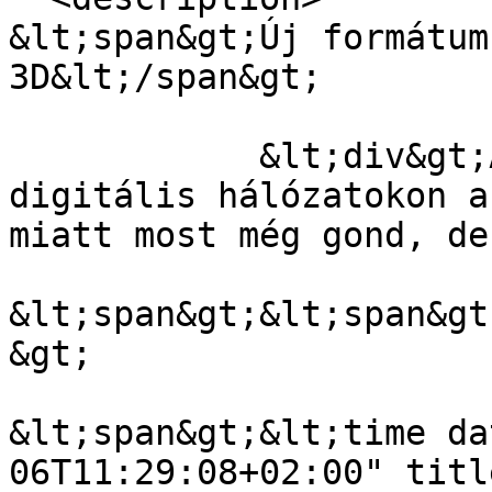
&lt;span&gt;Új formátum
3D&lt;/span&gt;

            &lt;div&gt;A 3D képtovábbítás a 
digitális hálózatokon a
miatt most még gond, de
&lt;span&gt;&lt;span&gt
&gt;

&lt;span&gt;&lt;time da
06T11:29:08+02:00" titl