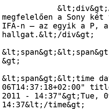
            &lt;div&gt;A várakozásoknak 
megfelelően a Sony két 
IFA-n – az egyik a P, a
hallgat.&lt;/div&gt;

&lt;span&gt;&lt;span&gt
&gt;

&lt;span&gt;&lt;time da
06T14:37:18+02:00" titl
2011 - 14:37"&gt;Tue, 0
14:37&lt;/time&gt;
