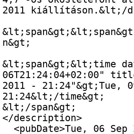
2011 kiállításon.&lt;/d
&lt;span&gt;&lt;span&gt
n&gt;

&lt;span&gt;&lt;time da
06T21:24:04+02:00" titl
2011 - 21:24"&gt;Tue, 0
21:24&lt;/time&gt;

&lt;/span&gt;

</description>

  <pubDate>Tue, 06 Sep 2011 19:24:04 