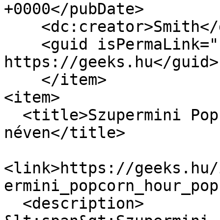
+0000</pubDate>

    <dc:creator>Smith</dc:creator>

    <guid isPermaLink="false">6493 at 
https://geeks.hu</guid>

    </item>

<item>

  <title>Szupermini Popcorn Hour Popbox V8 
néven</title>

<link>https://geeks.hu/
ermini_popcorn_hour_pop
  <description>
