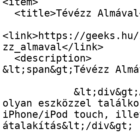
<item>

  <title>Tévézz Almával</title>

<link>https://geeks.hu/
zz_almaval</link>

  <description>

&lt;span&gt;Tévézz Almá
            &lt;div&gt;Az Elgato standján két 
olyan eszközzel találko
iPhone/iPod touch, ille
átalakítás&lt;/div&gt;
