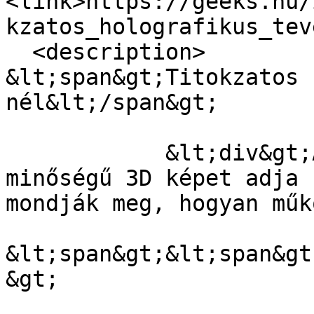
<link>https://geeks.hu/
kzatos_holografikus_tev
  <description>

&lt;span&gt;Titokzatos 
nél&lt;/span&gt;

            &lt;div&gt;A kijelző a legjobb 
minőségű 3D képet adja 
mondják meg, hogyan műk
&lt;span&gt;&lt;span&gt
&gt;
