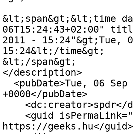
&lt;span&gt;&lt;time da
06T15:24:43+02:00" titl
2011 - 15:24"&gt;Tue, 0
15:24&lt;/time&gt;

&lt;/span&gt;

</description>

  <pubDate>Tue, 06 Sep 2011 13:24:43 
+0000</pubDate>

    <dc:creator>spdr</dc:creator>

    <guid isPermaLink="false">6501 at 
https://geeks.hu</guid>
