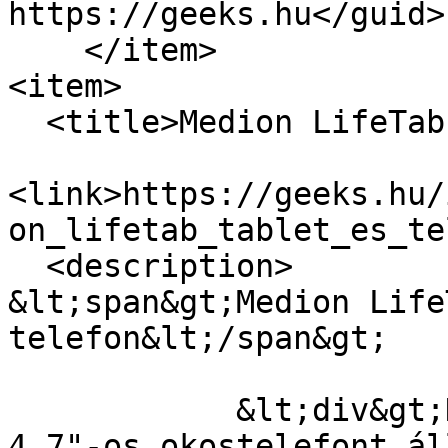
https://geeks.hu</guid>

    </item>

<item>

  <title>Medion LifeTab tablet és telefon</title>

<link>https://geeks.hu/
on_lifetab_tablet_es_te
  <description>

&lt;span&gt;Medion Life
telefon&lt;/span&gt;

            &lt;div&gt;Honeycombos táblagépet és 
4,7"-os okostelefont ál