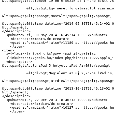
&lt;span&gt;Szeptember 19-én érkezik az iPhone 6?&lt;/s
            &lt;div&gt;Egy német forgalmazótól származó információk arra utalnak, hogy a következő iPhone szeptember 19-én jelenhet meg.&lt;/div&gt;

&lt;span&gt;&lt;span&gt;most&lt;/span&gt;&lt;/span&gt;

&lt;span&gt;&lt;time datetime="2014-05-30T18:45:14+02:0
&lt;/span&gt;

</description>

  <pubDate>Fri, 30 May 2014 16:45:14 +0000</pubDate>

    <dc:creator>most</dc:creator>

    <guid isPermaLink="false">11189 at https://geeks.hu</guid>

    </item>

<item>

  <title>Appla iPad 5 helyett iPad Air</title>

  <link>https://geeks.hu/index.php/hirek/131022/appla_ipad_5_helyett_ipad_air</link>

  <description>

&lt;span&gt;Appla iPad 5 helyett iPad Air&lt;/span&gt;

            &lt;div&gt;Megjelent az új 9,7"-os iPad is, iPad 5 helyett iPad Air néven.&lt;/div&gt;

&lt;span&gt;&lt;span&gt;Birdie&lt;/span&gt;&lt;/span&gt
&lt;span&gt;&lt;time datetime="2013-10-22T20:46:13+02:0
&lt;/span&gt;

</description>

  <pubDate>Tue, 22 Oct 2013 18:46:13 +0000</pubDate>

    <dc:creator>Birdie</dc:creator>

    <guid isPermaLink="false">10127 at https://geeks.hu</guid>

    </item>
