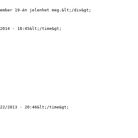
2014 - 18:45&lt;/time&gt;

22/2013 - 20:46&lt;/time&gt;
