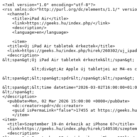
<?xml version="1.0" encoding="utf-8"?>

<rss xmlns:dc="http://purl.org/dc/elements/1.1/" versio
  <channel>

    <title>iPad Air</title>

    <link>https://geeks.hu/index.php/</link>

    <description/>

    <language>en</language>

    <item>

  <title>Új iPad Air tabletek érkeztek</title>

  <link>https://geeks.hu/index.php/hirek/260302/uj_ipad_air_tabletek_erkeztek</link>

  <description>

&lt;span&gt;Új iPad Air tabletek érkeztek&lt;/span&gt;

            &lt;div&gt;Az Apple új tabletjei az M4-es chipre épülnek, és több a RAM is – a körítés viszont alig változott.&lt;/div&gt;

&lt;span&gt;&lt;span&gt;spdr&lt;/span&gt;&lt;/span&gt;

&lt;span&gt;&lt;time datetime="2026-03-02T16:00:00+01:0
&lt;/span&gt;

</description>

  <pubDate>Mon, 02 Mar 2026 15:00:00 +0000</pubDate>

    <dc:creator>spdr</dc:creator>

    <guid isPermaLink="false">17455 at https://geeks.hu</guid>

    </item>

<item>

  <title>Szeptember 19-én érkezik az iPhone 6?</title>

  <link>https://geeks.hu/index.php/hirek/140530/szeptember_19en_erkezik_az_iphone_6</link>

  <description>
