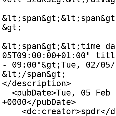
&lt;span&gt;&lt;span&gt
&gt;

&lt;span&gt;&lt;time da
05T09:00:00+01:00" titl
- 09:00"&gt;Tue, 02/05/
&lt;/span&gt;

</description>

  <pubDate>Tue, 05 Feb 2019 08:00:00 
+0000</pubDate>

    <dc:creator>spdr</dc:creator>
