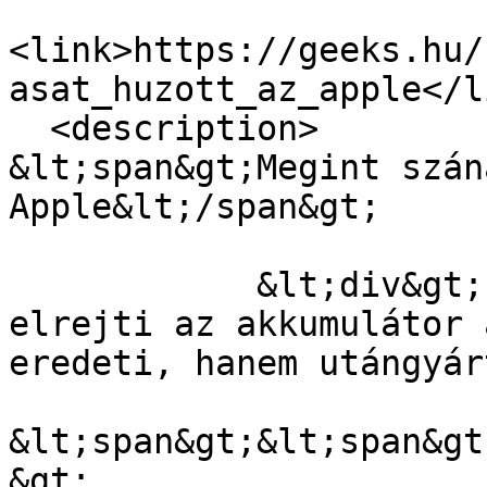
<link>https://geeks.hu/
asat_huzott_az_apple</li
  <description>

&lt;span&gt;Megint szán
Apple&lt;/span&gt;

            &lt;div&gt;Egy szoftverfrissítés 
elrejti az akkumulátor 
eredeti, hanem utángyár
&lt;span&gt;&lt;span&gt
&gt;
