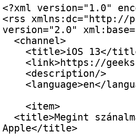
<?xml version="1.0" enc
<rss xmlns:dc="http://p
version="2.0" xml:base=
  <channel>

    <title>iOS 13</title>

    <link>https://geeks.hu/</link>

    <description/>

    <language>en</language>

    <item>

  <title>Megint szánalmasat húzott az 
Apple</title>
