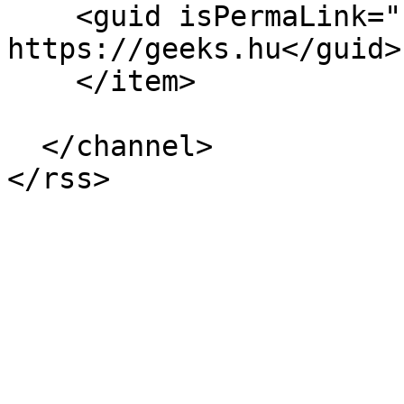
    <guid isPermaLink="false">16649 at 
https://geeks.hu</guid>

    </item>

  </channel>
