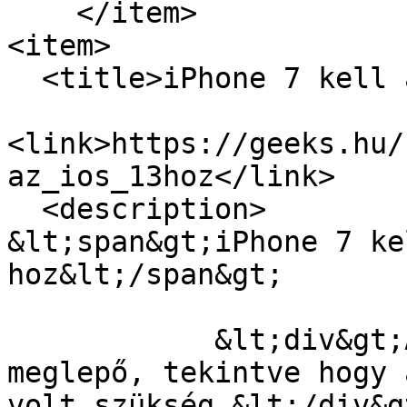
    </item>

<item>

  <title>iPhone 7 kell az iOS 13-hoz</title>

<link>https://geeks.hu/
az_ios_13hoz</link>

  <description>

&lt;span&gt;iPhone 7 ke
hoz&lt;/span&gt;

            &lt;div&gt;Ami azért annyira nem 
meglepő, tekintve hogy 
volt szükség.&lt;/div&gt