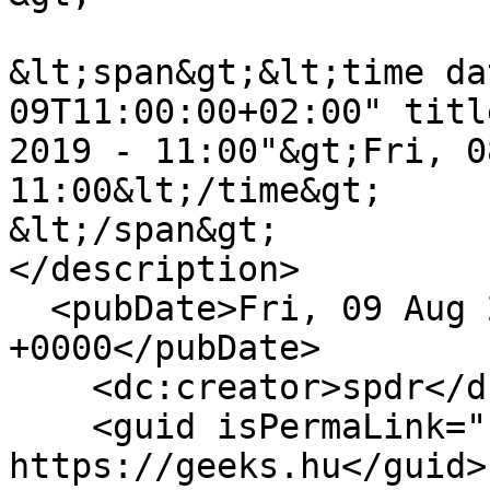
&lt;span&gt;&lt;time da
09T11:00:00+02:00" titl
2019 - 11:00"&gt;Fri, 0
11:00&lt;/time&gt;

&lt;/span&gt;

</description>

  <pubDate>Fri, 09 Aug 2019 09:00:00 
+0000</pubDate>

    <dc:creator>spdr</dc:creator>

    <guid isPermaLink="false">16875 at 
https://geeks.hu</guid>
