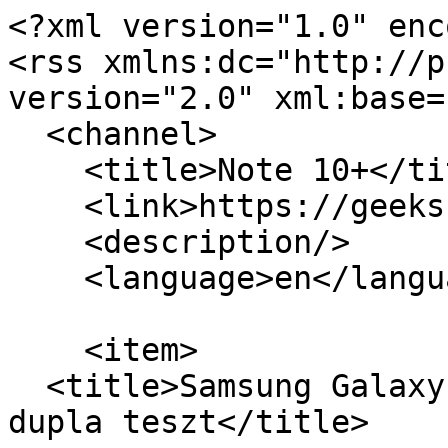
<?xml version="1.0" enc
<rss xmlns:dc="http://p
version="2.0" xml:base=
  <channel>

    <title>Note 10+</title>

    <link>https://geeks.hu/</link>

    <description/>

    <language>en</language>

    <item>

  <title>Samsung Galaxy Note 10+/10 okostelefon 
dupla teszt</title>
