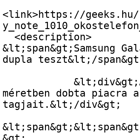
<link>https://geeks.hu/
y_note_1010_okostelefon
  <description>

&lt;span&gt;Samsung Gal
dupla teszt&lt;/span&gt;
            &lt;div&gt;A Samsung először kétféle 
méretben dobta piacra a
tagjait.&lt;/div&gt;

&lt;span&gt;&lt;span&gt
&gt;
