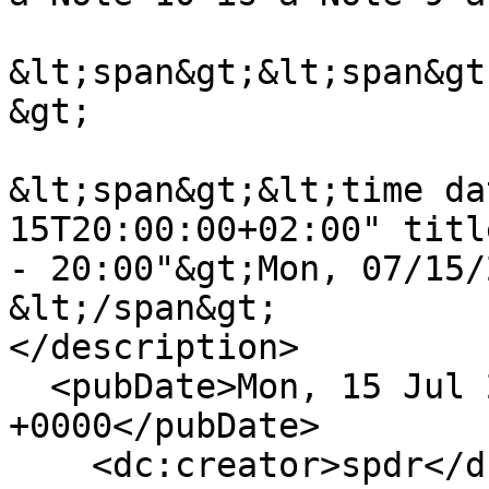
&lt;span&gt;&lt;span&gt
&gt;

&lt;span&gt;&lt;time da
15T20:00:00+02:00" titl
- 20:00"&gt;Mon, 07/15/
&lt;/span&gt;

</description>

  <pubDate>Mon, 15 Jul 2019 18:00:00 
+0000</pubDate>

    <dc:creator>spdr</dc:creator>
