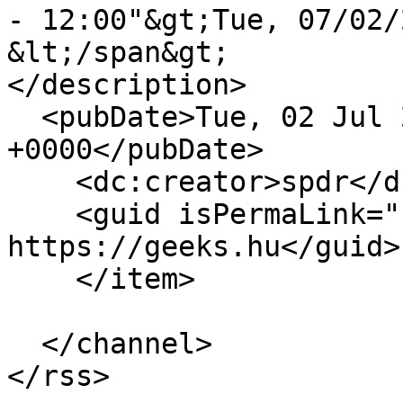
- 12:00"&gt;Tue, 07/02/
&lt;/span&gt;

</description>

  <pubDate>Tue, 02 Jul 2019 10:00:00 
+0000</pubDate>

    <dc:creator>spdr</dc:creator>

    <guid isPermaLink="false">16835 at 
https://geeks.hu</guid>

    </item>

  </channel>
