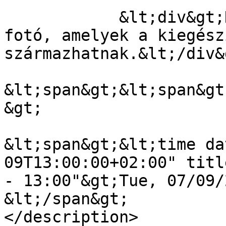
            &lt;div&gt;Kiszivárgott pár olyan 
fotó, amelyek a kiegész
származhatnak.&lt;/div&g
&lt;span&gt;&lt;span&gt
&gt;

&lt;span&gt;&lt;time da
09T13:00:00+02:00" titl
- 13:00"&gt;Tue, 07/09/
&lt;/span&gt;

</description>
