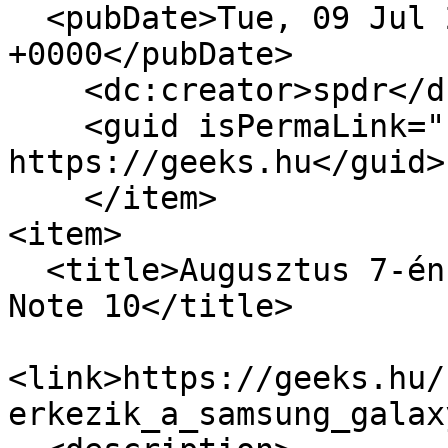
  <pubDate>Tue, 09 Jul 2019 11:00:00 
+0000</pubDate>

    <dc:creator>spdr</dc:creator>

    <guid isPermaLink="false">16840 at 
https://geeks.hu</guid>

    </item>

<item>

  <title>Augusztus 7-én érkezik a Samsung Galaxy 
Note 10</title>

<link>https://geeks.hu/
erkezik_a_samsung_galax