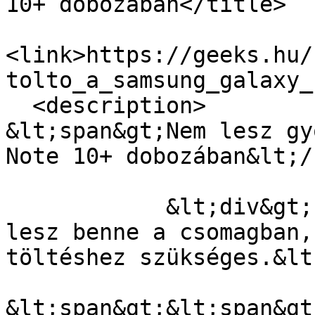
10+ dobozában</title>

<link>https://geeks.hu/
tolto_a_samsung_galaxy_
  <description>

&lt;span&gt;Nem lesz gy
Note 10+ dobozában&lt;/
            &lt;div&gt;Legalábbis az a töltő nem 
lesz benne a csomagban,
töltéshez szükséges.&lt
&lt;span&gt;&lt;span&gt