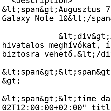
  <description>

&lt;span&gt;Augusztus 7
Galaxy Note 10&lt;/span&
            &lt;div&gt;A Samsung kiküldte a 
hivatalos meghívókat, í
biztosra vehető.&lt;/di
&lt;span&gt;&lt;span&gt
&gt;

&lt;span&gt;&lt;time da
02T12:00:00+02:00" titl