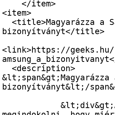
    </item>

<item>

  <title>Magyarázza a Samsung a 
bizonyítványt</title>

<link>https://geeks.hu/
amsung_a_bizonyitvanyt<
  <description>

&lt;span&gt;Magyarázza 
bizonyítványt&lt;/span&g
            &lt;div&gt;A vállalat megpróbálta 
megindokolni, hogy miér