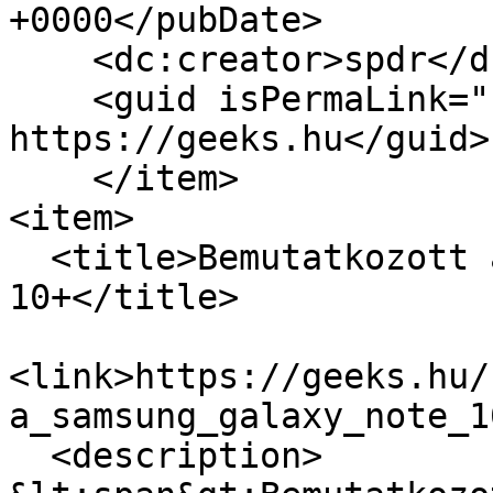
+0000</pubDate>

    <dc:creator>spdr</dc:creator>

    <guid isPermaLink="false">16874 at 
https://geeks.hu</guid>

    </item>

<item>

  <title>Bemutatkozott a Samsung Galaxy Note 10 és 
10+</title>

<link>https://geeks.hu/
a_samsung_galaxy_note_1
  <description>
