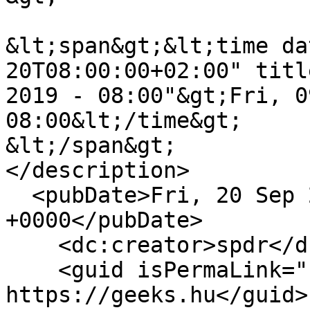
&lt;span&gt;&lt;time da
20T08:00:00+02:00" titl
2019 - 08:00"&gt;Fri, 0
08:00&lt;/time&gt;

&lt;/span&gt;

</description>

  <pubDate>Fri, 20 Sep 2019 06:00:00 
+0000</pubDate>

    <dc:creator>spdr</dc:creator>

    <guid isPermaLink="false">16912 at 
https://geeks.hu</guid>
