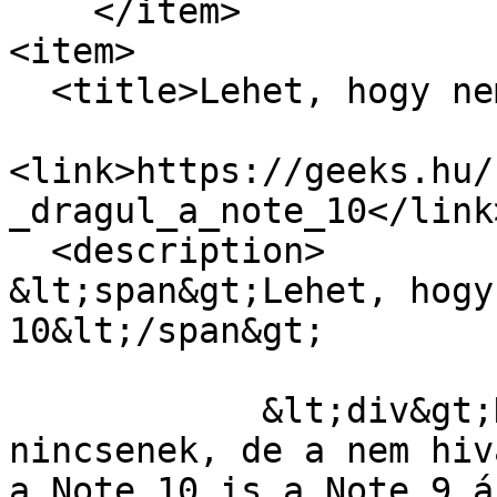
    </item>

<item>

  <title>Lehet, hogy nem drágul a Note 10</title>

<link>https://geeks.hu/
_dragul_a_note_10</link>
  <description>

&lt;span&gt;Lehet, hogy
10&lt;/span&gt;

            &lt;div&gt;Hivatalos árak még 
nincsenek, de a nem hiv
a Note 10 is a Note 9 á