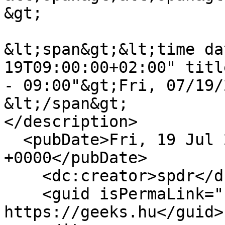
&gt;

&lt;span&gt;&lt;time da
19T09:00:00+02:00" titl
- 09:00"&gt;Fri, 07/19/
&lt;/span&gt;

</description>

  <pubDate>Fri, 19 Jul 2019 07:00:00 
+0000</pubDate>

    <dc:creator>spdr</dc:creator>

    <guid isPermaLink="false">16851 at 
https://geeks.hu</guid>
