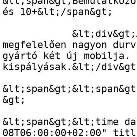
&lt;span&gt;Bemutatkozo
és 10+&lt;/span&gt;

            &lt;div&gt;A várakozásoknak 
megfelelően nagyon durv
gyártó két új mobilja. 
kispályásak.&lt;/div&gt;
&lt;span&gt;&lt;span&gt
&gt;

&lt;span&gt;&lt;time da
08T06:00:00+02:00" titl