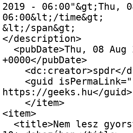
2019 - 06:00"&gt;Thu, 0
06:00&lt;/time&gt;

&lt;/span&gt;

</description>

  <pubDate>Thu, 08 Aug 2019 04:00:00 
+0000</pubDate>

    <dc:creator>spdr</dc:creator>

    <guid isPermaLink="false">16873 at 
https://geeks.hu</guid>

    </item>

<item>

  <title>Nem lesz gyorstöltő a Samsung Galaxy Note 