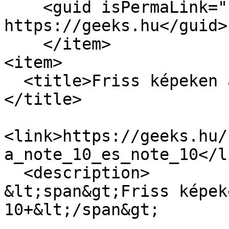
    <guid isPermaLink="false">16846 at 
https://geeks.hu</guid>

    </item>

<item>

  <title>Friss képeken a Note 10 és Note 10+
</title>

<link>https://geeks.hu/
a_note_10_es_note_10</li
  <description>

&lt;span&gt;Friss képek
10+&lt;/span&gt;
