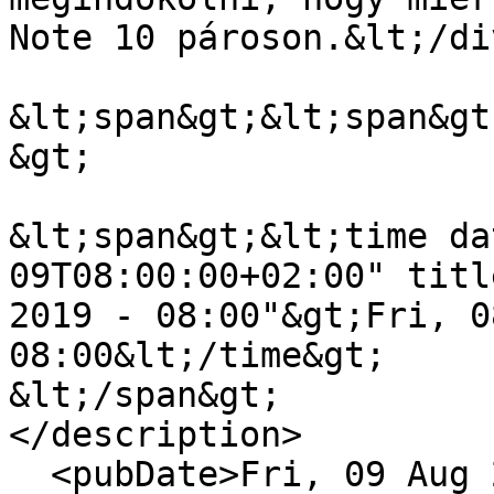
Note 10 pároson.&lt;/di
&lt;span&gt;&lt;span&gt
&gt;

&lt;span&gt;&lt;time da
09T08:00:00+02:00" titl
2019 - 08:00"&gt;Fri, 0
08:00&lt;/time&gt;

&lt;/span&gt;

</description>

  <pubDate>Fri, 09 Aug 2019 06:00:00 