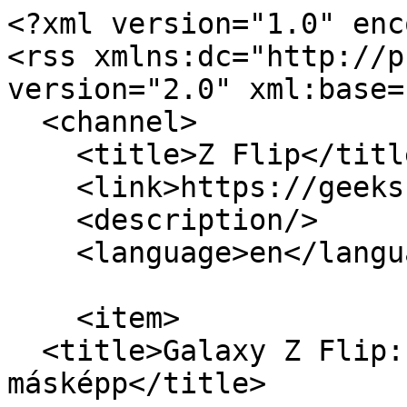
<?xml version="1.0" enc
<rss xmlns:dc="http://p
version="2.0" xml:base=
  <channel>

    <title>Z Flip</title>

    <link>https://geeks.hu/</link>

    <description/>

    <language>en</language>

    <item>

  <title>Galaxy Z Flip: hajtogatós, kicsit 
másképp</title>
