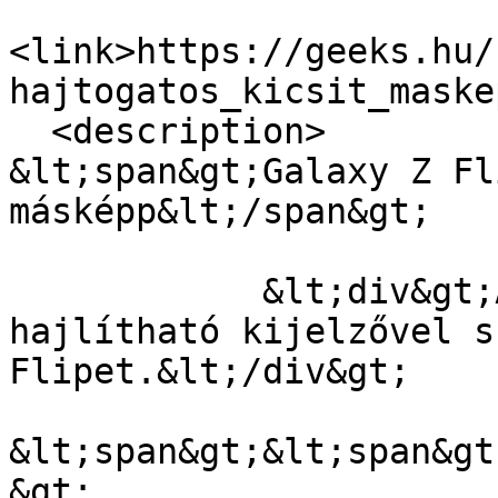
<link>https://geeks.hu/
hajtogatos_kicsit_maske
  <description>

&lt;span&gt;Galaxy Z Fl
másképp&lt;/span&gt;

            &lt;div&gt;A Samsung bemutatta második 
hajlítható kijelzővel s
Flipet.&lt;/div&gt;

&lt;span&gt;&lt;span&gt
&gt;
