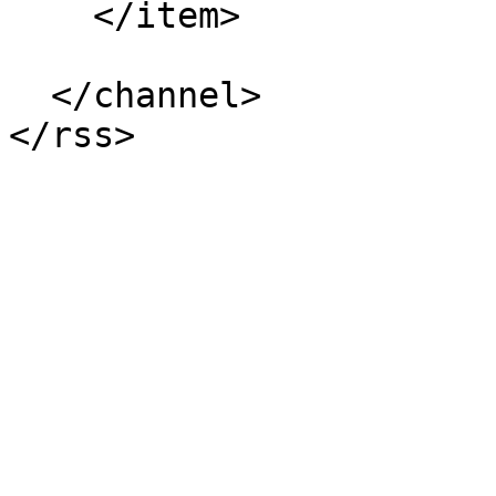
    </item>

  </channel>
