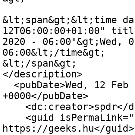
&lt;span&gt;&lt;time da
12T06:00:00+01:00" titl
2020 - 06:00"&gt;Wed, 0
06:00&lt;/time&gt;

&lt;/span&gt;

</description>

  <pubDate>Wed, 12 Feb 2020 05:00:00 
+0000</pubDate>

    <dc:creator>spdr</dc:creator>

    <guid isPermaLink="false">17026 at 
https://geeks.hu</guid>
