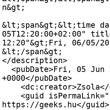
n&gt;

&lt;span&gt;&lt;time da
05T12:20:00+02:00" titl
12:20"&gt;Fri, 06/05/20
&lt;/span&gt;

</description>

  <pubDate>Fri, 05 Jun 2015 10:20:00 
+0000</pubDate>

    <dc:creator>Zsola</dc:creator>

    <guid isPermaLink="false">13424 at 
https://geeks.hu</guid>
