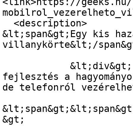
<link>https://geeks.hu/
mobilrol_vezerelheto_vi
  <description>

&lt;span&gt;Egy kis haz
villanykörte&lt;/span&gt
            &lt;div&gt;Feltehetően magyar 
fejlesztés a hagyományo
de telefonról vezérelhe
&lt;span&gt;&lt;span&gt
&gt;
