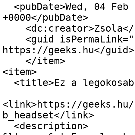
  <pubDate>Wed, 04 Feb 2015 15:49:00 
+0000</pubDate>

    <dc:creator>Zsola</dc:creator>

    <guid isPermaLink="false">12746 at 
https://geeks.hu</guid>

    </item>

<item>

  <title>Ez a legokosabb headset</title>

<link>https://geeks.hu/
b_headset</link>

  <description>
