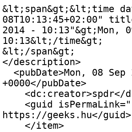
&lt;span&gt;&lt;time da
08T10:13:45+02:00" titl
2014 - 10:13"&gt;Mon, 0
10:13&lt;/time&gt;

&lt;/span&gt;

</description>

  <pubDate>Mon, 08 Sep 2014 08:13:45 
+0000</pubDate>

    <dc:creator>spdr</dc:creator>

    <guid isPermaLink="false">11803 at 
https://geeks.hu</guid>

    </item>
