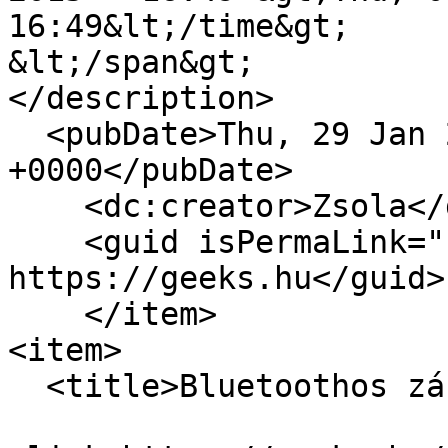
16:49&lt;/time&gt;

&lt;/span&gt;

</description>

  <pubDate>Thu, 29 Jan 2015 15:49:00 
+0000</pubDate>

    <dc:creator>Zsola</dc:creator>

    <guid isPermaLink="false">12712 at 
https://geeks.hu</guid>

    </item>

<item>

  <title>Bluetoothos zár biciklihez</title>
