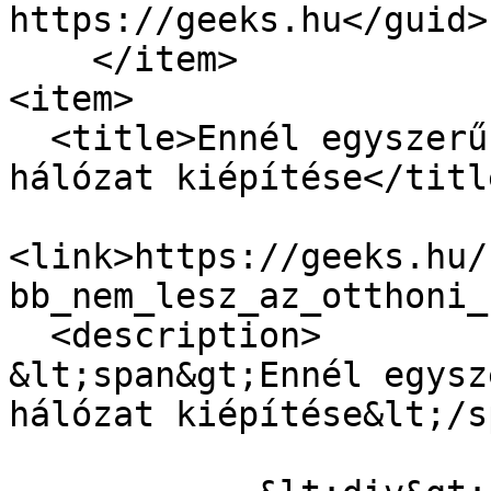
https://geeks.hu</guid>

    </item>

<item>

  <title>Ennél egyszerűbb nem lesz az otthoni 
hálózat kiépítése</title
<link>https://geeks.hu/
bb_nem_lesz_az_otthoni_
  <description>

&lt;span&gt;Ennél egysz
hálózat kiépítése&lt;/s