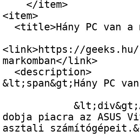
    </item>

<item>

  <title>Hány PC van a markomban?</title>

<link>https://geeks.hu/
markomban</link>

  <description>

&lt;span&gt;Hány PC van
            &lt;div&gt;Az ASUS először Japánban 
dobja piacra az ASUS Vi
asztali számítógépeit.&