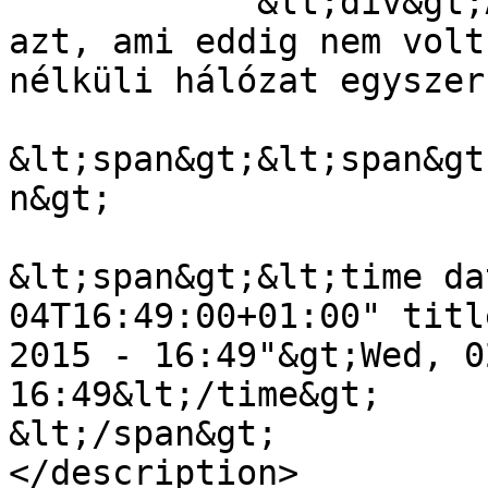
            &lt;div&gt;Az Eero praktikussá teszi 
azt, ami eddig nem volt
nélküli hálózat egyszer
&lt;span&gt;&lt;span&gt
n&gt;

&lt;span&gt;&lt;time da
04T16:49:00+01:00" titl
2015 - 16:49"&gt;Wed, 0
16:49&lt;/time&gt;

&lt;/span&gt;

</description>
