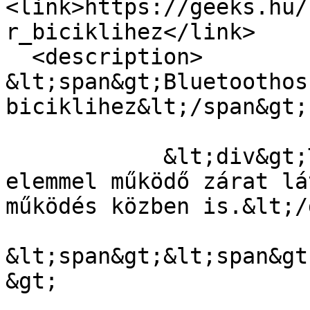
<link>https://geeks.hu/
r_biciklihez</link>

  <description>

&lt;span&gt;Bluetoothos 
biciklihez&lt;/span&gt;

            &lt;div&gt;Telefonnal nyitható, 
elemmel működő zárat lá
működés közben is.&lt;/
&lt;span&gt;&lt;span&gt
&gt;
