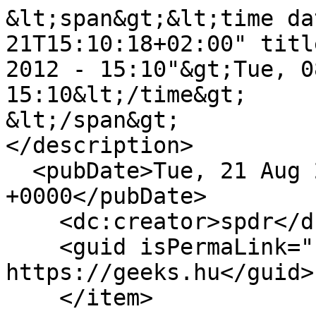
&lt;span&gt;&lt;time da
21T15:10:18+02:00" titl
2012 - 15:10"&gt;Tue, 0
15:10&lt;/time&gt;

&lt;/span&gt;

</description>

  <pubDate>Tue, 21 Aug 2012 13:10:18 
+0000</pubDate>

    <dc:creator>spdr</dc:creator>

    <guid isPermaLink="false">7957 at 
https://geeks.hu</guid>

    </item>
