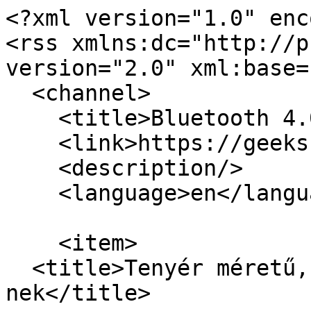
<?xml version="1.0" enc
<rss xmlns:dc="http://p
version="2.0" xml:base=
  <channel>

    <title>Bluetooth 4.0</title>

    <link>https://geeks.hu/</link>

    <description/>

    <language>en</language>

    <item>

  <title>Tenyér méretű, hangtalan PC, HTPC-
nek</title>
