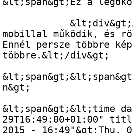
&lt;span&gt;Ez a legoko
            &lt;div&gt;A Bluewire bármelyik 
mobillal működik, és rö
Ennél persze többre kép
többre.&lt;/div&gt;

&lt;span&gt;&lt;span&gt
n&gt;

&lt;span&gt;&lt;time da
29T16:49:00+01:00" titl
2015 - 16:49"&gt;Thu, 0