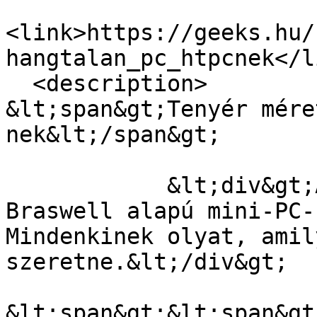
<link>https://geeks.hu/
hangtalan_pc_htpcnek</li
  <description>

&lt;span&gt;Tenyér mére
nek&lt;/span&gt;

            &lt;div&gt;Az ASRock Intel Atom 
Braswell alapú mini-PC-
Mindenkinek olyat, amil
szeretne.&lt;/div&gt;

&lt;span&gt;&lt;span&gt