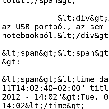
tól&lt;/span&gt;

            &lt;div&gt;A GH-BHDA42 alig látszik ki 
az USB portból, az sem 
notebookból.&lt;/div&gt;
&lt;span&gt;&lt;span&gt
&gt;

&lt;span&gt;&lt;time da
11T14:02:40+02:00" titl
2012 - 14:02"&gt;Tue, 0
14:02&lt;/time&gt;
