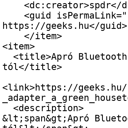
    <dc:creator>spdr</dc:creator>

    <guid isPermaLink="false">8194 at 
https://geeks.hu</guid>

    </item>

<item>

  <title>Apró Bluetooth adapter a Green House-
tól</title>

<link>https://geeks.hu/
_adapter_a_green_houset
  <description>

&lt;span&gt;Apró Blueto