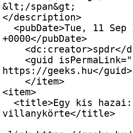
&lt;/span&gt;

</description>

  <pubDate>Tue, 11 Sep 2012 12:02:40 
+0000</pubDate>

    <dc:creator>spdr</dc:creator>

    <guid isPermaLink="false">8087 at 
https://geeks.hu</guid>

    </item>

<item>

  <title>Egy kis hazai: mobilról vezérelhető 
villanykörte</title>
