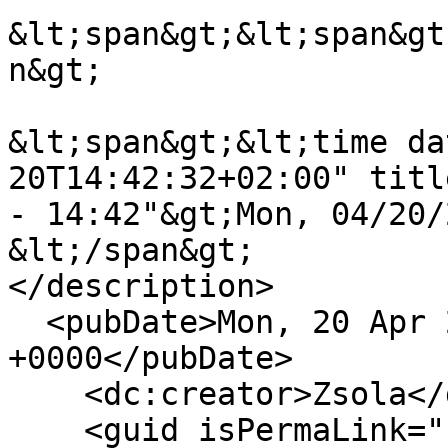
&lt;span&gt;&lt;span&gt
n&gt;

&lt;span&gt;&lt;time da
20T14:42:32+02:00" titl
- 14:42"&gt;Mon, 04/20/
&lt;/span&gt;

</description>

  <pubDate>Mon, 20 Apr 2015 12:42:32 
+0000</pubDate>

    <dc:creator>Zsola</dc:creator>

    <guid isPermaLink="false">13171 at 