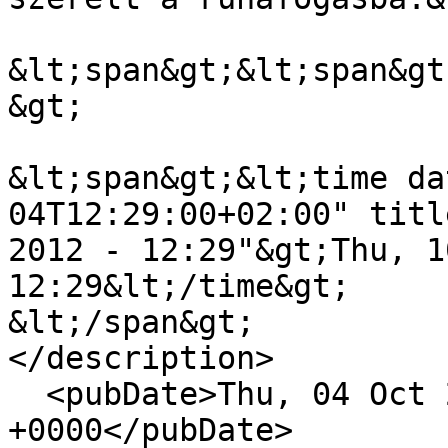
&lt;span&gt;&lt;span&gt
&gt;

&lt;span&gt;&lt;time da
04T12:29:00+02:00" titl
2012 - 12:29"&gt;Thu, 1
12:29&lt;/time&gt;

&lt;/span&gt;

</description>

  <pubDate>Thu, 04 Oct 2012 10:29:00 
+0000</pubDate>
