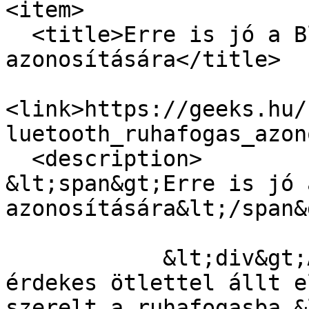
<item>

  <title>Erre is jó a Bluetooth: ruhafogas 
azonosítására</title>

<link>https://geeks.hu/
luetooth_ruhafogas_azon
  <description>

&lt;span&gt;Erre is jó 
azonosítására&lt;/span&g
            &lt;div&gt;A BlueNext nevű cég egy 
érdekes ötlettel állt e
szerelt a ruhafogasba.&