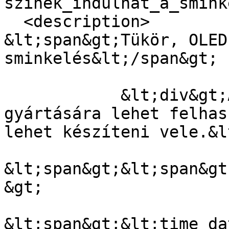
szinek_indulhat_a_smink
  <description>

&lt;span&gt;Tükör, OLED
sminkelés&lt;/span&gt;

            &lt;div&gt;Az OLED-et nemcsak kijelzők 
gyártására lehet felhas
lehet készíteni vele.&l
&lt;span&gt;&lt;span&gt
&gt;

&lt;span&gt;&lt;time da