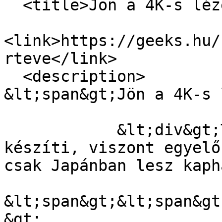
  <title>Jön a 4K-s lézertévé</title>

<link>https://geeks.hu/
rteve</link>

  <description>

&lt;span&gt;Jön a 4K-s 
            &lt;div&gt;Természetesen a Mitsubishi 
készíti, viszont egyelő
csak Japánban lesz kaph
&lt;span&gt;&lt;span&gt
&gt;
