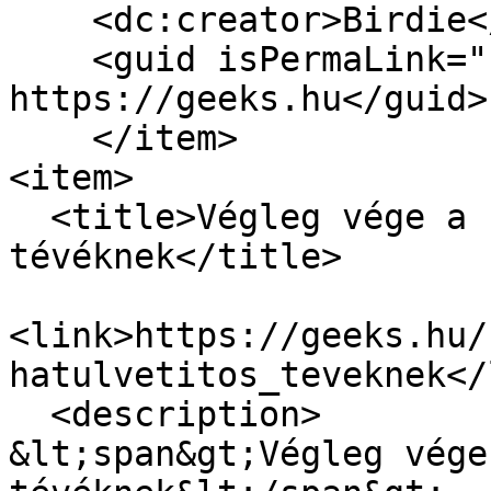
    <dc:creator>Birdie</dc:creator>

    <guid isPermaLink="false">10369 at 
https://geeks.hu</guid>

    </item>

<item>

  <title>Végleg vége a hátulvetítős 
tévéknek</title>

<link>https://geeks.hu/
hatulvetitos_teveknek</
  <description>

&lt;span&gt;Végleg vége