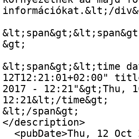
információkat.&lt;/div&g
&lt;span&gt;&lt;span&gt
&gt;

&lt;span&gt;&lt;time da
12T12:21:01+02:00" titl
2017 - 12:21"&gt;Thu, 1
12:21&lt;/time&gt;

&lt;/span&gt;

</description>

  <pubDate>Thu, 12 Oct 2017 10:21:01 