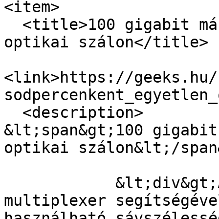
<item>

  <title>100 gigabit másodpercenként egyetlen 
optikai szálon</title>

<link>https://geeks.hu/
sodpercenkent_egyetlen_
  <description>

&lt;span&gt;100 gigabit
optikai szálon&lt;/span&
            &lt;div&gt;A  Mitsubishi optikai 
multiplexer segítségéve
használható sávszélessé