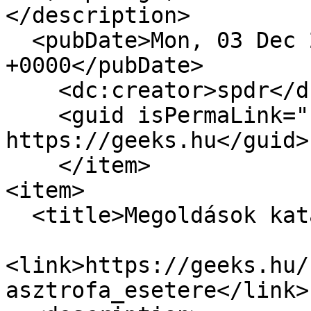
</description>

  <pubDate>Mon, 03 Dec 2012 14:35:44 
+0000</pubDate>

    <dc:creator>spdr</dc:creator>

    <guid isPermaLink="false">8720 at 
https://geeks.hu</guid>

    </item>

<item>

  <title>Megoldások katasztrófa esetére</title>

<link>https://geeks.hu/
asztrofa_esetere</link>
