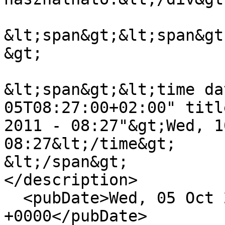
&lt;span&gt;&lt;span&gt
&gt;

&lt;span&gt;&lt;time da
05T08:27:00+02:00" titl
2011 - 08:27"&gt;Wed, 1
08:27&lt;/time&gt;

&lt;/span&gt;

</description>

  <pubDate>Wed, 05 Oct 2011 06:27:00 
+0000</pubDate>
