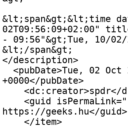
&lt;span&gt;&lt;time da
02T09:56:09+02:00" titl
- 09:56"&gt;Tue, 10/02/
&lt;/span&gt;

</description>

  <pubDate>Tue, 02 Oct 2012 07:56:09 
+0000</pubDate>

    <dc:creator>spdr</dc:creator>

    <guid isPermaLink="false">8154 at 
https://geeks.hu</guid>

    </item>
