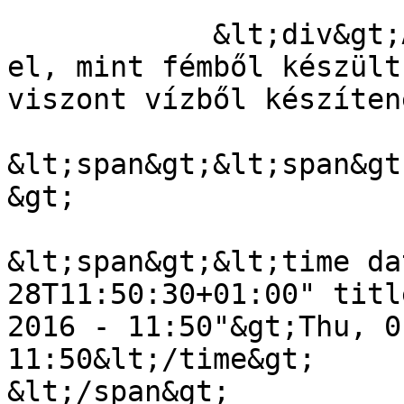
            &lt;div&gt;Az antennákat úgy képzeljük 
el, mint fémből készült
viszont vízből készíten
&lt;span&gt;&lt;span&gt
&gt;

&lt;span&gt;&lt;time da
28T11:50:30+01:00" titl
2016 - 11:50"&gt;Thu, 0
11:50&lt;/time&gt;

&lt;/span&gt;
