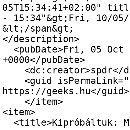
05T15:34:41+02:00" titl
- 15:34"&gt;Fri, 10/05/
&lt;/span&gt;

</description>

  <pubDate>Fri, 05 Oct 2012 13:34:41 
+0000</pubDate>

    <dc:creator>spdr</dc:creator>

    <guid isPermaLink="false">8201 at 
https://geeks.hu</guid>

    </item>

<item>

  <title>Kipróbáltuk: Mitsubishi LaserVue</title>
