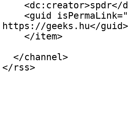
    <dc:creator>spdr</dc:creator>

    <guid isPermaLink="false">6622 at 
https://geeks.hu</guid>

    </item>

  </channel>
