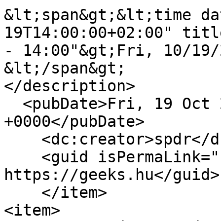
&lt;span&gt;&lt;time da
19T14:00:00+02:00" titl
- 14:00"&gt;Fri, 10/19/
&lt;/span&gt;

</description>

  <pubDate>Fri, 19 Oct 2018 12:00:00 
+0000</pubDate>

    <dc:creator>spdr</dc:creator>

    <guid isPermaLink="false">16529 at 
https://geeks.hu</guid>

    </item>

<item>
