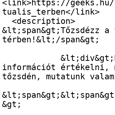
<link>https://geeks.hu/
tualis_terben</link>

  <description>

&lt;span&gt;Tőzsdézz a 
térben!&lt;/span&gt;

            &lt;div&gt;Ha szeretnél te is minden 
információt értékelni, 
tőzsdén, mutatunk valam
&lt;span&gt;&lt;span&gt
&gt;
