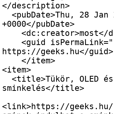
</description>

  <pubDate>Thu, 28 Jan 2016 10:50:30 
+0000</pubDate>

    <dc:creator>most</dc:creator>

    <guid isPermaLink="false">14481 at 
https://geeks.hu</guid>

    </item>

<item>

  <title>Tükör, OLED és színek – indulhat a 
sminkelés</title>

<link>https://geeks.hu/