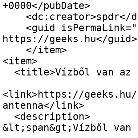
+0000</pubDate>

    <dc:creator>spdr</dc:creator>

    <guid isPermaLink="false">15988 at 
https://geeks.hu</guid>

    </item>

<item>

  <title>Vízből van az antenna</title>

<link>https://geeks.hu/
antenna</link>

  <description>

&lt;span&gt;Vízből van 