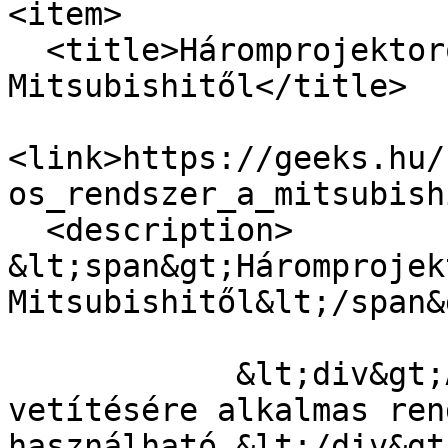
<item>

  <title>Háromprojektoros rendszer a 
Mitsubishitől</title>

<link>https://geeks.hu/
os_rendszer_a_mitsubish
  <description>

&lt;span&gt;Háromprojek
Mitsubishitől&lt;/span&g
            &lt;div&gt;A tavaly még csak állóképek 
vetítésére alkalmas ren
használható.&lt;/div&gt;