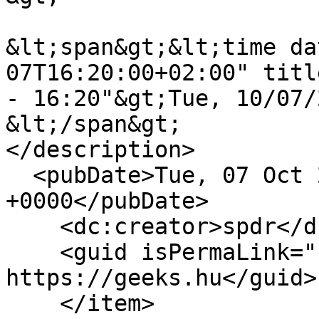
&lt;span&gt;&lt;time da
07T16:20:00+02:00" titl
- 16:20"&gt;Tue, 10/07/
&lt;/span&gt;

</description>

  <pubDate>Tue, 07 Oct 2014 14:20:00 
+0000</pubDate>

    <dc:creator>spdr</dc:creator>

    <guid isPermaLink="false">11998 at 
https://geeks.hu</guid>

    </item>
