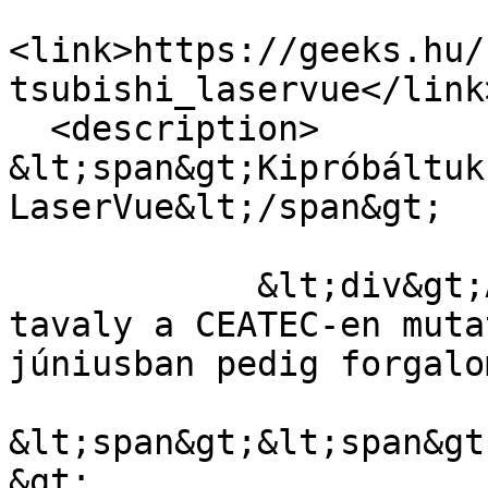
<link>https://geeks.hu/
tsubishi_laservue</link>
  <description>

&lt;span&gt;Kipróbáltuk
LaserVue&lt;/span&gt;

            &lt;div&gt;Az LCD-55LSR3 prototípusa 
tavaly a CEATEC-en muta
júniusban pedig forgalo
&lt;span&gt;&lt;span&gt
&gt;
