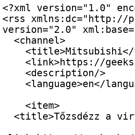
<?xml version="1.0" enc
<rss xmlns:dc="http://p
version="2.0" xml:base=
  <channel>

    <title>Mitsubishi</title>

    <link>https://geeks.hu/</link>

    <description/>

    <language>en</language>

    <item>

  <title>Tőzsdézz a virtuális térben!</title>
