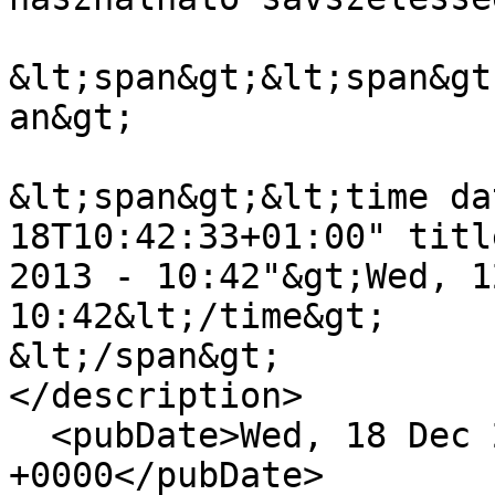
&lt;span&gt;&lt;span&gt
an&gt;

&lt;span&gt;&lt;time da
18T10:42:33+01:00" titl
2013 - 10:42"&gt;Wed, 1
10:42&lt;/time&gt;

&lt;/span&gt;

</description>

  <pubDate>Wed, 18 Dec 2013 09:42:33 
+0000</pubDate>
