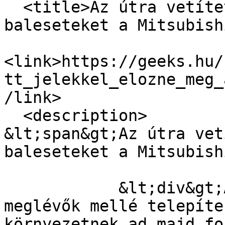
  <title>Az útra vetített jelekkel előzné meg a 
baleseteket a Mitsubish
<link>https://geeks.hu/
tt_jelekkel_elozne_meg_
/link>

  <description>

&lt;span&gt;Az útra vet
baleseteket a Mitsubish
            &lt;div&gt;Az új típusú rendszert a 
meglévők mellé telepíte
környezetnek ad majd fon