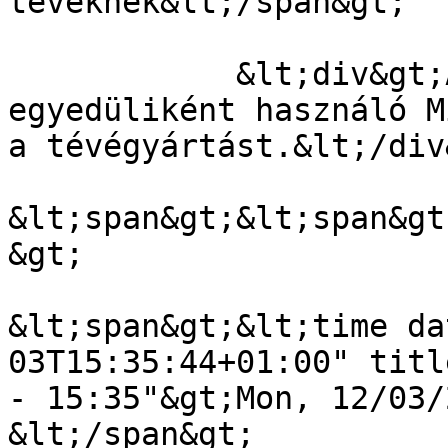
tévéknek&lt;/span&gt;

            &lt;div&gt;A technológiát ma már csak 
egyedüliként használó M
a tévégyártást.&lt;/div&
&lt;span&gt;&lt;span&gt
&gt;

&lt;span&gt;&lt;time da
03T15:35:44+01:00" titl
- 15:35"&gt;Mon, 12/03/
&lt;/span&gt;
