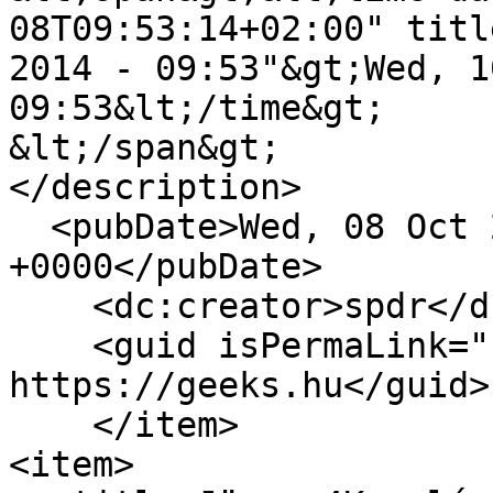
08T09:53:14+02:00" titl
2014 - 09:53"&gt;Wed, 1
09:53&lt;/time&gt;

&lt;/span&gt;

</description>

  <pubDate>Wed, 08 Oct 2014 07:53:14 
+0000</pubDate>

    <dc:creator>spdr</dc:creator>

    <guid isPermaLink="false">12003 at 
https://geeks.hu</guid>

    </item>

<item>
