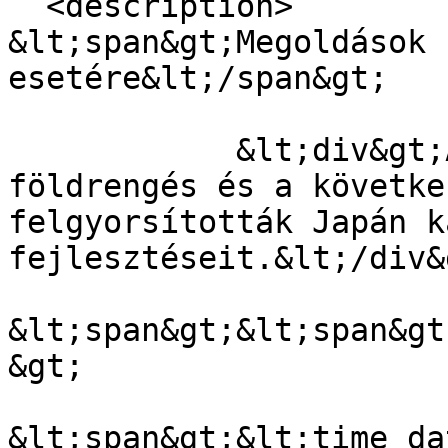
  <description>

&lt;span&gt;Megoldások 
esetére&lt;/span&gt;

            &lt;div&gt;A tavalyi fukushimai 
földrengés és a követke
felgyorsították Japán k
fejlesztéseit.&lt;/div&g
&lt;span&gt;&lt;span&gt
&gt;

&lt;span&gt;&lt;time da