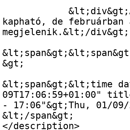
            &lt;div&gt;A telefon Kínában már 
kapható, de februárban 
megjelenik.&lt;/div&gt;

&lt;span&gt;&lt;span&gt
&gt;

&lt;span&gt;&lt;time da
09T17:06:59+01:00" titl
- 17:06"&gt;Thu, 01/09/
&lt;/span&gt;

</description>
