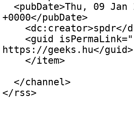
  <pubDate>Thu, 09 Jan 2014 16:06:59 
+0000</pubDate>

    <dc:creator>spdr</dc:creator>

    <guid isPermaLink="false">10497 at 
https://geeks.hu</guid>

    </item>

  </channel>
