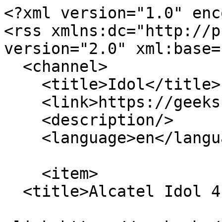
<?xml version="1.0" enc
<rss xmlns:dc="http://p
version="2.0" xml:base=
  <channel>

    <title>Idol</title>

    <link>https://geeks.hu/</link>

    <description/>

    <language>en</language>

    <item>

  <title>Alcatel Idol 4 okostelefon teszt</title>
