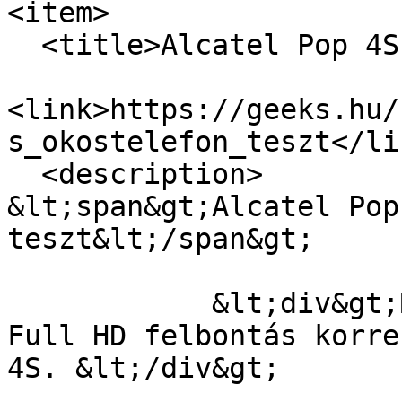
<item>

  <title>Alcatel Pop 4S okostelefon teszt</title>

<link>https://geeks.hu/
s_okostelefon_teszt</lin
  <description>

&lt;span&gt;Alcatel Pop
teszt&lt;/span&gt;

            &lt;div&gt;Relatíve nagy képátló és 
Full HD felbontás korre
4S. &lt;/div&gt;
