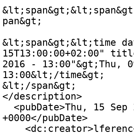
&lt;span&gt;&lt;span&gt
pan&gt;

&lt;span&gt;&lt;time da
15T13:00:00+02:00" titl
2016 - 13:00"&gt;Thu, 0
13:00&lt;/time&gt;

&lt;/span&gt;

</description>

  <pubDate>Thu, 15 Sep 2016 11:00:00 
+0000</pubDate>

    <dc:creator>lferenc</dc:creator>
