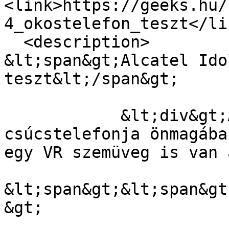
<link>https://geeks.hu/
4_okostelefon_teszt</lin
  <description>

&lt;span&gt;Alcatel Ido
teszt&lt;/span&gt;

            &lt;div&gt;Az Alcatel legújabb 
csúcstelefonja önmagába
egy VR szemüveg is van 
&lt;span&gt;&lt;span&gt
&gt;
