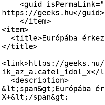
    <guid isPermaLink="false">15048 at 
https://geeks.hu</guid>

    </item>

<item>

  <title>Európába érkezik az Alcatel Idol X+
</title>

<link>https://geeks.hu/
ik_az_alcatel_idol_x</li
  <description>

&lt;span&gt;Európába ér
X+&lt;/span&gt;
