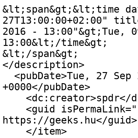
&lt;span&gt;&lt;time da
27T13:00:00+02:00" titl
2016 - 13:00"&gt;Tue, 0
13:00&lt;/time&gt;

&lt;/span&gt;

</description>

  <pubDate>Tue, 27 Sep 2016 11:00:00 
+0000</pubDate>

    <dc:creator>spdr</dc:creator>

    <guid isPermaLink="false">15263 at 
https://geeks.hu</guid>

    </item>
