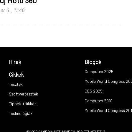
 új Moto 360
r 3., 11:46
Hírek
Blogok
Computex 2025
Cikkek
Mobile World Congress 20
Tesztek
CES 2025
Szoftvertesztek
Computex 2019
Tippek-trükkök
Mobile World Congress 20
Technológiák
© KOCKAMÉDIA KFT. MINDEN JOG FENNTARTVA