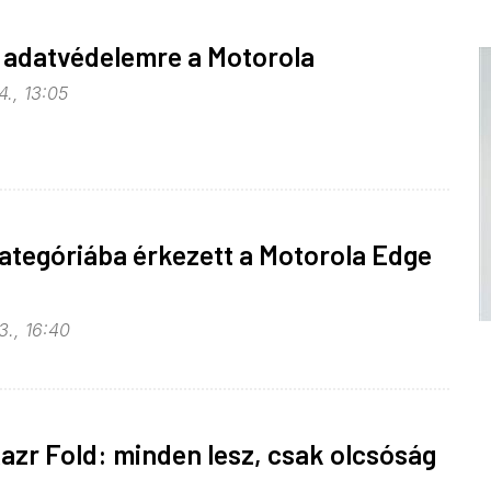
 adatvédelemre a Motorola
., 13:05
tegóriába érkezett a Motorola Edge
3., 16:40
azr Fold: minden lesz, csak olcsóság