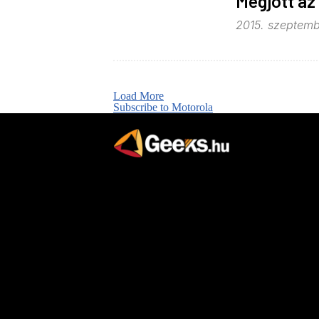
Megjött az
2015. szeptembe
Load More
Subscribe to Motorola