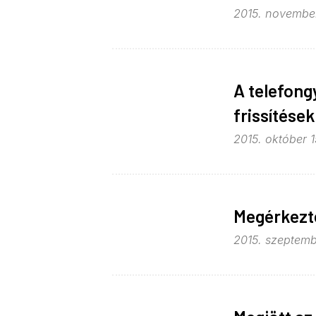
2015. november
A telefong
frissítések
2015. október 1
Megérkezt
2015. szeptembe