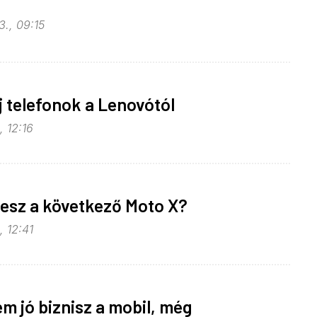
3., 09:15
j telefonok a Lenovótól
, 12:16
lesz a következő Moto X?
, 12:41
m jó biznisz a mobil, még