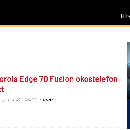
Hír
orola Edge 70 Fusion okostelefon
zt
április 13., 08:00
spdr