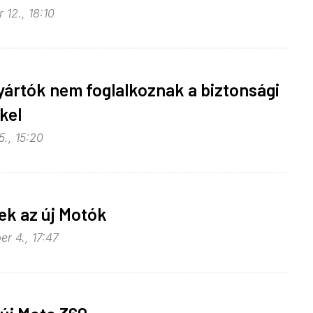
 12., 18:10
yártók nem foglalkoznak a biztonsági
kel
5., 15:20
ek az új Motók
r 4., 17:47