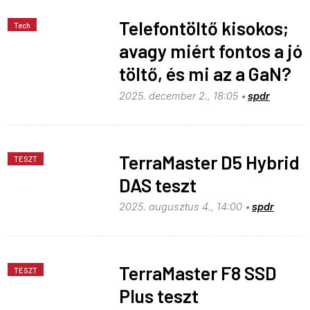
Telefontöltő kisokos;
Tech
avagy miért fontos a jó
töltő, és mi az a GaN?
2025. december 2., 18:05
spdr
TerraMaster D5 Hybrid
TESZT
DAS teszt
2025. augusztus 4., 14:00
spdr
TerraMaster F8 SSD
TESZT
Plus teszt