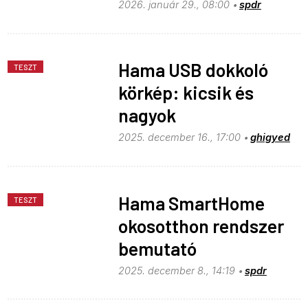
2026. január 29., 08:00
spdr
Hama USB dokkoló
TESZT
körkép: kicsik és
nagyok
2025. december 16., 17:00
ghigyed
Hama SmartHome
TESZT
okosotthon rendszer
bemutató
2025. december 8., 14:19
spdr