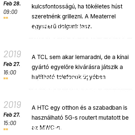
Feb 28.
kulcsfontosságú, ha tökéletes húst
09:00
szeretnénk grillezni. A Meaterrel
A TCL is a hajlékony
egyszerű dolgunk lesz.
kijelzőkben látja a jövőt
2019
A TCL sem akar lemaradni, de a kínai
Feb 27.
gyártó egyelőre kivárásra játszik a
16:00
Telefon nélkül pattant
hajlítható telefonok ügyében.
fel az 5G vonatra a HTC
2019
A HTC egy otthon és a szabadban is
Feb 27.
használható 5G-s routert mutatott be
15:00
Érdekes okosórát
az MWC-n.