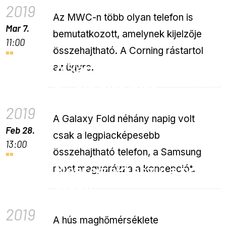
2019
Az MWC-n több olyan telefon is
Mar 7.
bemutatkozott, amelynek kijelzője
11:00
összehajtható. A Corning rástartol
A Samsung magyarázza
az ügyre.
a Fold dizájnját
2019
A Galaxy Fold néhány napig volt
Feb 28.
csak a legpiacképesebb
13:00
összehajtható telefon, a Samsung
Meaterrel készül a profi
most magyarázza a koncepciót.
steak
2019
A hús maghőmérséklete