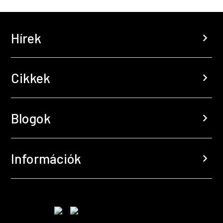
Hírek
chevron_right
Cikkek
chevron_right
Blogok
chevron_right
Információk
chevron_right