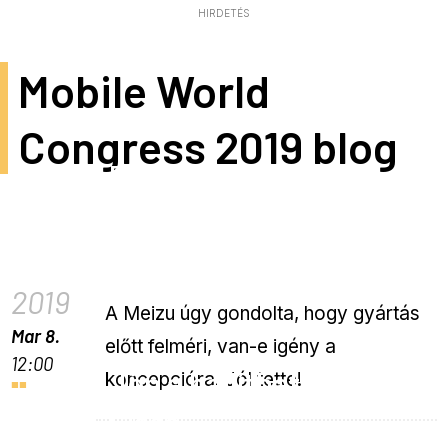
HIRDETÉS
Mobile World
Congress 2019 blog
Egyelőre nem lesz
csatlakozómentes
telefon
2019
A Meizu úgy gondolta, hogy gyártás
Mar 8.
előtt felméri, van-e igény a
12:00
Jön a hajlítható Gorilla
koncepcióra. Jól tette!
Glass