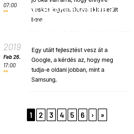
07:00
A Google eltanulta a
vaskos legyen. Durva akku került
külön asszisztens
bele!
gombot a Samsungtól
2019
Egy utált fejlesztést vesz át a
Feb 26.
Google, a kérdés az, hogy meg
17:00
tudja-e oldani jobban, mint a
Samsung.
Pagination
PAGE
1
PAGE
2
PAGE
3
PAGE
4
PAGE
5
PAGE
6
KÖVETKEZŐ
›
UTOLSÓ
»
OLDAL
OLDAL