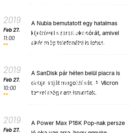
mutatott be a Nubia
2019
A Nubia bemutatott egy hatalmas
Feb 27.
Idén jönnek az 1
kijelzővel szerelt okosórát, amivel
11:00
terabájtos microSD
akár még telefonálni is lehet.
kártyák
2019
A SanDisk pár héten belül piacra is
Feb 27.
Brutálisan vastag
dobja saját megoldását. A Micron
10:00
telefont mutatott be az
tervei még nem ismertek.
Energizer
2019
A Power Max P18K Pop-nak persze
Feb 27.
jó oka van arra, hogy ennyire