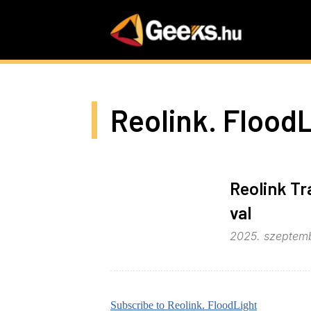
Skip
to
main
content
Reolink. Flood
Reolink Tr
val
2025. szeptemb
Subscribe to Reolink. FloodLight