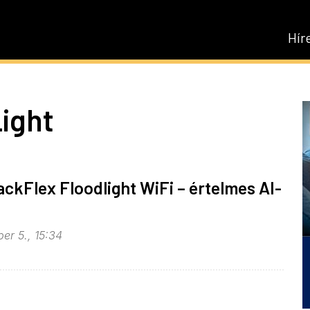
Hír
Light
ackFlex Floodlight WiFi – értelmes AI-
er 5., 15:34