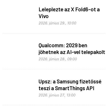
Leleplezte az X Fold6-ot a
Vivo
2026. június 29., 10:00
Qualcomm: 2029 ben
jöhetnek az AI-vel telepakolt
6G-s telefonok
2026. június 28., 09:00
Upsz: a Samsung fizetőssé
teszi a SmartThings API
hozzáférést
2026. június 27., 13:00