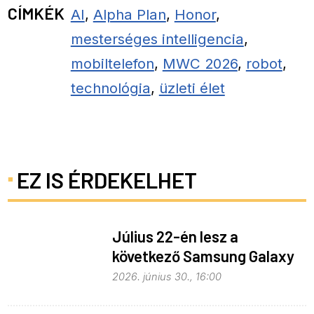
CÍMKÉK
AI
,
Alpha Plan
,
Honor
,
mesterséges intelligencia
,
mobiltelefon
,
MWC 2026
,
robot
,
technológia
,
üzleti élet
EZ IS ÉRDEKELHET
Július 22-én lesz a
következő Samsung Galaxy
Unpacked – ez várható
2026. június 30., 16:00