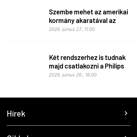
Szembe mehet az amerikai
kormány akaratával az
Apple
2026. június 27., 11:00
Két rendszerhez is tudnak
majd csatlakozni a Philips
Hue égők
2026. június 26., 16:00
Hírek
chevron_right