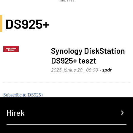
HIRDETÉS
DS925+
Synology DiskStation
TESZT
DS925+ teszt
2025. június 20., 08:00
spdr
Subscribe to DS925+
Hírek
chevron_right