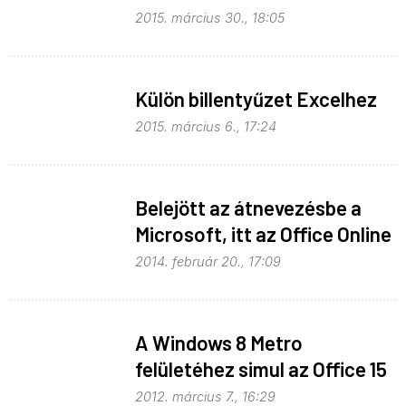
2015. március 30., 18:05
Külön billentyűzet Excelhez
2015. március 6., 17:24
Belejött az átnevezésbe a
Microsoft, itt az Office Online
2014. február 20., 17:09
A Windows 8 Metro
felületéhez simul az Office 15
is
2012. március 7., 16:29