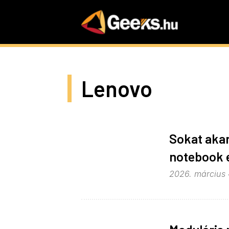
Skip
to
main
content
Lenovo
Sokat akar
notebook 
2026. március 4