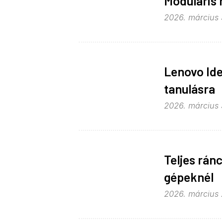
Moduláris 
2026. március 3
Lenovo Ide
tanulásra
2026. március 
Teljes rán
gépeknél
2026. március 