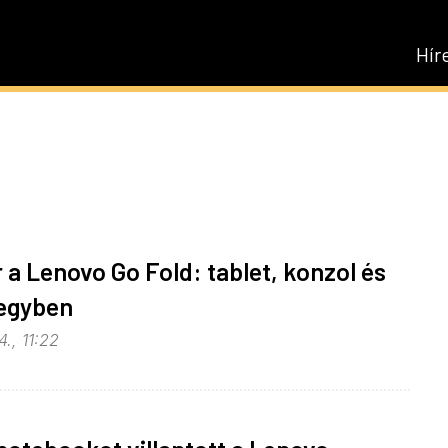
Hír
 a Lenovo Go Fold: tablet, konzol és
egyben
., 11:22