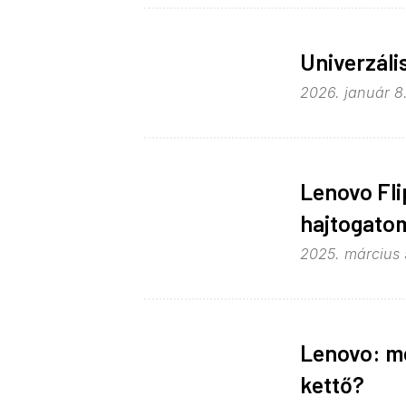
Univerzáli
2026. január 8.
Lenovo Fli
hajtogato
2025. március 5
Lenovo: mé
kettő?