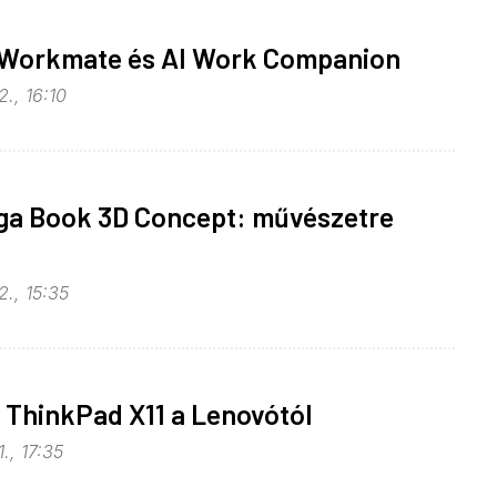
 Workmate és AI Work Companion
., 16:10
ga Book 3D Concept: művészetre
., 15:35
 ThinkPad X11 a Lenovótól
., 17:35