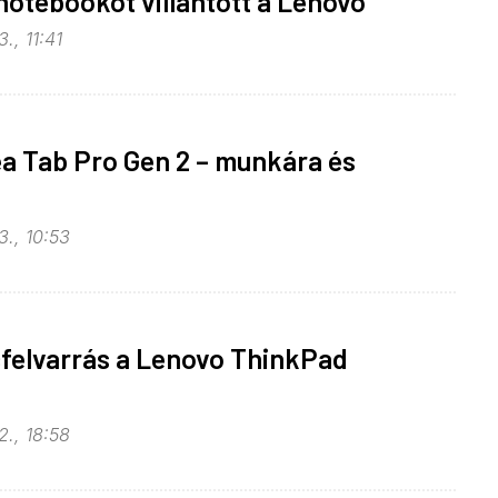
notebookot villantott a Lenovo
., 11:41
a Tab Pro Gen 2 – munkára és
3., 10:53
cfelvarrás a Lenovo ThinkPad
2., 18:58