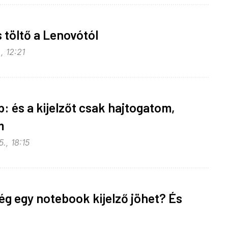
s töltő a Lenovótól
, 12:21
p: és a kijelzőt csak hajtogatom,
m
., 18:15
g egy notebook kijelző jöhet? És