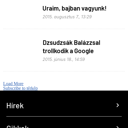
Uraim, bajban vagyunk!
2015. augusztus 7., 13:29
Dzsudzsák Balázzsal
trollkodik a Google
2015. június 18., 14:59
Load More
Subscribe to térkép
Hírek
chevron_right