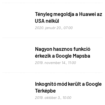
Tényleg megoldja a Huawei az
USA nélkül
2020. január 20., 07:00
Nagyon hasznos funkció
érkezik a Google Mapsba
2019. november 14., 11:00
Inkognitó mód került a Google
Térképbe
2019. október 3., 10:00