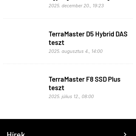
2025. december 20., 19:23
TerraMaster D5 Hybrid DAS
teszt
2025. augusztus 4., 14:00
TerraMaster F8 SSD Plus
teszt
2025. július 12., 08:00
Hírek
chevron_right