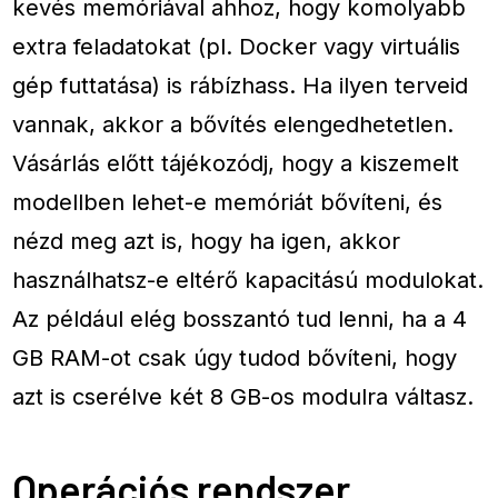
kevés memóriával ahhoz, hogy komolyabb
extra feladatokat (pl. Docker vagy virtuális
gép futtatása) is rábízhass. Ha ilyen terveid
vannak, akkor a bővítés elengedhetetlen.
Vásárlás előtt tájékozódj, hogy a kiszemelt
modellben lehet-e memóriát bővíteni, és
nézd meg azt is, hogy ha igen, akkor
használhatsz-e eltérő kapacitású modulokat.
Az például elég bosszantó tud lenni, ha a 4
GB RAM-ot csak úgy tudod bővíteni, hogy
azt is cserélve két 8 GB-os modulra váltasz.
Operációs rendszer