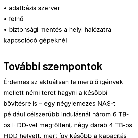
• adatbázis szerver
• felhő
• biztonsági mentés a helyi hálózatra
kapcsolódó gépeknél
További szempontok
Érdemes az aktuálisan felmerülő igények
mellett némi teret hagyni a későbbi
bővítésre is – egy négylemezes NAS-t
például célszerűbb indulásnál három 6 TB-
os HDD-vel megtölteni, négy darab 4 TB-os
HDD helyett, mert így később a kapacitás