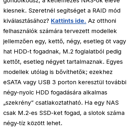
gondolkodsz, a kétlemezes NAS-ok eleve
kiesnek. Szeretnél segítséget a RAID mód
kiválasztásához?
Kattints ide.
Az otthoni
felhasználók számára tervezett modellek
jellemzően egy, kettő, négy, esetleg öt vagy
hat HDD-t fogadnak, M.2 foglalatból pedig
kettőt, esetleg négyet tartalmaznak. Egyes
modellek utólag is bővíthetők; ezekhez
eSATA vagy USB 3 porton keresztül további
négy-nyolc HDD fogadására alkalmas
„szekrény” csatlakoztatható. Ha egy NAS
csak M.2-es SSD-ket fogad, a slotok száma
négy-tíz között lehet.