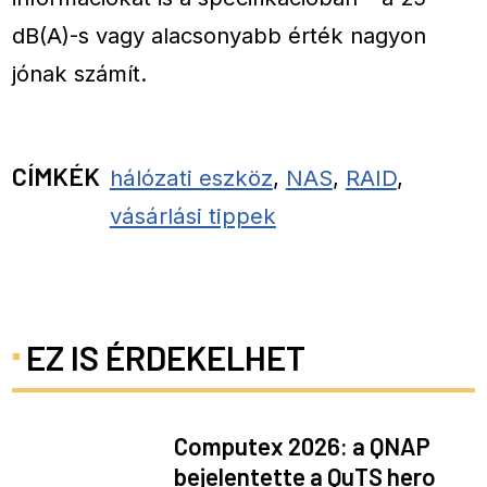
dB(A)-s vagy alacsonyabb érték nagyon
jónak számít.
CÍMKÉK
hálózati eszköz
,
NAS
,
RAID
,
vásárlási tippek
EZ IS ÉRDEKELHET
Computex 2026: a QNAP
bejelentette a QuTS hero