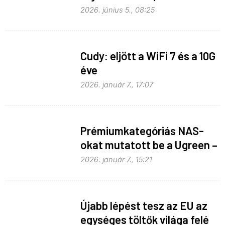
h6.0-t
2026. június 5., 08:25
Cudy: eljött a WiFi 7 és a 10G
éve
2026. január 7., 17:07
Prémiumkategóriás NAS-
okat mutatott be a Ugreen –
AI-val
2026. január 7., 15:21
Újabb lépést tesz az EU az
egységes töltők világa felé