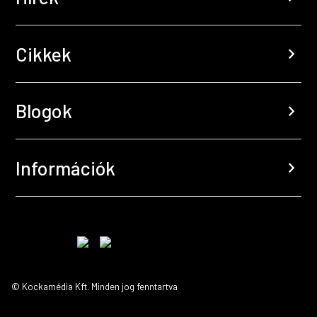
Cikkek
chevron_right
Blogok
chevron_right
Információk
chevron_right
© Kockamédia Kft. Minden jog fenntartva