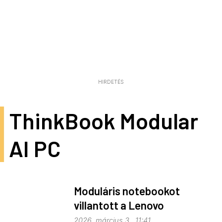
HIRDETÉS
ThinkBook Modular
AI PC
Moduláris notebookot
villantott a Lenovo
2026. március 3., 11:41